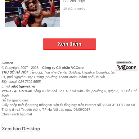
bài viết này!
10 tháng trước
Xem thêm
GameK
© Copyright 2007 - 2026 –
Công ty Cổ phần VCCorp
TRỤ SỞ HÀ NỘI:
Tầng 22, Tòa nhà Center Building, Hapulico Complex, Số
01, phố Nguyễn Huy Tưởng, phường Thanh Xuân, thành phố Hà Nội.
Điện thoại: 024 7309 5555.
Email:
info@gamek.vn
VPĐD TẠI TP.HCM:
Tầng 4 Tòa nhà 123, 127 Võ Văn Tần, phường 6, quận 3, TP. Hồ Chí
Minh
Hỗ trợ quảng cáo:
Giấy phép thiết lập trang thông tin điện tử tổng hợp trên internet số 3634/GP-TTĐT do Sở
Thông tin và Truyền thông TP Hà Nội cấp ngày 06/09/2017
Chính sách bảo mật
Xem bản Desktop