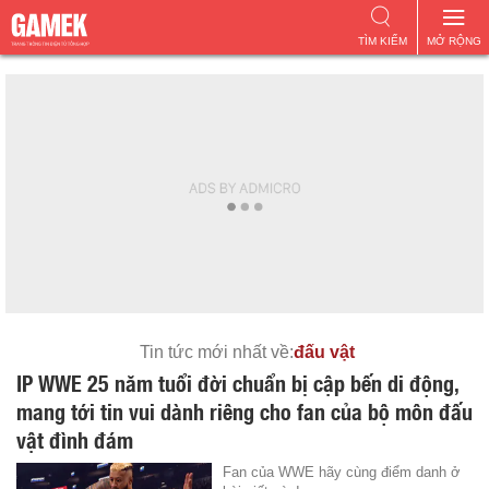
TÌM KIẾM
MỞ RỘNG
Tin tức mới nhất về:
đấu vật
IP WWE 25 năm tuổi đời chuẩn bị cập bến di động,
mang tới tin vui dành riêng cho fan của bộ môn đấu
vật đình đám
Fan của WWE hãy cùng điểm danh ở