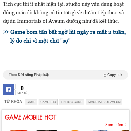
Tích cực thì ít nhất hiện tại, studio này vẫn đang hoạt
động mặc dù không có tin tức gì về dự án tiếp theo và
dự án Immortals of Aveum dường như đã kết thúc.
Game bom tấn bất ngờ lùi ngày ra mắt 2 tuần,
lý do chỉ vì một chữ "sợ"
Theo
Đời sống Pháp luật
Copy link
0
CHIA SẺ
TỪ KHÓA
GAME
GAME THỦ
TIN TỨC GAME
IMMORTALS OF AVEUM
GAME MOBILE HOT
Xem thêm