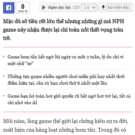
0
Nghe đọc bài
1:57
CHIA SẺ
Mặc dù số tiền rất lớn thế nhưng những gì mà NPH
game này nhận được lại chỉ toàn nỗi thất vọng tràn
trề.
Game bom tấn bất ngờ lùi ngày ra mắt 2 tuần, lý do chỉ vì
một chữ "sợ"
Những tựa game nhiều người chơi miễn phí hay nhất thời
điểm hiện tại, cần rủ bạn chơi thử ít nhất một lần
Game hẹn hò toàn hot girl quyến rũ bất ngờ hot trở lại, tất cả
chỉ nhờ vào AI
Mỗi năm, làng game thế giới lại chứng kiến sự ra đời,
xuất hiện của hàng loạt những bom tấn. Trong đó có