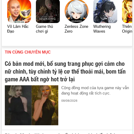
Võ Lâm Hắc
Game thủ
Zenless Zone
Wuthering
Thiên 
Đạo
chơi gì
Zero
Waves
Origin
TIN CÙNG CHUYÊN MỤC
Có bản mod mới, bổ sung trang phục gợi cảm cho
nữ chính, tùy chỉnh tỷ lệ cơ thể thoải mái, bom tấn
game AAA bất ngờ hot trở lại
Cộng đồng mod của tựa game này vẫn
đang hoạt động rất tích cực.
08/08/2026