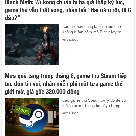
Black Myth: Wukong chuẩn bị hạ giá thấp kỷ lục,
game thủ vẫn thất vọng, phản hồi "Hai năm rồi, DLC
đâu?"
Câu hỏi này cũng là nỗi niềm của
không ít fan hâm mộ Black Myth: ...
08/08/2026
Mưa quà tặng trong tháng 8, game thủ Steam tiếp
tục đón tin vui, nhận miễn phí một tựa game thế
giới mở, giá gốc 320.000 đồng
Các game thủ Steam có lý do để vui
mừng trước thông tin này nhưng ...
08/08/2026