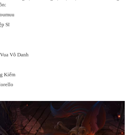
ồn:
Youmuu
ệp Sĩ
 Vua Vô Danh
ng Kiếm
orello