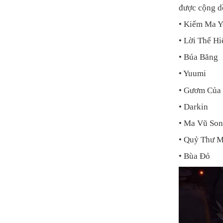
được cộng d
• Kiếm Ma 
• Lời Thế Hi
• Búa Băng
• Yuumi
• Gươm Của
• Darkin
• Ma Vũ So
• Quỷ Thư M
• Bùa Đỏ