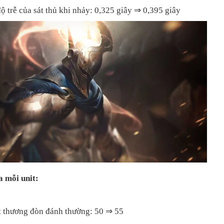
độ trễ của sát thủ khi nhảy: 0,325 giây ⇒ 0,395 giây
a mỗi unit:
át thương đòn đánh thường: 50 ⇒ 55