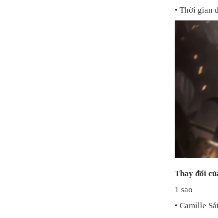
• Thời gian 
Thay đổi củ
1 sao
• Camille S