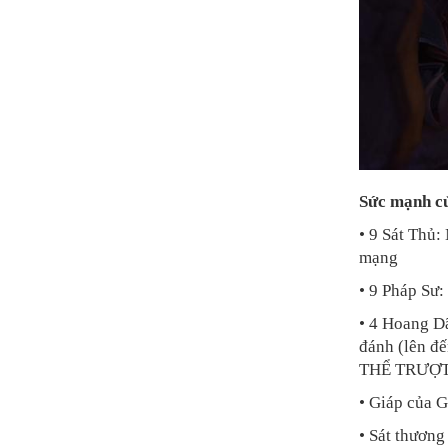
Sức mạnh củ
• 9 Sát Thủ:
mạng
• 9 Pháp Sư
• 4 Hoang D
đánh (lên 
THỂ TRƯỢT
• Giáp của 
• Sát thương