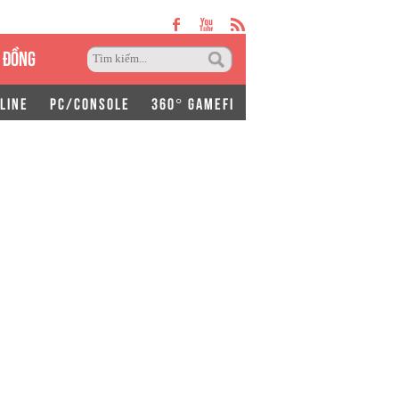
 ĐỒNG
LINE
PC/CONSOLE
360° GAMEFI