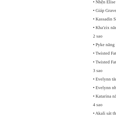
• Nhện Elis
• Giáp Grav
• Kassadin 
• Kha'zix nă
2 sao
• Pyke năng
• Twisted F
• Twisted F
3 sao
• Evelynn t
• Evelynn nh
• Katarina n
4 sao
• Akali sát