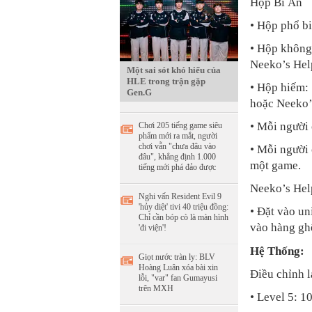
Hộp Bí Ẩn
• Hộp phổ bi
• Hộp không 
Neeko’s Hel
Một sai sót khó hiểu của
HLE trong trận gặp
• Hộp hiếm: 
Gen.G
hoặc Neeko’
• Mỗi người
Chơi 205 tiếng game siêu
phẩm mới ra mắt, người
chơi vẫn "chưa đâu vào
• Mỗi người 
đâu", khẳng định 1.000
một game.
tiếng mới phá đảo được
Neeko’s Hel
Nghi vấn Resident Evil 9
'hủy diệt' tivi 40 triệu đồng:
• Đặt vào un
Chỉ cần bóp cò là màn hình
vào hàng ghế
'đi viện'!
Hệ Thống:
Giọt nước tràn ly: BLV
Hoàng Luân xóa bài xin
Điều chỉnh l
lỗi, "var" fan Gumayusi
trên MXH
• Level 5: 