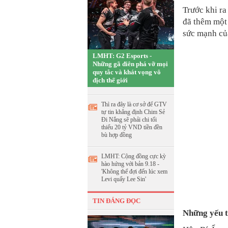
Trước khi ra
đã thêm một
sức mạnh củ
LMHT: G2 Esports -
Những gã điên phá vỡ mọi
quy tắc và khát vọng vô
địch thế giới
Thì ra đây là cơ sở để GTV
tự tin khẳng định Chim Sẻ
Đi Nắng sẽ phải chi tối
thiểu 20 tỷ VND tiền đền
bù hợp đồng
LMHT: Cộng đồng cực kỳ
hào hứng với bản 9.18 -
'Không thể đợi đến lúc xem
Levi quẩy Lee Sin'
TIN ĐÁNG ĐỌC
Những yếu t