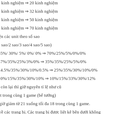
18 kinh nghiệm ⇒ 20 kinh nghiệm
30 kinh nghiệm ⇒ 32 kinh nghiệm
46 kinh nghiệm ⇒ 50 kinh nghiệm
64 kinh nghiệm ⇒ 70 kinh nghiệm
ện các unit theo số sao
1 sao/2 sao/3 sao/4 sao/5 sao)
: 65%/ 30%/ 5%/ 0%/ 0% ⇒ 70%/25%/5%/0%/0%
: 37%/35%/25%/3%/0% ⇒ 35%/35%/25%/5%/0%
: 24.5%/35%/30%/10%/0.5% ⇒ 25%/35%/30%/10%/0%
: 10%/15%/35%/30%/10% ⇒ 10%/15%/33%/30%/12%
 còn lại thì giữ nguyên tỉ lệ như cũ
t trong cùng 1 game (bể tướng)
 giờ giảm từ 21 xuống tối đa 18 trong cùng 1 game.
ề các trang bị. Các trang bị được liệt kê bên dưới không