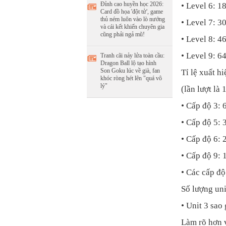
Đỉnh cao huyền học 2026:
• Level 6: 
Card đồ họa 'đột tử', game
thủ ném luôn vào lò nướng
• Level 7: 
và cái kết khiến chuyên gia
cũng phải ngả mũ!
• Level 8: 
• Level 9: 
Tranh cãi nảy lửa toàn cầu:
Dragon Ball lộ tạo hình
Son Goku lúc về già, fan
Tỉ lệ xuất hi
khóc ròng hét lên "quá vô
lý"
(lần lượt là 
• Cấp độ 3
• Cấp độ 5
• Cấp độ 6
• Cấp độ 9
• Các cấp độ
Số lượng uni
• Unit 3 sao
Làm rõ hơn v