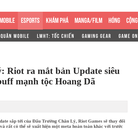
MOBILE
ESPORTS
KHÁM PHÁ
MANGA/FILM
HÓNG
CỘNG
 QUÂN MOBILE
LMHT: TỐC CHIẾN
GAMING GEAR
GAME ON
 Riot ra mắt bản Update siêu
c buff mạnh tộc Hoang Dã
date sắp tới của Đấu Trường Chân Lý, Riot Games sẽ thay đổi
 và rất có thể sẽ xuất hiện một meta hoàn toàn khác với trước