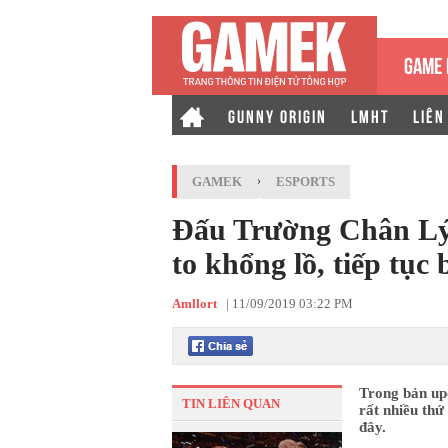
GAME 
GUNNY ORIGIN
LMHT
LIÊN
GAMEK
›
ESPORTS
Đấu Trường Chân Lý:
to khổng lồ, tiếp tụ
Amllort
|
11/09/2019 03:22 PM
Trong bản up
TIN LIÊN QUAN
rất nhiều thứ
đây.