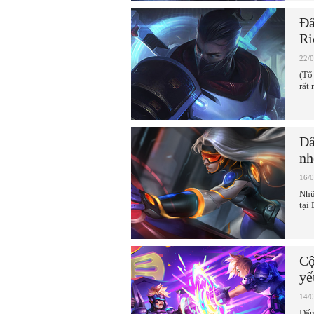
Đấ
Ri
22/
(Tổ
rất
Đấ
nh
16/
Nhữ
tại
Cộ
yế
14/
Đấu