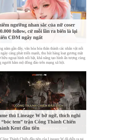
iêm ngưỡng nhan sắc của nữ coser
0.000 follow, cứ mỗi lần ra biển là lại
iến CĐM ngây ngất
g năm gần đây, văn hóa hóa thân thành các nhân vật nổi
g ngày càng phát triển mạnh, thu hút hàng loạt gương mặt
ở hữu ngoại hình nổi bật, khả năng tạo hình ấn tượng cùng
g người hâm mộ đông đảo trên mạng xã hội.
me thủ Lineage W bỡ ngỡ, thích nghi
 “bóc tem” trận Công Thành Chiến
ành Kent đầu tiên
 Công Thành Chiến đầu tiên của Lineage W đã diễn ra tại