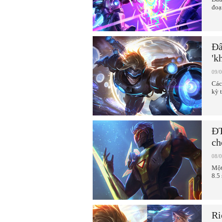
đoạ
Đấ
'k
09/
Các
kỳ t
ĐT
ch
08/
Một
8.5 
Ri