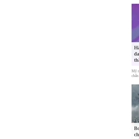
Hà
đa
th
Mỹ n
chấn 
Bo
ch