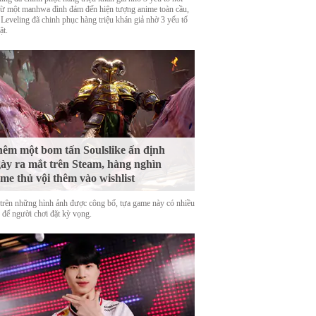
Từ một manhwa đình đám đến hiện tượng anime toàn cầu,
 Leveling đã chinh phục hàng triệu khán giả nhờ 3 yếu tố
ật.
êm một bom tấn Soulslike ấn định
ày ra mắt trên Steam, hàng nghìn
me thủ vội thêm vào wishlist
trên những hình ảnh được công bố, tựa game này có nhiều
o để người chơi đặt kỳ vọng.