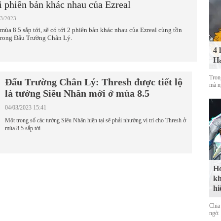
i phiên bản khác nhau của Ezreal
03/2023
 mùa 8.5 sắp tới, sẽ có tới 2 phiên bản khác nhau của Ezreal cùng tồn
 trong Đấu Trường Chân Lý.
4 
Ha
Tron
Đấu Trường Chân Lý: Thresh được tiết lộ
mà n
là tướng Siêu Nhân mới ở mùa 8.5
04/03/2023 15:41
Một trong số các tướng Siêu Nhân hiện tại sẽ phải nhường vị trí cho Thresh ở
mùa 8.5 sắp tới.
Ho
kh
hi
Chia 
ngờ.