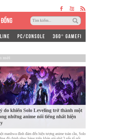
 ĐỒNG
LINE
PC/CONSOLE
360° GAMEFI
n mới
lý do khiến Solo Leveling trở thành một
ong những anime nổi tiếng nhất hiện
ay
ột manhwa đình đám đến hiện tượng anime toàn cầu, Solo
ing đã chinh phục hàng triệu khán giả nhờ 3 yếu tố nổi