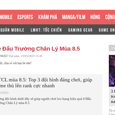
MOBILE
ESPORTS
KHÁM PHÁ
MANGA/FILM
HÓNG
CỘNG
 QUÂN MOBILE
LMHT: TỐC CHIẾN
GAMING GEAR
GAME ON
ề
Đấu Trường Chân Lý Mùa 8.5
Ti
 NHẬT
Thứ năm, 23/03/2023 15:45
ửi, chia sẻ với bạn bè nhé!
CL mùa 8.5: Top 3 đội hình đáng chơi, giúp
me thủ lên rank cực nhanh
3 
03/2023
tr
ng đội hình dưới đây sẽ giúp người chơi leo hạng hiệu quả ở Đấu
n
ờng Chân Lý mùa 8.5.
Từ m
Level