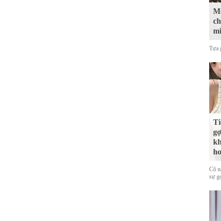
Mộ
ch
mi
Tựa 
Ti
gợ
kh
ho
Cô nà
sự g