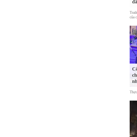
đấ
Trai
của 
Cô
ch
n
Thực