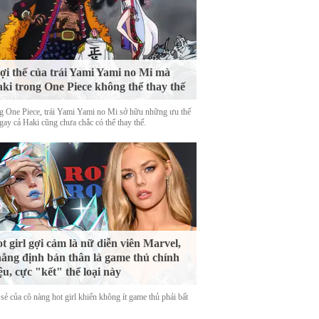
lợi thế của trái Yami Yami no Mi mà
ki trong One Piece không thể thay thế
g One Piece, trái Yami Yami no Mi sở hữu những ưu thế
gay cả Haki cũng chưa chắc có thể thay thế.
t girl gợi cảm là nữ diễn viên Marvel,
ẳng định bản thân là game thủ chính
ệu, cực "kết" thể loại này
sẻ của cô nàng hot girl khiến không ít game thủ phải bất