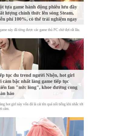
t tựa game hành động phiêu lưu đầy
ất lượng chính thức lên sóng Steam,
ễn phí 100%, có thể trải nghiệm ngay
game này đã từng được các game thủ PC chờ đợi rất lâu.
ếp tục đu trend người Nhện, hot girl
i cảm bậc nhất làng game tiếp tục
iến fan "nức lòng", khoe đường cong
àn hảo
ng hot girl này vốn đã là cái tên quá nổi tiếng khi nhắc tới
ợi cảm.