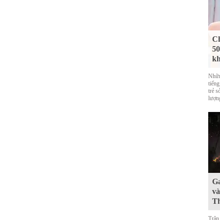
Ch
50
kh
Nhữn
tiến
trẻ s
lượn
Ga
và
Th
Trận