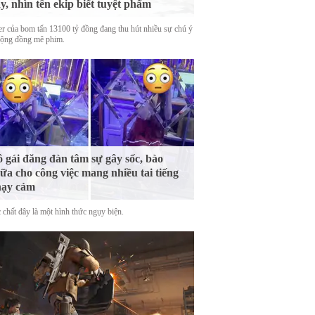
y, nhìn tên ekip biết tuyệt phẩm
ler của bom tấn 13100 tỷ đồng đang thu hút nhiều sự chú ý
cộng đồng mê phim.
 gái đăng đàn tâm sự gây sốc, bào
ữa cho công việc mang nhiều tai tiếng
hạy cảm
 chất đây là một hình thức ngụy biện.