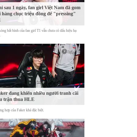
ỉ sau 1 ngày, fan girl Việt Nam đã gom
i hàng chục triệu đồng để "pressing"
1
sóng bất bình của fan girl T1 vẫn chưa có dấu hiệu hạ
.
ker đang khiến nhiều người tranh cãi
u trận thua HLE
ng hợp của Faker khá đặc biệt.