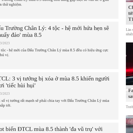
n thử nghiệm.
Ch
tớ
T
u Trường Chân Lý: 4 tộc - hệ mới hứa hẹn sẽ
Làn 
huấy đảo' mùa 8.5
nhiệt
03/2023
 tộc - hệ mới của Đấu Trường Chân Lý mùa 8.5 đều có hiệu ứng cực
hú vị.
CL: 3 vị tướng bị xóa ở mùa 8.5 khiến người
ơi 'tiếc hùi hụi'
Fa
03/2023
sa
 số vị tướng rất mạnh sẽ phải chia tay với Đấu Trường Chân Lý mùa
sắp tới.
Trườ
ot biến ĐTCL mùa 8.5 thành 'đa vũ trụ' với