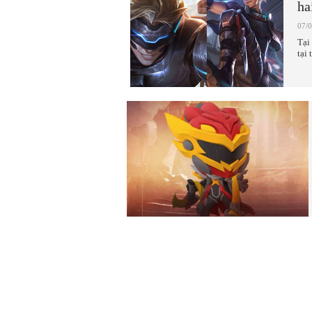
ha
07/
Tại
tại