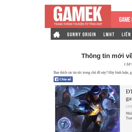
GAME 
GUNNY ORIGIN
LMHT
LIÊN
Thông tin mới v
CẬP
Bạn thích các tin tức trong chủ đề này? Hãy bình luận, g
ĐT
ga
23/
Nhữ
Trư