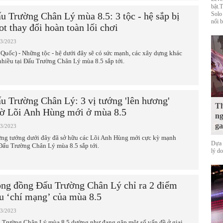
bật.
u Trường Chân Lý mùa 8.5: 3 tộc - hệ sắp bị
Solo
nổi b
ot thay đổi hoàn toàn lối chơi
03/2023
 Quốc) - Những tộc - hệ dưới đây sẽ có sức mạnh, các xây dựng khác
 nhiều tại Đấu Trường Chân Lý mùa 8.5 sắp tới.
u Trường Chân Lý: 3 vị tướng 'lên hương'
Th
ờ Lõi Anh Hùng mới ở mùa 8.5
ng
ga
03/2023
ng tướng dưới đây đã sở hữu các Lõi Anh Hùng mới cực kỳ mạnh
Dựa 
 Đấu Trường Chân Lý mùa 8.5 sắp tới.
lý d
ng đồng Đấu Trường Chân Lý chỉ ra 2 điểm
u ‘chí mạng’ của mùa 8.5
03/2023
 Trường Chân Lý mùa 8.5 dường như đang gặp một số vấn đề ở giai