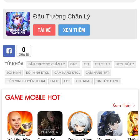
Đấu Trường Chân Lý
TẢI VỀ
XEM THÊM
0
CHIA SẺ
TỪ KHÓA
ĐẤU TRƯỜNG CHÂN LÝ
ĐTCL
TFT
TFT SET 7
ĐTCL MÙA 7
ĐỘI HÌNH
ĐỘI HÌNH ĐTCL
CẨM NANG ĐTCL
CẨM NANG TFT
LIÊN MINH HUYỀN THOẠI
LMHT
LOL
TIN GAME
TIN TỨC GAME
GAME MOBILE HOT
Xem thêm
Võ Lâm Hắc
Game thủ
Zenless Zone
Wuthering
Thiên 