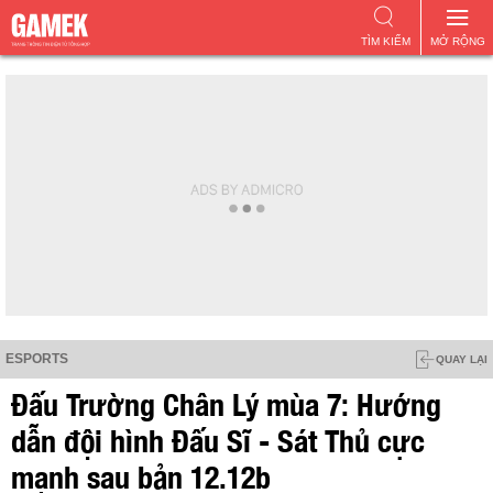
TÌM KIẾM
MỞ RỘNG
ESPORTS
QUAY LẠI
Đấu Trường Chân Lý mùa 7: Hướng
dẫn đội hình Đấu Sĩ - Sát Thủ cực
mạnh sau bản 12.12b