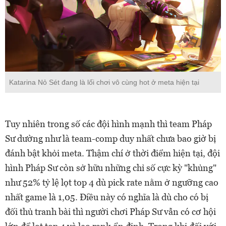
Katarina Nỏ Sét đang là lối chơi vô cùng hot ở meta hiện tại
Tuy nhiên trong số các đội hình mạnh thì team Pháp
Sư dường như là team-comp duy nhất chưa bao giờ bị
đánh bật khỏi meta. Thậm chí ở thời điểm hiện tại, đội
hình Pháp Sư còn sở hữu những chỉ số cực kỳ "khủng"
như 52% tỷ lệ lọt top 4 dù pick rate nằm ở ngưỡng cao
nhất game là 1,05. Điều này có nghĩa là dù cho có bị
đối thủ tranh bài thì người chơi Pháp Sư vẫn có cơ hội