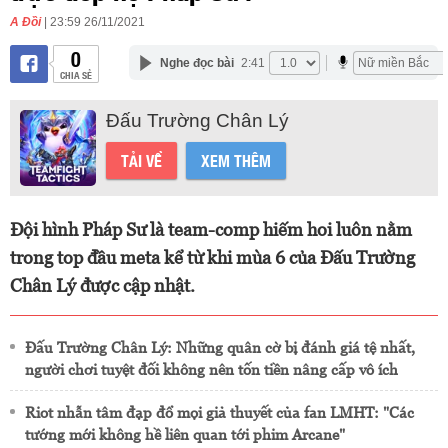
A Đồi
| 23:59 26/11/2021
0
Nghe đọc bài
2:41
CHIA SẺ
Đấu Trường Chân Lý
TẢI VỀ
XEM THÊM
Đội hình Pháp Sư là team-comp hiếm hoi luôn nằm
trong top đầu meta kể từ khi mùa 6 của Đấu Trường
Chân Lý được cập nhật.
Đấu Trường Chân Lý: Những quân cờ bị đánh giá tệ nhất,
người chơi tuyệt đối không nên tốn tiền nâng cấp vô ích
Riot nhẫn tâm đạp đổ mọi giả thuyết của fan LMHT: "Các
tướng mới không hề liên quan tới phim Arcane"