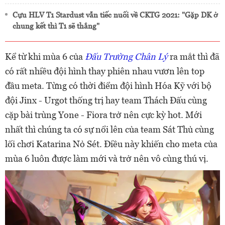
Cựu HLV T1 Stardust vẫn tiếc nuối về CKTG 2021: "Gặp DK ở
chung kết thì T1 sẽ thắng"
Kể từ khi mùa 6 của
Đấu Trường Chân Lý
ra mắt thì đã
có rất nhiều đội hình thay phiên nhau vươn lên top
đầu meta. Từng có thời điểm đội hình Hóa Kỹ với bộ
đội Jinx - Urgot thống trị hay team Thách Đấu cùng
cặp bài trùng Yone - Fiora trở nên cực kỳ hot. Mới
nhất thì chúng ta có sự nổi lên của team Sát Thủ cùng
lối chơi Katarina Nỏ Sét. Điều này khiến cho meta của
mùa 6 luôn được làm mới và trở nên vô cùng thú vị.