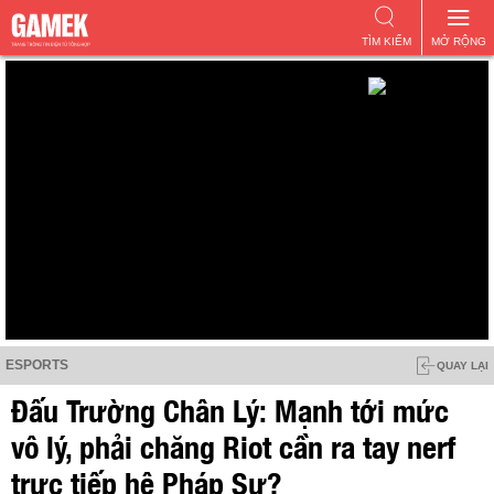
TÌM KIẾM
MỞ RỘNG
ESPORTS
QUAY LẠI
Đấu Trường Chân Lý: Mạnh tới mức
vô lý, phải chăng Riot cần ra tay nerf
trực tiếp hệ Pháp Sư?