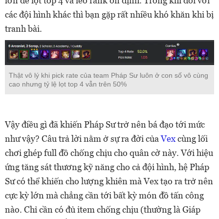
lớn để lọt top 4 và leo rank ổn định. Trong khi đối với
các đội hình khác thì bạn gặp rất nhiều khó khăn khi bị
tranh bài.
Thật vô lý khi pick rate của team Pháp Sư luôn ở con số vô cùng
cao nhưng tỷ lệ lọt top 4 vẫn trên 50%
Vậy điều gì đã khiến Pháp Sư trở nên bá đạo tới mức
như vậy? Câu trả lời nằm ở sự ra đời của
Vex
cùng lối
chơi ghép full đồ chống chịu cho quân cờ này. Với hiệu
ứng tăng sát thương kỹ năng cho cả đội hình, hệ Pháp
Sư có thể khiến cho lượng khiên mà Vex tạo ra trở nên
cực kỳ lớn mà chẳng cần tới bất kỳ món đồ tấn công
nào. Chỉ cần có đủ item chống chịu (thường là Giáp