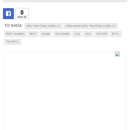
0
CHIA SẺ
TỪ KHÓA
ĐẤU TRƯỜNG CHÂN LÝ
CẨM NANG ĐẤU TRƯỜNG CHÂN LÝ
RIOT GAMES
RIOT
GAME
TIN GAME
LUX
VEX
VIKTOR
ĐTCL
TIN ĐTCL