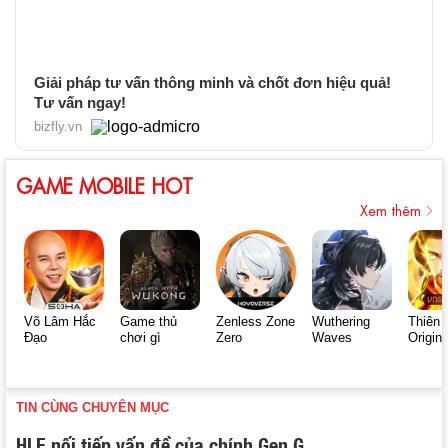
Giải pháp tư vấn thông minh và chốt đơn hiệu quả!
Tư vấn ngay!
bizfly.vn
GAME MOBILE HOT
Xem thêm
Võ Lâm Hắc
Game thủ
Zenless Zone
Wuthering
Thiên 
Đạo
chơi gì
Zero
Waves
Origin
TIN CÙNG CHUYÊN MỤC
HLE nối tiếp vấn đề của chính Gen.G