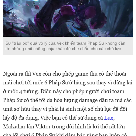
Sự "trâu bò" quá vô lý của Vex khiến team Pháp Sư không cần
tới những unit chống chịu khác để che chắn cho các chủ lực
Ngoài ra thì Vex còn cho phép game thủ có thể thoải
mái chơi tới mốc 6 Pháp Sư ở hàng sau thay vì dừng lại
ở mốc 4 tướng. Điều này cho phép người chơi team
Pháp Sư có thể tối đa hóa lượng damage đầu ra mà các
unit sở hữu thay vì phải hi sinh một số chủ lực để đổi
lấy độ đa dụng. Việc bạn có thể sử dụng cả
Lux
,
Malzahar lẫn Viktor trong đội hình là lợi thế rất lớn
của lối chơi 6 Pháp Sư khi đảm bảo rằng bạn luôn có