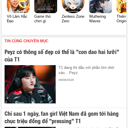
Võ Lâm Hắc
Game thủ
Zenless Zone
Wuthering
Thiên 
Đạo
chơi gì
Zero
Waves
Origin
TIN CÙNG CHUYÊN MỤC
Peyz có thông số đẹp có thể là "con dao hai lưỡi"
của T1
T1 đang thi đấu với phần lớn nhờ
vào... Peyz.
09/08/2026
Chỉ sau 1 ngày, fan girl Việt Nam đã gom tới hàng
chục triệu đồng để "pressing" T1