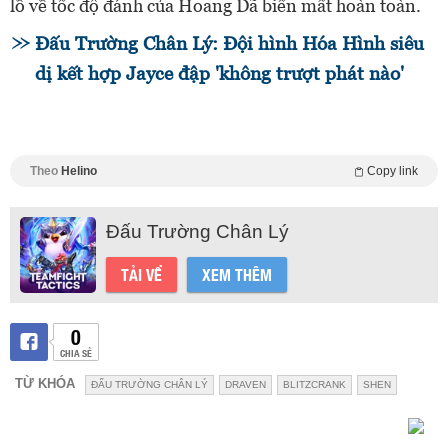
lồ về tốc độ đánh của Hoang Dã biến mất hoàn toàn.
Đấu Trường Chân Lý: Đội hình Hóa Hình siêu
dị kết hợp Jayce đập 'không trượt phát nào'
Theo
Helino
Copy link
Đấu Trường Chân Lý
TẢI VỀ
XEM THÊM
0
CHIA SẺ
TỪ KHÓA
ĐẤU TRƯỜNG CHÂN LÝ
DRAVEN
BLITZCRANK
SHEN