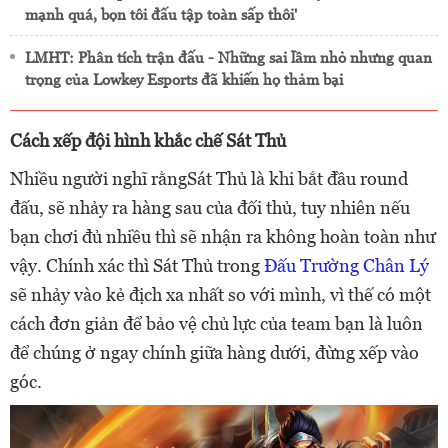
mạnh quá, bọn tôi đấu tập toàn sấp thôi'
LMHT: Phân tích trận đấu - Những sai lầm nhỏ nhưng quan
trọng của Lowkey Esports đã khiến họ thảm bại
Cách xếp đội hình khắc chế Sát Thủ
Nhiều người nghĩ rằngSát Thủ là khi bắt đầu round
đấu, sẽ nhảy ra hàng sau của đối thủ, tuy nhiên nếu
bạn chơi đủ nhiều thì sẽ nhận ra không hoàn toàn như
vậy. Chính xác thì Sát Thủ trong
Đấu Trường Chân Lý
sẽ nhảy vào kẻ địch xa nhất so với mình, vì thế có một
cách đơn giản để bảo vệ chủ lực của team bạn là luôn
để chúng ở ngay chính giữa hàng dưới, đừng xếp vào
góc.