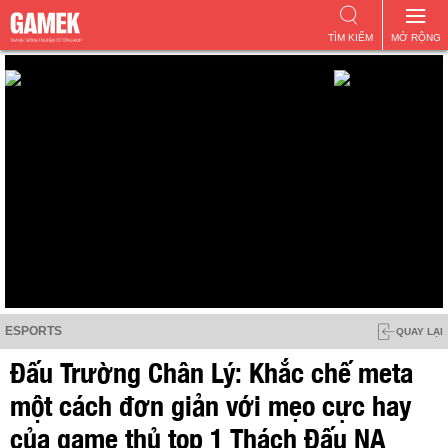
TÌM KIẾM
MỞ RỘNG
ESPORTS
QUAY LẠI
Đấu Trường Chân Lý: Khắc chế meta
một cách đơn giản với mẹo cực hay
của game thủ top 1 Thách Đấu NA