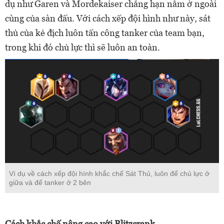
dụ như Garen và Mordekaiser chẳng hạn nằm ở ngoài
cùng của sàn đấu. Với cách xếp đội hình như này, sát
thủ của kẻ địch luôn tấn công tanker của team bạn,
trong khi đó chủ lực thì sẽ luôn an toàn.
Ví dụ về cách xếp đội hình khắc chế Sát Thủ, luôn để chủ lực ở
giữa và để tanker ở 2 bên
Cách khắc chế nâng cao với Blitzcrank