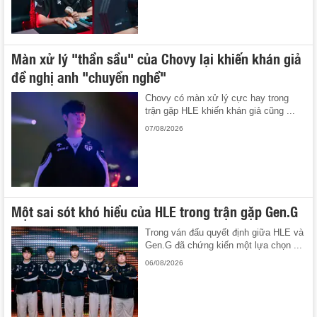
Màn xử lý "thần sầu" của Chovy lại khiến khán giả
đề nghị anh "chuyển nghề"
Chovy có màn xử lý cực hay trong
trận gặp HLE khiến khán giả cũng ...
07/08/2026
Một sai sót khó hiểu của HLE trong trận gặp Gen.G
Trong ván đấu quyết định giữa HLE và
Gen.G đã chứng kiến một lựa chọn ...
06/08/2026