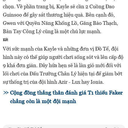
chọn. Về phần trang bị, Kayle sẽ cần 2 Cuồng Đao
Guinsoo để gây sát thương hiệu quả. Bên cạnh đó,
Gwen với Quyền Năng Khổng Lồ, Găng Bảo Thạch,
Bàn Tay Công Lý cũng là một chủ lực mạnh.
Kết
Với sức mạnh của Kayle và những đơn vị Đồ Tể, đội
hình này có thể giúp người chơi sống sót và lên cấp độ
9 khá đơn giản. Đây hứa hẹn sẽ là làn gió mới đối với
lối chơi của Đấu Trường Chân Lý hiện tại để giảm bớt
sự thống trị của đội hình Azir - Lux hay Ionia.
Cộng đồng thẳng thắn đánh giá T1 thiếu Faker
chẳng còn là một đội mạnh