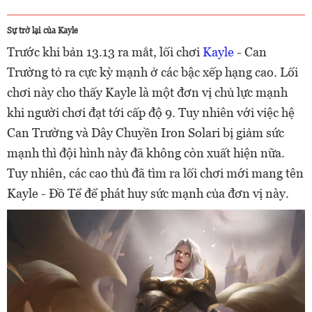
Sự trở lại của Kayle
Trước khi bản 13.13 ra mắt, lối chơi
Kayle
- Can
Trường tỏ ra cực kỳ mạnh ở các bậc xếp hạng cao. Lối
chơi này cho thấy Kayle là một đơn vị chủ lực mạnh
khi người chơi đạt tới cấp độ 9. Tuy nhiên với việc hệ
Can Trường và Dây Chuyền Iron Solari bị giảm sức
mạnh thì đội hình này đã không còn xuất hiện nữa.
Tuy nhiên, các cao thủ đã tìm ra lối chơi mới mang tên
Kayle - Đồ Tể để phát huy sức mạnh của đơn vị này.