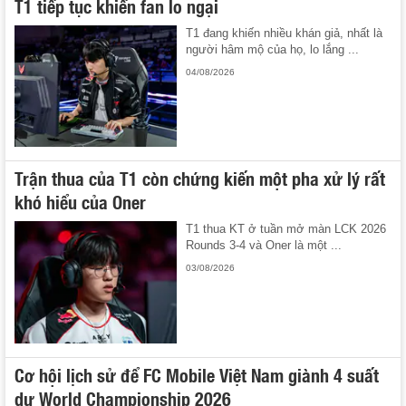
T1 tiếp tục khiến fan lo ngại
T1 đang khiến nhiều khán giả, nhất là
người hâm mộ của họ, lo lắng ...
04/08/2026
Trận thua của T1 còn chứng kiến một pha xử lý rất
khó hiểu của Oner
T1 thua KT ở tuần mở màn LCK 2026
Rounds 3-4 và Oner là một ...
03/08/2026
Cơ hội lịch sử để FC Mobile Việt Nam giành 4 suất
dự World Championship 2026