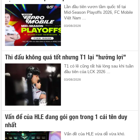
Lần đầu tiên vươn tầm quốc tế tại
Mid-Season Playoffs 2026, FC Mobile
Việt Nam ...
03/08/2026
Thi đấu không quá tốt nhưng T1 lại "hưởng lợi"
T1 có lẽ cũng rất hài lòng sau khi tuần
đầu tiên của LCK 2026 ...
03/08/2026
Vấn đề của HLE đang gói gọn trong 1 cái tên duy
nhất
Vấn đề của HLE vừa dễ vừa khó.