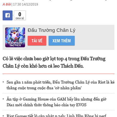
A Đồi
| 17:30 14/12/2019
0
CHIA SẺ
Đấu Trường Chân Lý
TẢI VỀ
XEM THÊM
Có lẽ việc chưa bao giờ lọt top 4 trong Đấu Trường
Chân Lý còn khó hơn cả leo Thách Đấu.
Sau gần 1 năm phát triển, Đấu Trường Chân Lý của Riot là kẻ
thắng cuộc trong cuộc đua 'cờ nhân phẩm'
Ăn tập ở Gaming House của GAM bấy lâu nhưng đến giờ
Dia1 mới chính thức thông báo chia tay EVOS
Riot Games tiết lộ cập nhật 9.24b: Linh Hồn Rồng bị nerf