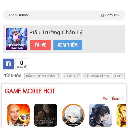
Theo
Helino
Copy link
Đấu Trường Chân Lý
TẢI VỀ
XEM THÊM
0
CHIA SẺ
TỪ KHÓA
ĐẤU TRƯỜNG CHÂN LÝ
GAME THỦ
SẮT ĐOÀN KÌ CỰU
LMHT
GAME MOBILE HOT
Xem thêm