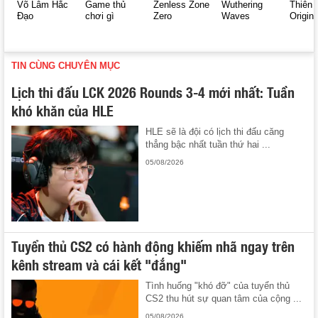
Võ Lâm Hắc
Game thủ
Zenless Zone
Wuthering
Thiên 
Đạo
chơi gì
Zero
Waves
Origin
TIN CÙNG CHUYÊN MỤC
Lịch thi đấu LCK 2026 Rounds 3-4 mới nhất: Tuần
khó khăn của HLE
HLE sẽ là đội có lịch thi đấu căng
thẳng bậc nhất tuần thứ hai ...
05/08/2026
Tuyển thủ CS2 có hành động khiếm nhã ngay trên
kênh stream và cái kết "đắng"
Tình huống "khó đỡ" của tuyển thủ
CS2 thu hút sự quan tâm của cộng ...
05/08/2026