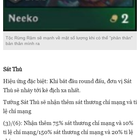
Tộc Rừng Rậm sẽ mạnh về mặt số lượng khi có thể "phân thân"
bản thân mình ra
Sát Thủ
Hiệu ứng đặc biệt: Khi bắt đầu round đấu, đơn vị Sát
Thủ sẽ nhảy tới kẻ địch xa nhất.
Tướng Sát Thủ sẽ nhận thêm sát thương chí mạng và tỉ
lệ chí mạng
(3)/(6): Nhận thêm 75% sát thương chí mạng và 10%
tỉ lệ chí mạng/150% sát thương chí mạng và 20% tỉ lệ