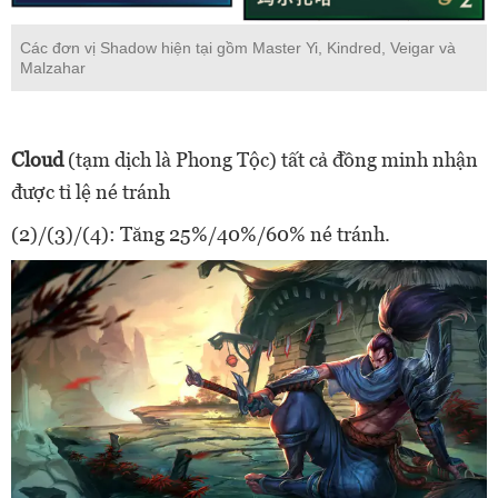
Các đơn vị Shadow hiện tại gồm Master Yi, Kindred, Veigar và
Malzahar
Cloud
(tạm dịch là Phong Tộc) tất cả đồng minh nhận
được tỉ lệ né tránh
(2)/(3)/(4): Tăng 25%/40%/60% né tránh.