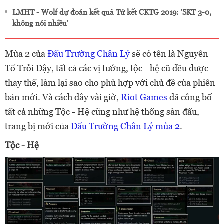
LMHT - Wolf dự đoán kết quả Tứ kết CKTG 2019: 'SKT 3-0,
không nói nhiều'
Mùa 2 của
Đấu Trường Chân Lý
sẽ có tên là Nguyên
Tố Trỗi Dậy, tất cả các vị tướng, tộc - hệ cũ đều được
thay thế, làm lại sao cho phù hợp với chủ đề của phiên
bản mới. Và cách đây vài giờ,
Riot Games
đã công bố
tất cả những Tộc - Hệ cũng như hệ thống sàn đấu,
trang bị mới của
Đấu Trường Chân Lý mùa 2
.
Tộc - Hệ