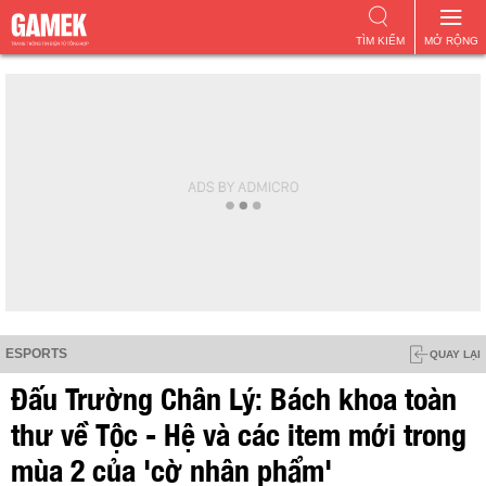
TÌM KIẾM
MỞ RỘNG
ESPORTS
QUAY LẠI
Đấu Trường Chân Lý: Bách khoa toàn
thư về Tộc - Hệ và các item mới trong
mùa 2 của 'cờ nhân phẩm'