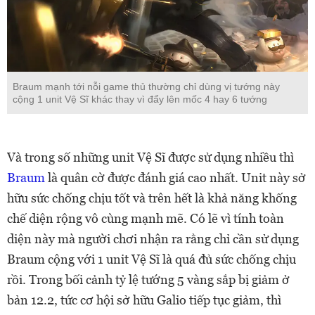
Braum mạnh tới nỗi game thủ thường chỉ dùng vị tướng này
cộng 1 unit Vệ Sĩ khác thay vì đẩy lên mốc 4 hay 6 tướng
Và trong số những unit Vệ Sĩ được sử dụng nhiều thì
Braum
là quân cờ được đánh giá cao nhất. Unit này sở
hữu sức chống chịu tốt và trên hết là khả năng khống
chế diện rộng vô cùng mạnh mẽ. Có lẽ vì tính toàn
diện này mà người chơi nhận ra rằng chỉ cần sử dụng
Braum cộng với 1 unit Vệ Sĩ là quá đủ sức chống chịu
rồi. Trong bối cảnh tỷ lệ tướng 5 vàng sắp bị giảm ở
bản 12.2, tức cơ hội sở hữu Galio tiếp tục giảm, thì