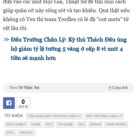
đưa vào các unit Học Giả, Thuật Sư để tìm mọi cách
giúp quân cờ này sống sót và tạo khiên. Quả thật nếu
không có Vex thì team Yordles có lẽ đã "out meta" từ
rất lâu rồi.
Đấu Trường Chân Lý: Kỳ thủ Thách Đấu ủng
hộ giảm tỷ lệ tướng 5 vàng ở cấp 8 vì unit 4
tiền sẽ mạnh hơn
Theo
Trí Thức Trẻ
Copy link
0
CHIA SẺ
TỪ KHÓA
CẨM NANG ĐẤU TRƯỜNG CHÂN LÝ
ĐẤU TRƯỜNG CHÂN LÝ
RIOT GAMES
GAME
RIOT
TIN GAME
VEX
BRAUM
TAHM KENCH
ĐTCL
TIN ĐTCL