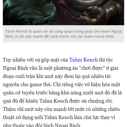
Tahm Kench là quân cờ vô cùng quan trọng giúp cho team Ngoại
Binh có đủ sức mạnh để cạnh tranh với các team-comp khác
Tuy nhiên với sự góp mặt của
Tahm Kench
thì tộc
Ngoại Binh vẫn là một phương án "chơi được" ở giai
đoạn cuối trận khi unit này đem lại quá nhiều tài
nguyên cho game thủ. Chỉ riêng việc vô hiệu hóa một
quân cờ tuyến trước bằng khả năng nuốt unit đó đã là
quá đủ để khiến Tahm Kench được ưa chuộng rồi.
Thậm chí unit này còn mạnh tới mức có những chiến
thuật sử dụng mỗi Tahm Kench làm chủ lực thay vì
phụ thuộc vào đội hình Ngoại Binh.