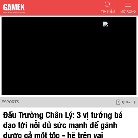
TÌM KIẾM
MỞ RỘNG
ESPORTS
QUAY LẠI
Đấu Trường Chân Lý: 3 vị tướng bá
đạo tới nỗi đủ sức mạnh để gánh
được cả một tộc - hệ trên vai