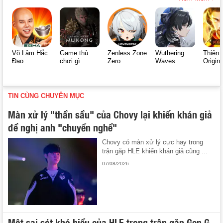
Võ Lâm Hắc
Game thủ
Zenless Zone
Wuthering
Thiên 
Đạo
chơi gì
Zero
Waves
Origin
TIN CÙNG CHUYÊN MỤC
Màn xử lý "thần sầu" của Chovy lại khiến khán giả
đề nghị anh "chuyển nghề"
Chovy có màn xử lý cực hay trong
trận gặp HLE khiến khán giả cũng ...
07/08/2026
Một sai sót khó hiểu của HLE trong trận gặp Gen.G