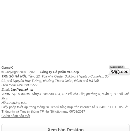
GameK
© Copyright 2007 - 2026 –
Công ty Cổ phần VCCorp
TRỤ SỞ HÀ NỘI:
Tầng 22, Tòa nhà Center Building, Hapulico Complex, Số
01, phố Nguyễn Huy Tưởng, phường Thanh Xuân, thành phố Hà Nội.
Điện thoại: 024 7309 5555.
Email:
info@gamek.vn
VPĐD TẠI TP.HCM:
Tầng 4 Tòa nhà 123, 127 Võ Văn Tần, phường 6, quận 3, TP. Hồ Chí
Minh
Hỗ trợ quảng cáo:
Giấy phép thiết lập trang thông tin điện tử tổng hợp trên internet số 3634/GP-TTĐT do Sở
Thông tin và Truyền thông TP Hà Nội cấp ngày 06/09/2017
Chính sách bảo mật
Xem bản Desktop