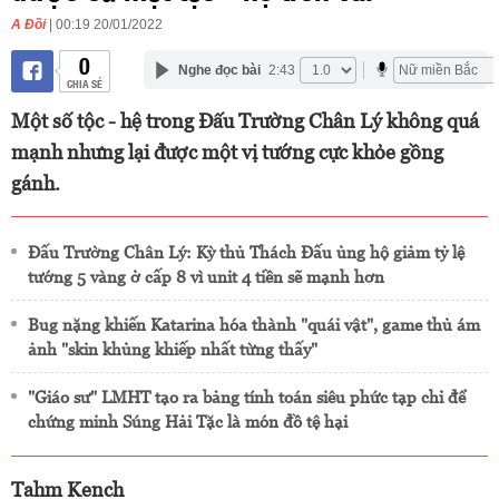
A Đồi
| 00:19 20/01/2022
0
Nghe đọc bài
2:43
CHIA SẺ
Một số tộc - hệ trong Đấu Trường Chân Lý không quá
mạnh nhưng lại được một vị tướng cực khỏe gồng
gánh.
Đấu Trường Chân Lý: Kỳ thủ Thách Đấu ủng hộ giảm tỷ lệ
tướng 5 vàng ở cấp 8 vì unit 4 tiền sẽ mạnh hơn
Bug nặng khiến Katarina hóa thành "quái vật", game thủ ám
ảnh "skin khủng khiếp nhất từng thấy"
"Giáo sư" LMHT tạo ra bảng tính toán siêu phức tạp chỉ để
chứng minh Súng Hải Tặc là món đồ tệ hại
Tahm Kench