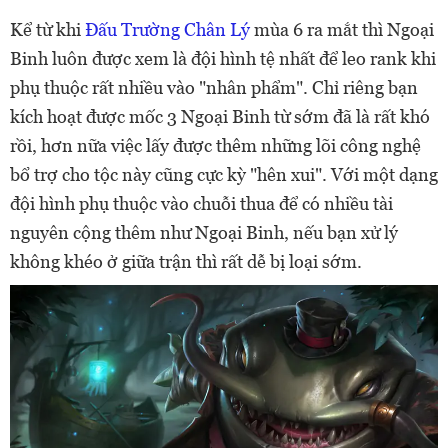
Kể từ khi
Đấu Trường Chân Lý
mùa 6 ra mắt thì Ngoại
Binh luôn được xem là đội hình tệ nhất để leo rank khi
phụ thuộc rất nhiều vào "nhân phẩm". Chỉ riêng bạn
kích hoạt được mốc 3 Ngoại Binh từ sớm đã là rất khó
rồi, hơn nữa việc lấy được thêm những lõi công nghệ
bổ trợ cho tộc này cũng cực kỳ "hên xui". Với một dạng
đội hình phụ thuộc vào chuỗi thua để có nhiều tài
nguyên cộng thêm như Ngoại Binh, nếu bạn xử lý
không khéo ở giữa trận thì rất dễ bị loại sớm.