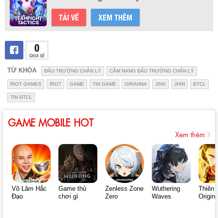
TẢI VỀ
XEM THÊM
0
CHIA SẺ
TỪ KHÓA
ĐẤU TRƯỜNG CHÂN LÝ
CẨM NANG ĐẤU TRƯỜNG CHÂN LÝ
RIOT GAMES
RIOT
GAME
TIN GAME
ORIANNA
JINX
JHIN
ĐTCL
TIN ĐTCL
GAME MOBILE HOT
Xem thêm
Võ Lâm Hắc
Game thủ
Zenless Zone
Wuthering
Thiên 
Đạo
chơi gì
Zero
Waves
Origin