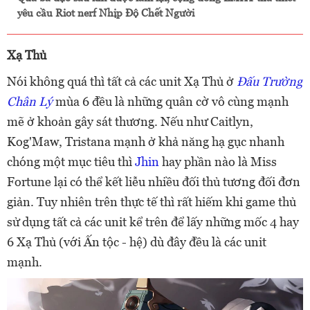
yêu cầu Riot nerf Nhịp Độ Chết Người
Xạ Thủ
Nói không quá thì tất cả các unit Xạ Thủ ở
Đấu Trường
Chân Lý
mùa 6 đều là những quân cờ vô cùng mạnh
mẽ ở khoản gây sát thương. Nếu như Caitlyn,
Kog'Maw, Tristana mạnh ở khả năng hạ gục nhanh
chóng một mục tiêu thì
Jhin
hay phần nào là Miss
Fortune lại có thể kết liễu nhiều đối thủ tương đối đơn
giản. Tuy nhiên trên thực tế thì rất hiếm khi game thủ
sử dụng tất cả các unit kể trên để lấy những mốc 4 hay
6 Xạ Thủ (với Ấn tộc - hệ) dù đây đều là các unit
mạnh.