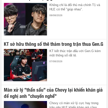
Không chỉ là đối thủ mà chính T1 và
HLE có thể "giúp nhau".
08/08/2026
KT sở hữu thông số thê thảm trong trận thua Gen.G
KT kết thúc trận đấu với Gen.G kèm
một thông số rất tệ.
07/08/2026
Màn xử lý "thần sầu" của Chovy lại khiến khán giả
đề nghị anh "chuyển nghề"
Chovy có màn xử lý cực hay trong
trận gặp HLE khiến khán giả cũng ...