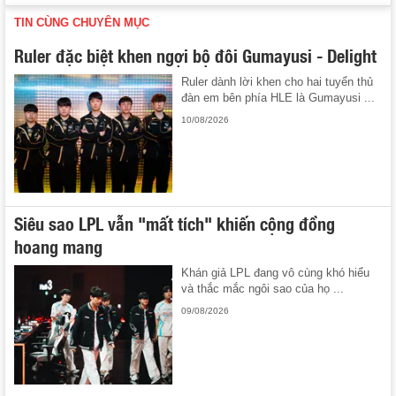
TIN CÙNG CHUYÊN MỤC
Ruler đặc biệt khen ngợi bộ đôi Gumayusi - Delight
Ruler dành lời khen cho hai tuyển thủ
đàn em bên phía HLE là Gumayusi ...
10/08/2026
Siêu sao LPL vẫn "mất tích" khiến cộng đồng
hoang mang
Khán giả LPL đang vô cùng khó hiểu
và thắc mắc ngôi sao của họ ...
09/08/2026