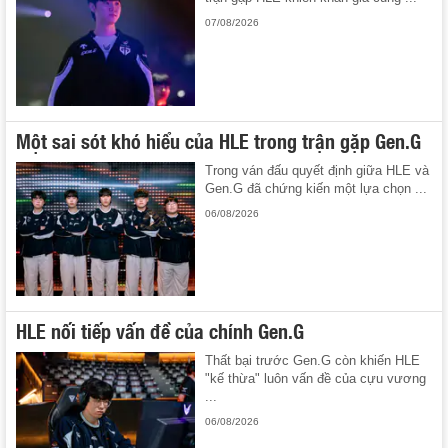
07/08/2026
Một sai sót khó hiểu của HLE trong trận gặp Gen.G
Trong ván đấu quyết định giữa HLE và
Gen.G đã chứng kiến một lựa chọn ...
06/08/2026
HLE nối tiếp vấn đề của chính Gen.G
Thất bại trước Gen.G còn khiến HLE
"kế thừa" luôn vấn đề của cựu vương
...
06/08/2026