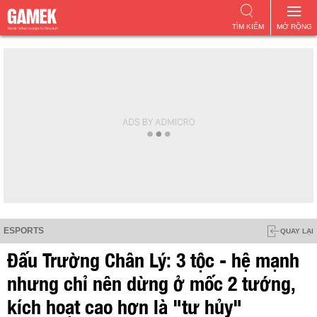
TÌM KIẾM
MỞ RỘNG
ESPORTS
QUAY LẠI
Đấu Trường Chân Lý: 3 tộc - hệ mạnh
nhưng chỉ nên dừng ở mốc 2 tướng,
kích hoạt cao hơn là "tự hủy"