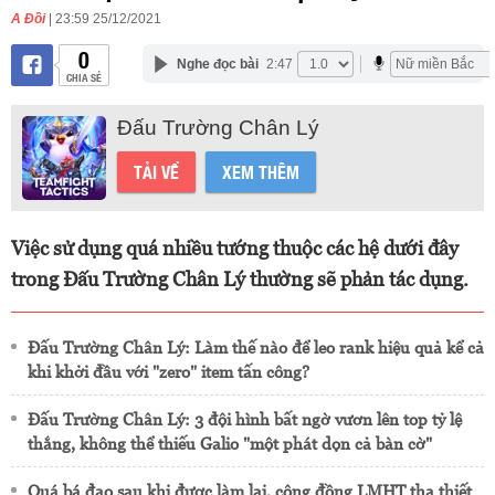
A Đồi
| 23:59 25/12/2021
0
Nghe đọc bài
2:47
CHIA SẺ
Đấu Trường Chân Lý
TẢI VỀ
XEM THÊM
Việc sử dụng quá nhiều tướng thuộc các hệ dưới đây
trong Đấu Trường Chân Lý thường sẽ phản tác dụng.
Đấu Trường Chân Lý: Làm thế nào để leo rank hiệu quả kể cả
khi khởi đầu với "zero" item tấn công?
Đấu Trường Chân Lý: 3 đội hình bất ngờ vươn lên top tỷ lệ
thắng, không thể thiếu Galio "một phát dọn cả bàn cờ"
Quá bá đạo sau khi được làm lại, cộng đồng LMHT tha thiết