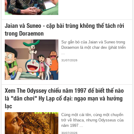
Jaian và Suneo - cặp bài trùng không thể tách rời
trong Doraemon
Sự gắn bó của Jaian và Suneo trong
Doraemon là một char dev (phát triển
...
31/07/2026
Xem The Odyssey chiếu năm 1997 để biết thế nào
là "dân chơi" Hy Lạp cổ đại: ngạo mạn và hưởng
lạc
Cùng một cái tên, cùng một chuyến
trở về Ithaca, nhưng Odysseus của
năm 1997 ...
30/07/2026