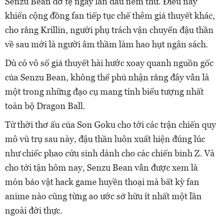
Senzu Bean dở tệ ngay lần đầu nếm thử. Điều này
khiến cộng đồng fan tiếp tục chế thêm giả thuyết khác,
cho rằng Krillin, người phụ trách vận chuyển đậu thần
về sau mới là người âm thầm làm hao hụt ngân sách.
Dù có vô số giả thuyết hài hước xoay quanh nguồn gốc
của Senzu Bean, không thể phủ nhận rằng đây vẫn là
một trong những đạo cụ mang tính biểu tượng nhất
toàn bộ Dragon Ball.
Từ thời thơ ấu của Son Goku cho tới các trận chiến quy
mô vũ trụ sau này, đậu thần luôn xuất hiện đúng lúc
như chiếc phao cứu sinh dành cho các chiến binh Z. Và
cho tới tận hôm nay, Senzu Bean vẫn được xem là
món bảo vật hack game huyền thoại mà bất kỳ fan
anime nào cũng từng ao ước sở hữu ít nhất một lần
ngoài đời thực.