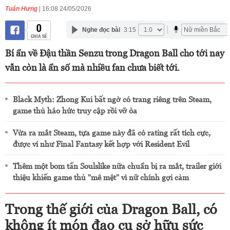
Tuấn Hưng
| 16:08 24/05/2026
0
Nghe đọc bài
3:15
CHIA SẺ
Bí ẩn về Đậu thần Senzu trong Dragon Ball cho tới nay
vẫn còn là ẩn số mà nhiều fan chưa biết tới.
Black Myth: Zhong Kui bất ngờ có trang riêng trên Steam,
game thủ háo hức truy cập rồi vỡ òa
Vừa ra mắt Steam, tựa game này đã có rating rất tích cực,
được ví như Final Fantasy kết hợp với Resident Evil
Thêm một bom tấn Soulslike nữa chuẩn bị ra mắt, trailer giới
thiệu khiến game thủ "mê mệt" vì nữ chính gợi cảm
Trong thế giới của Dragon Ball, có
không ít món đạo cụ sở hữu sức