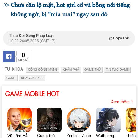
Chưa cần lộ mặt, hot girl cổ vũ bỗng nổi tiếng
không ngờ, bị "mỉa mai" ngay sau đó
Theo
Đời Sống Pháp Luật
Copy link
10:20 24/05/2026 (GMT +7)
0
CHIA SẺ
TỪ KHÓA
CỘNG ĐỒNG MẠNG
KHÁM PHÁ
GAME THỦ
TIN TỨC GAME
GAME
DRAGON BALL
GAME MOBILE HOT
Xem thêm
Võ Lâm Hắc
Game thủ
Zenless Zone
Wuthering
Thiên 