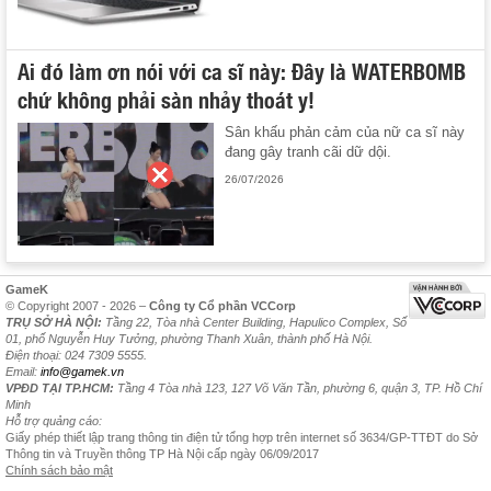
Ai đó làm ơn nói với ca sĩ này: Đây là WATERBOMB
chứ không phải sàn nhảy thoát y!
Sân khấu phản cảm của nữ ca sĩ này
đang gây tranh cãi dữ dội.
26/07/2026
GameK
© Copyright 2007 - 2026 –
Công ty Cổ phần VCCorp
TRỤ SỞ HÀ NỘI:
Tầng 22, Tòa nhà Center Building, Hapulico Complex, Số
01, phố Nguyễn Huy Tưởng, phường Thanh Xuân, thành phố Hà Nội.
Điện thoại: 024 7309 5555.
Email:
info@gamek.vn
VPĐD TẠI TP.HCM:
Tầng 4 Tòa nhà 123, 127 Võ Văn Tần, phường 6, quận 3, TP. Hồ Chí
Minh
Hỗ trợ quảng cáo:
Giấy phép thiết lập trang thông tin điện tử tổng hợp trên internet số 3634/GP-TTĐT do Sở
Thông tin và Truyền thông TP Hà Nội cấp ngày 06/09/2017
Chính sách bảo mật