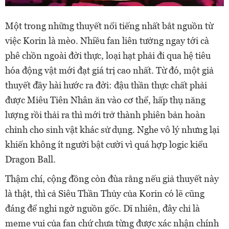
Một trong những thuyết nổi tiếng nhất bắt nguồn từ
việc Korin là mèo. Nhiều fan liên tưởng ngay tới cà
phê chồn ngoài đời thực, loại hạt phải đi qua hệ tiêu
hóa động vật mới đạt giá trị cao nhất. Từ đó, một giả
thuyết đầy hài hước ra đời: đậu thần thực chất phải
được Miêu Tiên Nhân ăn vào cơ thể, hấp thụ năng
lượng rồi thải ra thì mới trở thành phiên bản hoàn
chỉnh cho sinh vật khác sử dụng. Nghe vô lý nhưng lại
khiến không ít người bật cười vì quá hợp logic kiểu
Dragon Ball.
Thậm chí, cộng đồng còn đùa rằng nếu giả thuyết này
là thật, thì cả Siêu Thần Thủy của Korin có lẽ cũng
đáng để nghi ngờ nguồn gốc. Dĩ nhiên, đây chỉ là
meme vui của fan chứ chưa từng được xác nhận chính