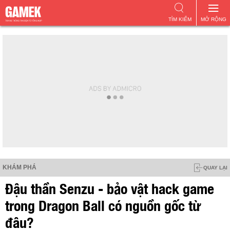
TÌM KIẾM
MỞ RỘNG
KHÁM PHÁ
QUAY LẠI
Đậu thần Senzu - bảo vật hack game
trong Dragon Ball có nguồn gốc từ
đâu?