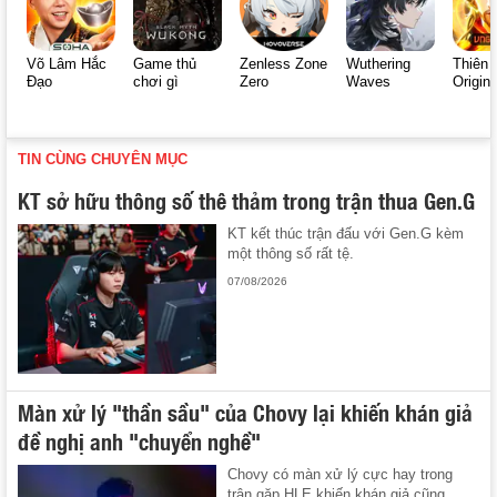
Võ Lâm Hắc
Game thủ
Zenless Zone
Wuthering
Thiên 
Đạo
chơi gì
Zero
Waves
Origin
TIN CÙNG CHUYÊN MỤC
KT sở hữu thông số thê thảm trong trận thua Gen.G
KT kết thúc trận đấu với Gen.G kèm
một thông số rất tệ.
07/08/2026
Màn xử lý "thần sầu" của Chovy lại khiến khán giả
đề nghị anh "chuyển nghề"
Chovy có màn xử lý cực hay trong
trận gặp HLE khiến khán giả cũng ...