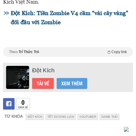
Kích Việt Nam.
Đột Kích: Tiền Zombie V4 cầm “vài cây vàng”
đối đầu với Zombie
Theo
Trí Thức Trẻ
Copy link
Đột Kích
TẢI VỀ
XEM THÊM
0
CHIA SẺ
TỪ KHÓA
ĐỘT KÍCH
TẾT DƯƠNG LỊCH
YOUTUBER
GAME THỦ