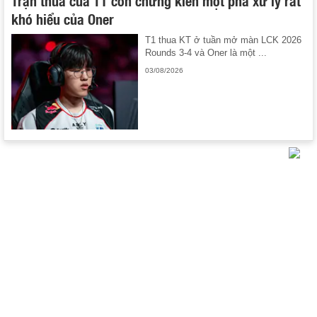
Trận thua của T1 còn chứng kiến một pha xử lý rất
khó hiểu của Oner
T1 thua KT ở tuần mở màn LCK 2026
Rounds 3-4 và Oner là một ...
03/08/2026