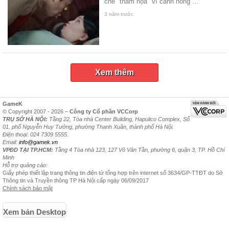
chê "thảm họa" vì cảnh nóng ...
3 năm trước
Xem thêm
GameK
© Copyright 2007 - 2026 –
Công ty Cổ phần VCCorp
TRỤ SỞ HÀ NỘI:
Tầng 22, Tòa nhà Center Building, Hapulico Complex, Số
01, phố Nguyễn Huy Tưởng, phường Thanh Xuân, thành phố Hà Nội.
Điện thoại: 024 7309 5555.
Email:
info@gamek.vn
VPĐD TẠI TP.HCM:
Tầng 4 Tòa nhà 123, 127 Võ Văn Tần, phường 6, quận 3, TP. Hồ Chí
Minh
Hỗ trợ quảng cáo:
Giấy phép thiết lập trang thông tin điện tử tổng hợp trên internet số 3634/GP-TTĐT do Sở
Thông tin và Truyền thông TP Hà Nội cấp ngày 06/09/2017
Chính sách bảo mật
Xem bản Desktop