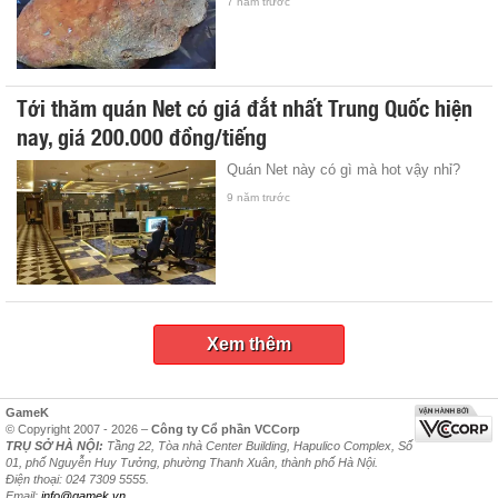
7 năm trước
Tới thăm quán Net có giá đắt nhất Trung Quốc hiện
nay, giá 200.000 đồng/tiếng
Quán Net này có gì mà hot vậy nhỉ?
9 năm trước
Xem thêm
GameK
© Copyright 2007 - 2026 –
Công ty Cổ phần VCCorp
TRỤ SỞ HÀ NỘI:
Tầng 22, Tòa nhà Center Building, Hapulico Complex, Số
01, phố Nguyễn Huy Tưởng, phường Thanh Xuân, thành phố Hà Nội.
Điện thoại: 024 7309 5555.
Email:
info@gamek.vn