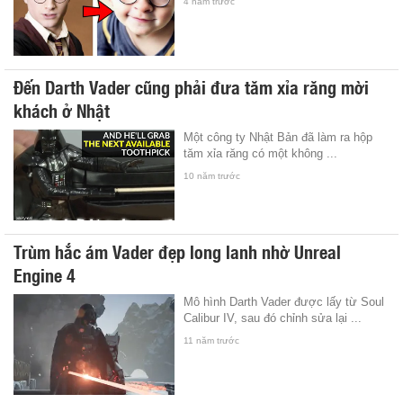
4 năm trước
Đến Darth Vader cũng phải đưa tăm xỉa răng mời
khách ở Nhật
Một công ty Nhật Bản đã làm ra hộp
tăm xỉa răng có một không ...
10 năm trước
Trùm hắc ám Vader đẹp long lanh nhờ Unreal
Engine 4
Mô hình Darth Vader được lấy từ Soul
Calibur IV, sau đó chỉnh sửa lại ...
11 năm trước