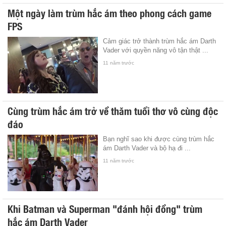
Một ngày làm trùm hắc ám theo phong cách game
FPS
Cảm giác trở thành trùm hắc ám Darth
Vader với quyền năng vô tận thật ...
11 năm trước
Cùng trùm hắc ám trở về thăm tuổi thơ vô cùng độc
đáo
Bạn nghĩ sao khi được cùng trùm hắc
ám Darth Vader và bộ hạ đi ...
11 năm trước
Khi Batman và Superman "đánh hội đồng" trùm
hắc ám Darth Vader