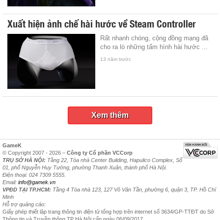
Xuất hiện ảnh chế hài hước về Steam Controller
Rất nhanh chóng, cộng đồng mạng đã
cho ra lò những tấm hình hài hước ...
13 năm trước
Xem thêm
GameK
© Copyright 2007 - 2026 –
Công ty Cổ phần VCCorp
TRỤ SỞ HÀ NỘI:
Tầng 22, Tòa nhà Center Building, Hapulico Complex, Số
01, phố Nguyễn Huy Tưởng, phường Thanh Xuân, thành phố Hà Nội.
Điện thoại: 024 7309 5555.
Email:
info@gamek.vn
VPĐD TẠI TP.HCM:
Tầng 4 Tòa nhà 123, 127 Võ Văn Tần, phường 6, quận 3, TP. Hồ Chí
Minh
Hỗ trợ quảng cáo:
Giấy phép thiết lập trang thông tin điện tử tổng hợp trên internet số 3634/GP-TTĐT do Sở
Thông tin và Truyền thông TP Hà Nội cấp ngày 06/09/2017