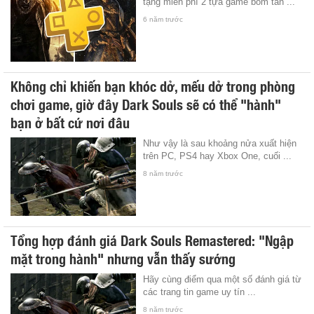
tặng miễn phí 2 tựa game bom tấn ...
6 năm trước
Không chỉ khiến bạn khóc dở, mếu dở trong phòng
chơi game, giờ đây Dark Souls sẽ có thể "hành"
bạn ở bất cứ nơi đâu
Như vậy là sau khoảng nửa xuất hiện
trên PC, PS4 hay Xbox One, cuối ...
8 năm trước
Tổng hợp đánh giá Dark Souls Remastered: "Ngập
mặt trong hành" nhưng vẫn thấy sướng
Hãy cùng điểm qua một số đánh giá từ
các trang tin game uy tín ...
8 năm trước