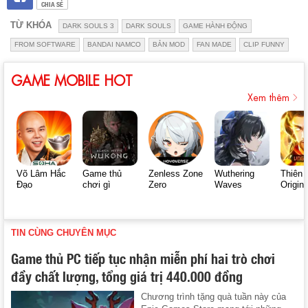
CHIA SẺ
TỪ KHÓA
DARK SOULS 3
DARK SOULS
GAME HÀNH ĐỘNG
FROM SOFTWARE
BANDAI NAMCO
BẢN MOD
FAN MADE
CLIP FUNNY
GAME MOBILE HOT
Xem thêm
Võ Lâm Hắc
Game thủ
Zenless Zone
Wuthering
Thiên 
Đạo
chơi gì
Zero
Waves
Origin
TIN CÙNG CHUYÊN MỤC
Game thủ PC tiếp tục nhận miễn phí hai trò chơi
đầy chất lượng, tổng giá trị 440.000 đồng
Chương trình tặng quà tuần này của