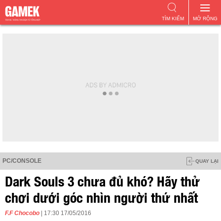
TÌM KIẾM
MỞ RỘNG
PC/CONSOLE
QUAY LẠI
Dark Souls 3 chưa đủ khó? Hãy thử
chơi dưới góc nhìn người thứ nhất
F.F Chocobo
| 17:30 17/05/2016