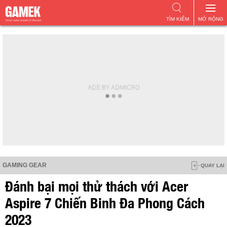
TÌM KIẾM
MỞ RỘNG
GAMING GEAR
QUAY LẠI
Đánh bại mọi thử thách với Acer
Aspire 7 Chiến Binh Đa Phong Cách
2023