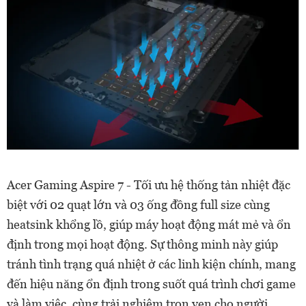
Acer Gaming Aspire 7 - Tối ưu hệ thống tản nhiệt đặc
biệt với 02 quạt lớn và 03 ống đồng full size cùng
heatsink khổng lồ, giúp máy hoạt động mát mẻ và ổn
định trong mọi hoạt động. Sự thông minh này giúp
tránh tình trạng quá nhiệt ở các linh kiện chính, mang
đến hiệu năng ổn định trong suốt quá trình chơi game
và làm việc, cùng trải nghiệm trọn vẹn cho người