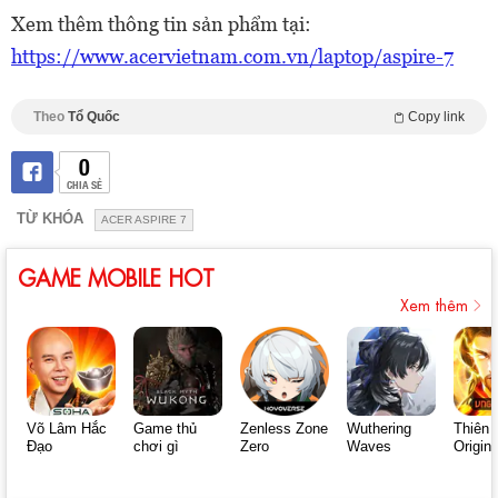
Xem thêm thông tin sản phẩm tại:
https://www.acervietnam.com.vn/laptop/aspire-7
Theo
Tổ Quốc
Copy link
0
CHIA SẺ
TỪ KHÓA
ACER ASPIRE 7
GAME MOBILE HOT
Xem thêm
Võ Lâm Hắc
Game thủ
Zenless Zone
Wuthering
Thiên 
Đạo
chơi gì
Zero
Waves
Origin