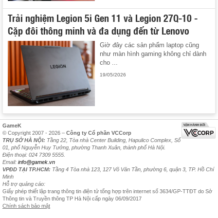
Trải nghiệm Legion 5i Gen 11 và Legion 27Q-10 -
Cặp đôi thông minh và đa dụng đến từ Lenovo
Giờ đây các sản phẩm laptop cũng
như màn hình gaming không chỉ dành
cho ...
19/05/2026
GameK
© Copyright 2007 - 2026 –
Công ty Cổ phần VCCorp
TRỤ SỞ HÀ NỘI:
Tầng 22, Tòa nhà Center Building, Hapulico Complex, Số
01, phố Nguyễn Huy Tưởng, phường Thanh Xuân, thành phố Hà Nội.
Điện thoại: 024 7309 5555.
Email:
info@gamek.vn
VPĐD TẠI TP.HCM:
Tầng 4 Tòa nhà 123, 127 Võ Văn Tần, phường 6, quận 3, TP. Hồ Chí
Minh
Hỗ trợ quảng cáo:
Giấy phép thiết lập trang thông tin điện tử tổng hợp trên internet số 3634/GP-TTĐT do Sở
Thông tin và Truyền thông TP Hà Nội cấp ngày 06/09/2017
Chính sách bảo mật