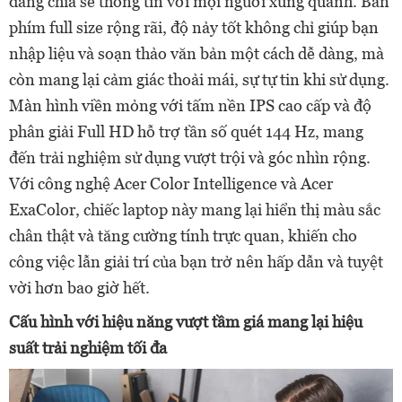
dàng chia sẻ thông tin với mọi người xung quanh. Bàn
phím full size rộng rãi, độ nảy tốt không chỉ giúp bạn
nhập liệu và soạn thảo văn bản một cách dễ dàng, mà
còn mang lại cảm giác thoải mái, sự tự tin khi sử dụng.
Màn hình viền mỏng với tấm nền IPS cao cấp và độ
phân giải Full HD hỗ trợ tần số quét 144 Hz, mang
đến trải nghiệm sử dụng vượt trội và góc nhìn rộng.
Với công nghệ Acer Color Intelligence và Acer
ExaColor, chiếc laptop này mang lại hiển thị màu sắc
chân thật và tăng cường tính trực quan, khiến cho
công việc lẫn giải trí của bạn trở nên hấp dẫn và tuyệt
vời hơn bao giờ hết.
Cấu hình với hiệu năng vượt tầm giá mang lại hiệu
suất trải nghiệm tối đa