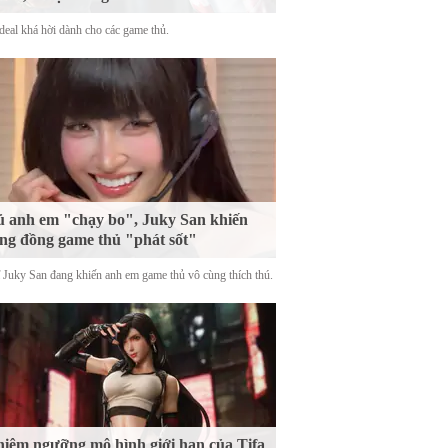
deal khá hời dành cho các game thủ.
 anh em "chạy bo", Juky San khiến
ng đồng game thủ "phát sốt"
ĩ Juky San đang khiến anh em game thủ vô cùng thích thú.
iêm ngưỡng mô hình giới hạn của Tifa