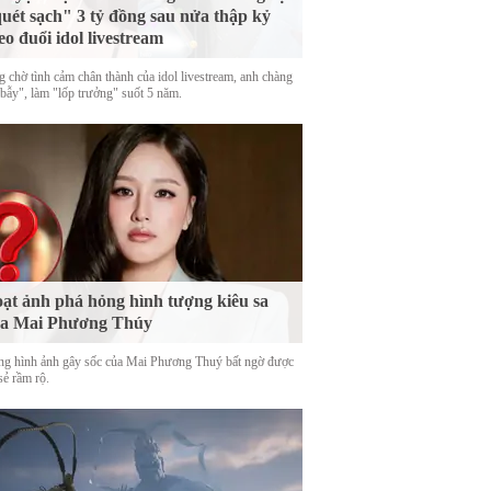
uét sạch" 3 tỷ đồng sau nửa thập kỷ
eo đuổi idol livestream
g chờ tình cảm chân thành của idol livestream, anh chàng
 bẫy", làm "lốp trưởng" suốt 5 năm.
ạt ảnh phá hỏng hình tượng kiêu sa
ủa Mai Phương Thúy
g hình ảnh gây sốc của Mai Phương Thuý bất ngờ được
sẻ rầm rộ.