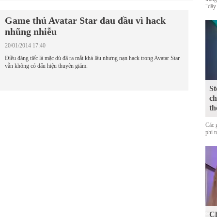
"dậy
Game thủ Avatar Star đau đầu vì hack
nhũng nhiễu
20/01/2014 17:40
Điều đáng tiếc là mặc dù đã ra mắt khá lâu nhưng nạn hack trong Avatar Star
vẫn không có dấu hiệu thuyên giảm.
St
ch
th
Các 
phí 
Ch