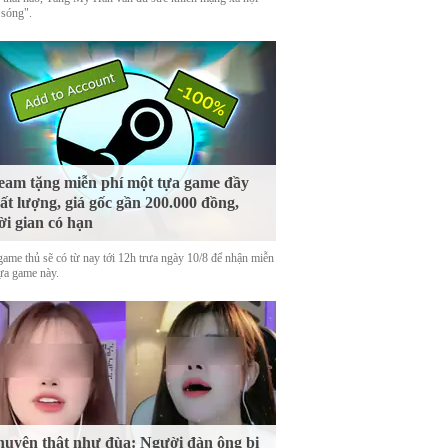
 sóng".
eam tặng miễn phí một tựa game đầy
ất lượng, giá gốc gần 200.000 đồng,
ời gian có hạn
game thủ sẽ có từ nay tới 12h trưa ngày 10/8 để nhận miễn
tựa game này.
uyện thật như đùa: Người đàn ông bị