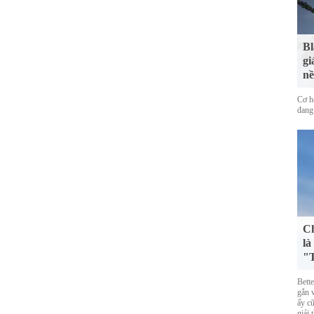
Bl
gi
nề
Cơ h
đang
Ch
là
"T
Bett
gắn 
ấy cũ
giải 