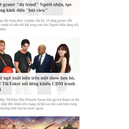
 gymer "đu trend" Người nhện, tạo
ng kinh điển "hút view"
g cần trang phục cosplay cầu kỳ, cô nàng gymer vẫn
n mình trở nên nổi bật trong trào lưu Người nhện đang nổi
 đám.
t ngờ xuất hiện trên một show hẹn hò,
 TikToker nổi tiếng khiến CĐM tranh
i
đây, TikToker Bảo Khuyên Susan bất ngờ trở thành cái tên
 nhắc đến nhiều trên mạng xã hội sau khi xuất hiện trong
chương trình hẹn hò nước ngoài.