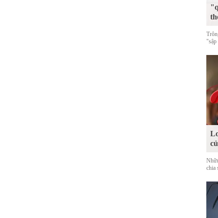
"q
th
Trôn
"sập
Lo
c
Nhữn
chia 