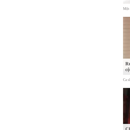
Một 
Rủ
cộ
Ca s
Ch