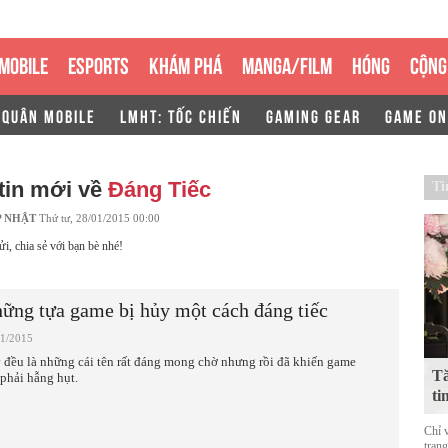
MOBILE
ESPORTS
KHÁM PHÁ
MANGA/FILM
HÓNG
CỘNG
 QUÂN MOBILE
LMHT: TỐC CHIẾN
GAMING GEAR
GAME ON
tin mới về
Đáng Tiếc
Ti
P NHẬT
Thứ tư, 28/01/2015 00:00
ửi, chia sẻ với bạn bè nhé!
ững tựa game bị hủy một cách đáng tiếc
01/2015
 đều là những cái tên rất đáng mong chờ nhưng rồi đã khiến game
Tă
 phải hẫng hụt.
ti
Chỉ 
trạn