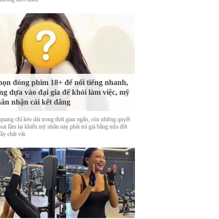
ọn đóng phim 18+ để nổi tiếng nhanh,
ng dựa vào đại gia để khỏi làm việc, mỹ
ân nhận cái kết đắng
quang chỉ kéo dài trong thời gian ngắn, còn những quyết
sai lầm lại khiến mỹ nhân này phải trả giá bằng nửa đời
ầy chật vật.