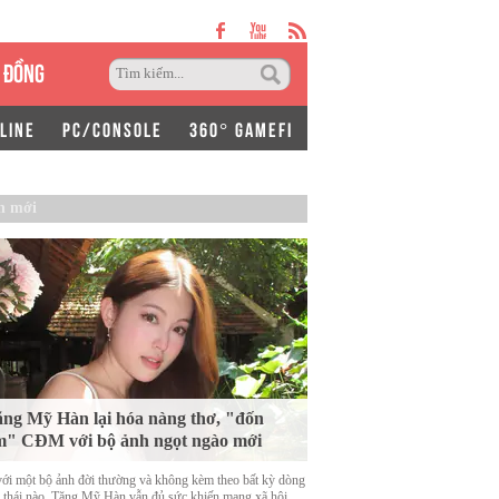
 ĐỒNG
LINE
PC/CONSOLE
360° GAMEFI
n mới
ng Mỹ Hàn lại hóa nàng thơ, "đốn
m" CĐM với bộ ảnh ngọt ngào mới
với một bộ ảnh đời thường và không kèm theo bất kỳ dòng
g thái nào, Tăng Mỹ Hàn vẫn đủ sức khiến mạng xã hội