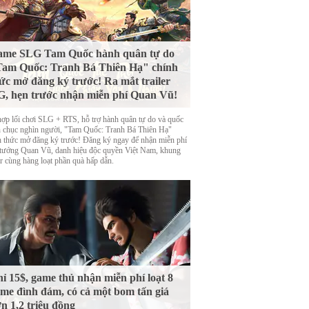
ame SLG Tam Quốc hành quân tự do
am Quốc: Tranh Bá Thiên Hạ" chính
ức mở đăng ký trước! Ra mắt trailer
, hẹn trước nhận miễn phí Quan Vũ!
hợp lối chơi SLG + RTS, hỗ trợ hành quân tự do và quốc
n chục nghìn người, "Tam Quốc: Tranh Bá Thiên Hạ"
h thức mở đăng ký trước! Đăng ký ngay để nhận miễn phí
 tướng Quan Vũ, danh hiệu độc quyền Việt Nam, khung
ar cùng hàng loạt phần quà hấp dẫn.
ỉ 15$, game thủ nhận miễn phí loạt 8
me đình đám, có cả một bom tấn giá
n 1,2 triệu đồng