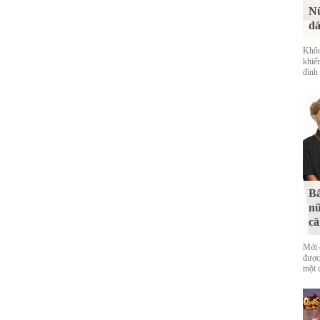
Nữ
dá
Khôn
khiế
đình
Bấ
nữ
cã
Mới 
được
một 