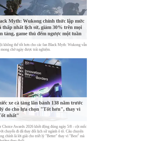
ack Myth: Wukong chính thức lập mức
á thấp nhất lịch sử, giảm 30% trên mọi
n tảng, game thủ đếm ngược một tuần
ội không thể tốt hơn cho các fan Black Myth: Wukong vẫn
 mong chờ ngày được trải nghiệm.
iếc xe cà tàng lăn bánh 138 năm trước
 lý do cho lựa chọn "Tốt hơn", thay vì
ốt nhất"
er Choice Awards 2026 khởi động đúng ngày 5/8 - cột mốc
với chuyến đi đã thay đổi lịch sử ngành ô tô. Câu chuyện
ng chính là lời giải cho triết lý "Better" thay vì "Best" mà
thưởng theo đuổi.