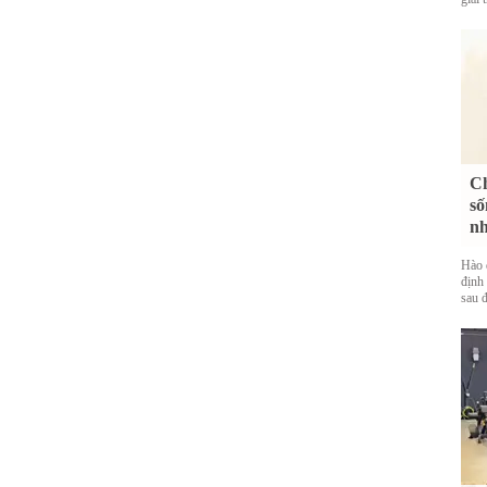
Ch
số
nh
Hào 
định 
sau đ