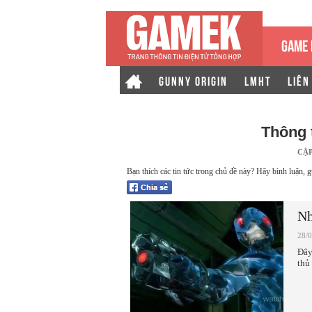
GAME 
GUNNY ORIGIN
LMHT
LIÊN
Thông 
CẬ
Bạn thích các tin tức trong chủ đề này? Hãy bình luận, g
Nh
28/
Đây
thủ