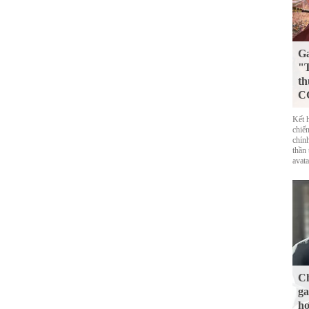
G
"T
th
CG
Kết 
chiế
chín
thần
avat
Ch
ga
hơ