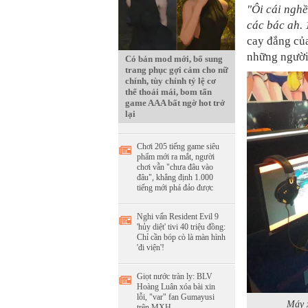
"Ôi cái nghề
các bác ah. 
cay đắng của
những người
Có bản mod mới, bổ sung
trang phục gợi cảm cho nữ
chính, tùy chỉnh tỷ lệ cơ
thể thoải mái, bom tấn
game AAA bất ngờ hot trở
lại
Chơi 205 tiếng game siêu
phẩm mới ra mắt, người
chơi vẫn "chưa đâu vào
đâu", khẳng định 1.000
tiếng mới phá đảo được
Nghi vấn Resident Evil 9
'hủy diệt' tivi 40 triệu đồng:
Chỉ cần bóp cò là màn hình
'đi viện'!
Giọt nước tràn ly: BLV
Hoàng Luân xóa bài xin
lỗi, "var" fan Gumayusi
Máy x
trên MXH