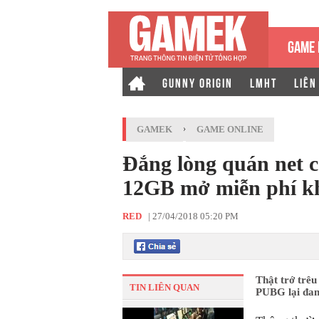
GAME 
GUNNY ORIGIN
LMHT
LIÊN
GAMEK
›
GAME ONLINE
Đắng lòng quán net 
12GB mở miễn phí k
RED
|
27/04/2018 05:20 PM
Thật trớ trêu
TIN LIÊN QUAN
PUBG lại đan