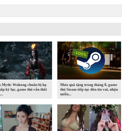
k Myth: Wukong chuẩn bị hạ
Mưa quà tặng trong tháng 8, game
hấp kỷ lục, game thủ vẫn thất
thủ Steam tiếp tục đón tin vui, nhận
..
miễn...