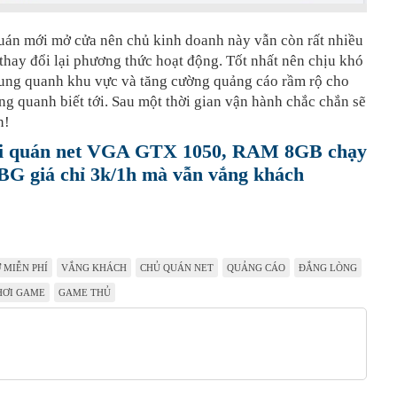
quán mới mở cửa nên chủ kinh doanh này vẫn còn rất nhiều
 thay đổi lại phương thức hoạt động. Tốt nhất nên chịu khó
 xung quanh khu vực và tăng cường quảng cáo rầm rộ cho
g quanh biết tới. Sau một thời gian vận hành chắc chắn sẽ
n!
ới quán net VGA GTX 1050, RAM 8GB chạy
G giá chỉ 3k/1h mà vẫn vắng khách
 MIỄN PHÍ
VẮNG KHÁCH
CHỦ QUÁN NET
QUẢNG CÁO
ĐẮNG LÒNG
HƠI GAME
GAME THỦ