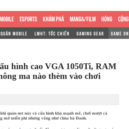
MOBILE
ESPORTS
KHÁM PHÁ
MANGA/FILM
HÓNG
CỘNG
 QUÂN MOBILE
LMHT: TỐC CHIẾN
GAMING GEAR
GAME ON
cấu hình cao VGA 1050Ti, RAM
hông ma nào thèm vào chơi
 khi quán net này có cấu hình khá mạnh mẽ, chơi mượt cả
g mở miễn phí nhưng vắng như chùa bà Đanh.