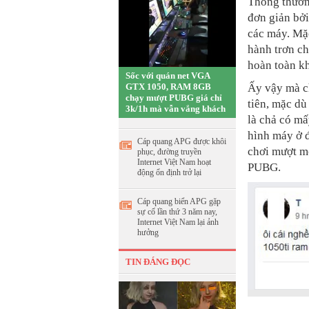
Thông thườn
đơn giản bởi
các máy. Mặc
hành trơn ch
hoàn toàn k
Sốc với quán net VGA
GTX 1050, RAM 8GB
Ấy vậy mà c
chạy mượt PUBG giá chỉ
tiên, mặc dù
3k/1h mà vẫn vắng khách
là chả có mấ
hình máy ở 
Cáp quang APG được khôi
chơi mượt mọ
phục, đường truyền
Internet Việt Nam hoạt
PUBG.
động ổn định trở lại
Cáp quang biển APG gặp
sự cố lần thứ 3 năm nay,
Internet Việt Nam lại ảnh
hưởng
TIN ĐÁNG ĐỌC