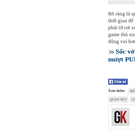
Rõ ràng là 
thời gian để
phát tờ rơi
game thủ xun
đông vui hơ
Sốc v
mượt PUB
Xem thêm:
MỞ
QUÁN NET
C