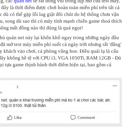
g, các
quán net
sẽ rất đông vui trong dịp mở cửa test máy,
 đây là thời điểm được chơi hoàn toàn miễn phí trên tất cả
 dù có thể gặp lỗi lag giật đôi chút do hệ thống chưa vận
u, song dù sao thì có máy tính mạnh chiến game thoả thích
hông mất đồng nào thì đúng là quá ngọt!
hủ quán net này lại khốn khổ ngay trong những ngày đầu
 đã mở test máy miễn phí suốt cả ngày trời nhưng rất 'đắng'
y khách vào chơi, cả phòng vắng hoe. Điều quái lạ là cấu
đây không hề tệ với CPU i3, VGA 1050Ti, RAM 12GB - Đủ
i tựa game thịnh hành thời điểm hiện tại, bao gồm cả