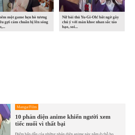
thêm một game hẹn hò tương
Nữ bài thủ Yu-Gi-Oh! bất ngờ gây
iêu gợi cảm chuẩn bị lên sóng
chú ý với màn khoe nhan sắc táo
,...
bạo, soi...
Manga/Film
10 phản diện anime khiến người xem
tiếc nuối vì thất bại
Điểm hấp dẫn của những phản diện anime này nằm ở chỗ họ