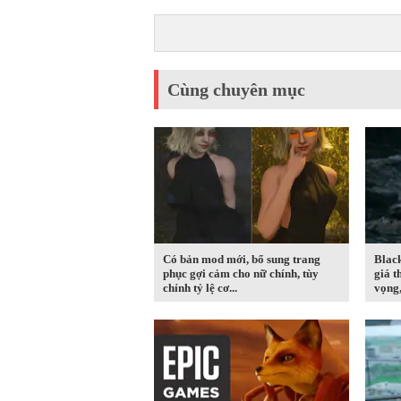
Cùng chuyên mục
Có bản mod mới, bổ sung trang
Blac
phục gợi cảm cho nữ chính, tùy
giá t
chỉnh tỷ lệ cơ...
vọng,.