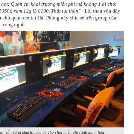
 net: Quán em khai trương miễn phí mà không 1 ai chơi
1050ti ram 12g i3 8100. Thật tủi thân"
- Lời than vãn đầy
 chủ quán net tại Hải Phòng này chia sẻ trên group của
 trong nghề.
ịn vẫn vắng khách, mặc dù cho chơi miễn phí (ảnh minh hoạ).