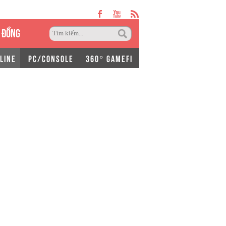
 ĐỒNG
LINE
PC/CONSOLE
360° GAMEFI