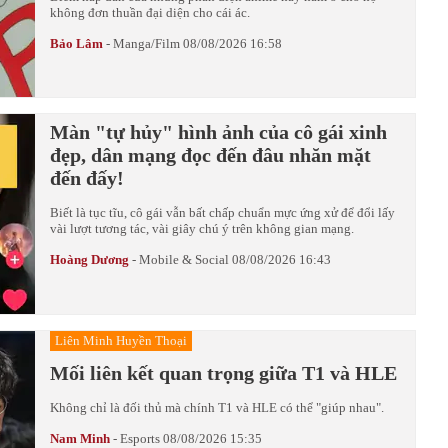
không đơn thuần đại diện cho cái ác.
Bảo Lâm
-
Manga/Film
08/08/2026 16:58
Màn "tự hủy" hình ảnh của cô gái xinh
đẹp, dân mạng đọc đến đâu nhăn mặt
đến đấy!
Biết là tục tĩu, cô gái vẫn bất chấp chuẩn mực ứng xử để đổi lấy
vài lượt tương tác, vài giây chú ý trên không gian mạng.
Hoàng Dương
-
Mobile & Social
08/08/2026 16:43
Liên Minh Huyền Thoại
Mối liên kết quan trọng giữa T1 và HLE
Không chỉ là đối thủ mà chính T1 và HLE có thể "giúp nhau".
Nam Minh
-
Esports
08/08/2026 15:35