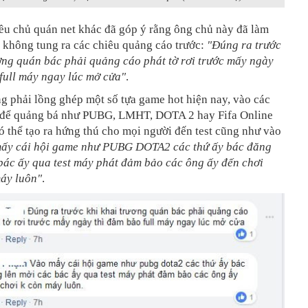
iều chủ quán net khác đã góp ý rằng ông chủ này đã làm
hi không tung ra các chiêu quảng cáo trước:
"
Đúng ra trước
ơng quán bác phải quảng cáo phát tờ rơi trước mấy ngày
full máy ngay lúc mở cửa
"
.
g phải lồng ghép một số tựa game hot hiện nay, vào các
để quảng bá như PUBG, LMHT, DOTA 2 hay Fifa Online
 có thể tạo ra hứng thú cho mọi người đến test cũng như vào
ấy cái hội game như PUBG DOTA2 các thứ ấy bác đăng
bác ấy qua test máy phát đảm bảo các ông ấy đến chơi
áy luôn
"
.