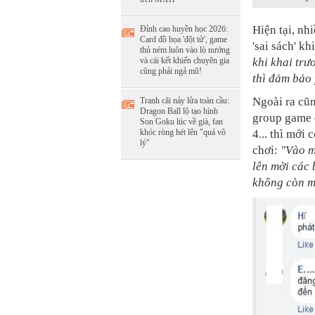
Hiện tại, nh
Đỉnh cao huyền học 2026:
Card đồ họa 'đột tử', game
'sai sách' k
thủ ném luôn vào lò nướng
khi khai trư
và cái kết khiến chuyên gia
cũng phải ngả mũ!
thì đảm bảo 
Ngoài ra cũn
Tranh cãi nảy lửa toàn cầu:
Dragon Ball lộ tạo hình
group game 
Son Goku lúc về già, fan
4... thì mới
khóc ròng hét lên "quá vô
lý"
chơi:
"
Vào m
lên mời các 
không còn m