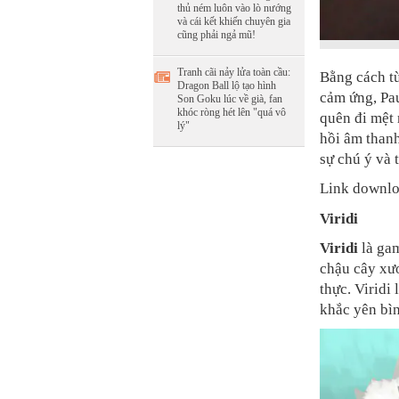
thủ ném luôn vào lò nướng
và cái kết khiến chuyên gia
cũng phải ngả mũ!
Tranh cãi nảy lửa toàn cầu:
Bằng cách từ
Dragon Ball lộ tạo hình
cảm ứng, Pau
Son Goku lúc về già, fan
khóc ròng hét lên "quá vô
quên đi mệt 
lý"
hồi âm thanh
sự chú ý và 
Link downl
Viridi
Viridi
là gam
chậu cây xươ
thực. Viridi
khắc yên bì