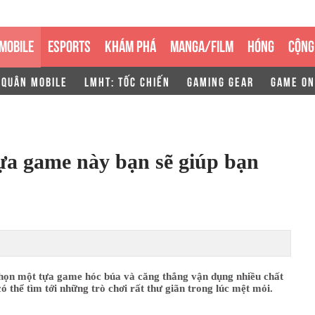
MOBILE
ESPORTS
KHÁM PHÁ
MANGA/FILM
HÓNG
CỘNG
 QUÂN MOBILE
LMHT: TỐC CHIẾN
GAMING GEAR
GAME ON
ựa game này bạn sẽ giúp bạn
chọn một tựa game hóc búa và căng thẳng vận dụng nhiều chất
 thể tìm tới những trò chơi rất thư giãn trong lúc mệt mỏi.