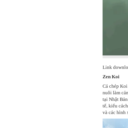
Link downl
Zen Koi
Cá chép Koi 
nuôi làm cả
tại Nhật Bản
tế, kiểu các
và các hình 