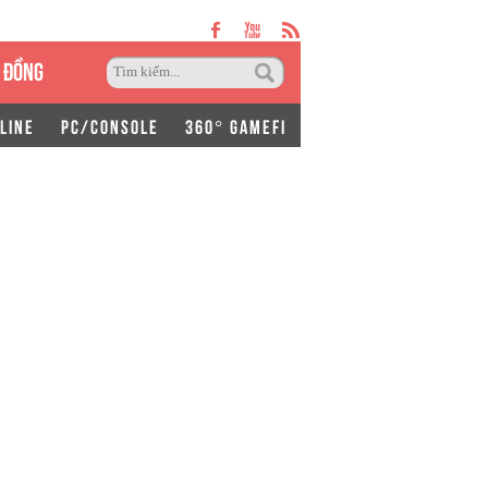
 ĐỒNG
LINE
PC/CONSOLE
360° GAMEFI