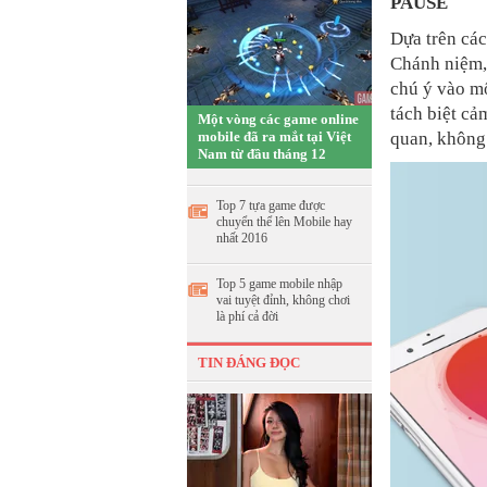
PAUSE
Dựa trên cá
Chánh niệm
chú ý vào mộ
tách biệt cả
Một vòng các game online
mobile đã ra mắt tại Việt
quan, không 
Nam từ đầu tháng 12
Top 7 tựa game được
chuyển thể lên Mobile hay
nhất 2016
Top 5 game mobile nhập
vai tuyệt đỉnh, không chơi
là phí cả đời
TIN ĐÁNG ĐỌC