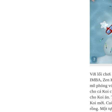
Với lối chơi
IMBA, Zen K
mô phỏng vớ
cho cá Koi c
cho Koi ăn. 
Koi mới. Cuố
rồng. Một t