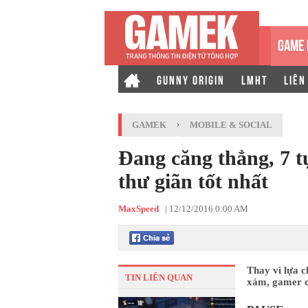
GAME 
GUNNY ORIGIN
LMHT
LIÊN
GAMEK
›
MOBILE & SOCIAL
Đang căng thẳng, 7 t
thư giãn tốt nhất
MaxSpeed
|
12/12/2016 0:00 AM
Thay vì lựa 
TIN LIÊN QUAN
xám, gamer có