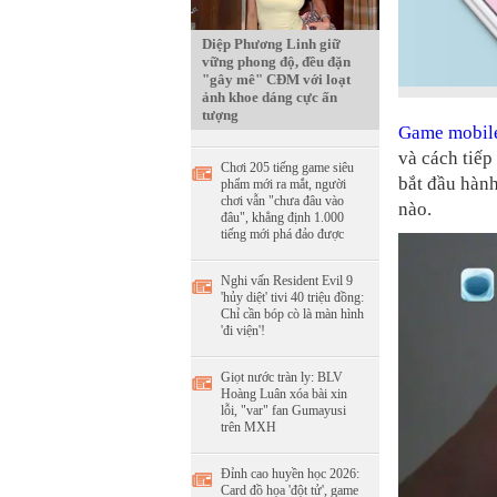
Diệp Phương Linh giữ
vững phong độ, đều đặn
"gây mê" CĐM với loạt
ảnh khoe dáng cực ấn
tượng
Game mobil
và cách tiếp
Chơi 205 tiếng game siêu
bắt đầu hành
phẩm mới ra mắt, người
chơi vẫn "chưa đâu vào
nào.
đâu", khẳng định 1.000
tiếng mới phá đảo được
Nghi vấn Resident Evil 9
'hủy diệt' tivi 40 triệu đồng:
Chỉ cần bóp cò là màn hình
'đi viện'!
Giọt nước tràn ly: BLV
Hoàng Luân xóa bài xin
lỗi, "var" fan Gumayusi
trên MXH
Đỉnh cao huyền học 2026:
Card đồ họa 'đột tử', game