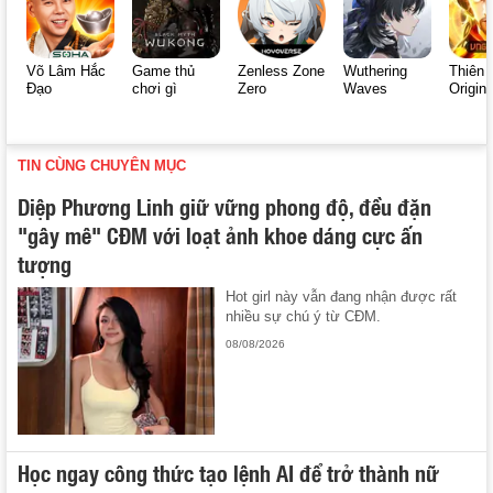
Võ Lâm Hắc
Game thủ
Zenless Zone
Wuthering
Thiên 
Đạo
chơi gì
Zero
Waves
Origin
TIN CÙNG CHUYÊN MỤC
Diệp Phương Linh giữ vững phong độ, đều đặn
"gây mê" CĐM với loạt ảnh khoe dáng cực ấn
tượng
Hot girl này vẫn đang nhận được rất
nhiều sự chú ý từ CĐM.
08/08/2026
Học ngay công thức tạo lệnh AI để trở thành nữ