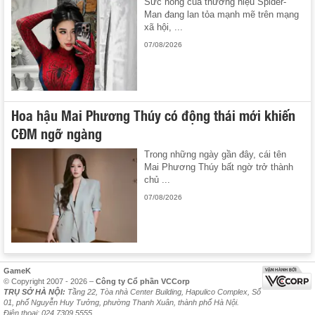
Sức nóng của thương hiệu Spider-
Man đang lan tỏa mạnh mẽ trên mạng
xã hội, ...
07/08/2026
Hoa hậu Mai Phương Thúy có động thái mới khiến
CĐM ngỡ ngàng
Trong những ngày gần đây, cái tên
Mai Phương Thúy bất ngờ trở thành
chủ ...
07/08/2026
GameK
© Copyright 2007 - 2026 –
Công ty Cổ phần VCCorp
TRỤ SỞ HÀ NỘI:
Tầng 22, Tòa nhà Center Building, Hapulico Complex, Số
01, phố Nguyễn Huy Tưởng, phường Thanh Xuân, thành phố Hà Nội.
Điện thoại: 024 7309 5555.