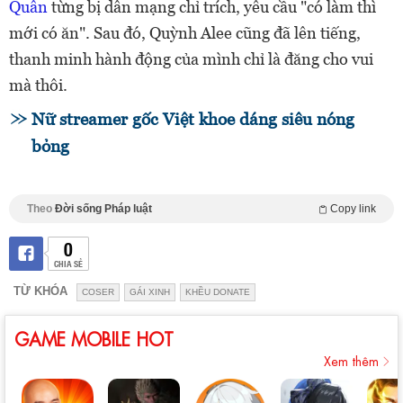
Quân
từng bị dân mạng chỉ trích, yêu cầu "có làm thì
mới có ăn". Sau đó, Quỳnh Alee cũng đã lên tiếng,
thanh minh hành động của mình chỉ là đăng cho vui
mà thôi.
Nữ streamer gốc Việt khoe dáng siêu nóng
bỏng
Theo
Đời sống Pháp luật
Copy link
0
CHIA SẺ
TỪ KHÓA
COSER
GÁI XINH
KHỀU DONATE
GAME MOBILE HOT
Xem thêm