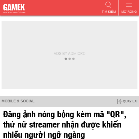
TÌM KIẾM
MỞ RỘNG
MOBILE & SOCIAL
QUAY LẠI
Đăng ảnh nóng bỏng kèm mã "QR",
thứ nữ streamer nhận được khiến
nhiều người ngỡ ngàng