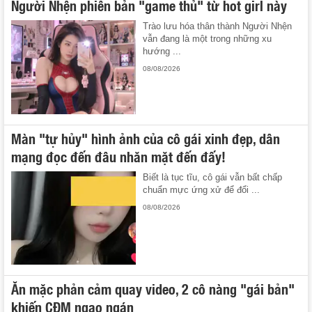
Người Nhện phiên bản "game thủ" từ hot girl này
Trào lưu hóa thân thành Người Nhện
vẫn đang là một trong những xu
hướng ...
08/08/2026
Màn "tự hủy" hình ảnh của cô gái xinh đẹp, dân
mạng đọc đến đâu nhăn mặt đến đấy!
Biết là tục tĩu, cô gái vẫn bất chấp
chuẩn mực ứng xử để đổi ...
08/08/2026
Ăn mặc phản cảm quay video, 2 cô nàng "gái bản"
khiến CĐM ngao ngán