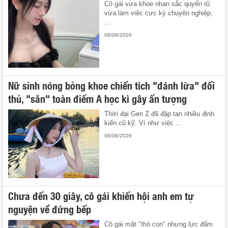
Cô gái vừa khoe nhan sắc quyến rũ
vừa làm việc cực kỳ chuyên nghiệp,
...
08/08/2026
Nữ sinh nóng bỏng khoe chiến tích "đánh lừa" đối
thủ, "săn" toàn điểm A học kì gây ấn tượng
Thời đại Gen Z đã đập tan nhiều định
kiến cũ kỹ. Ví như việc ...
08/08/2026
Chưa đến 30 giây, cô gái khiến hội anh em tự
nguyện về đứng bếp
Cô gái mặt "thỏ con" nhưng lực đấm