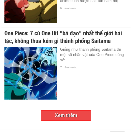
anime luôn được các fan hâm mộ ...
6 năm trước
One Piece: 7 cú One Hit "bá đạo" nhất thế giới hải
tặc, không thua kém gì thánh phồng Saitama
Giống như thánh phồng Saitama thì
một số nhân vật của One Piece cũng
sở ...
7 năm trước
Xem thêm