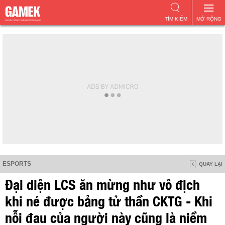
TÌM KIẾM
MỞ RỘNG
ESPORTS
QUAY LẠI
Đại diện LCS ăn mừng như vô địch
khi né được bảng tử thần CKTG - Khi
nỗi đau của người này cũng là niềm