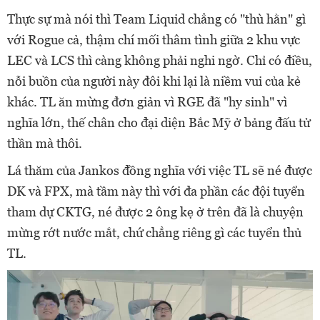
Thực sự mà nói thì Team Liquid chẳng có "thù hằn" gì
với Rogue cả, thậm chí mối thâm tình giữa 2 khu vực
LEC và LCS thì càng không phải nghi ngờ. Chỉ có điều,
nỗi buồn của người này đôi khi lại là niềm vui của kẻ
khác. TL ăn mừng đơn giản vì RGE đã "hy sinh" vì
nghĩa lớn, thế chân cho đại diện Bắc Mỹ ở bảng đấu tử
thần mà thôi.
Lá thăm của Jankos đồng nghĩa với việc TL sẽ né được
DK và FPX, mà tầm này thì với đa phần các đội tuyển
tham dự CKTG, né được 2 ông kẹ ở trên đã là chuyện
mừng rớt nước mắt, chứ chẳng riêng gì các tuyển thủ
TL.