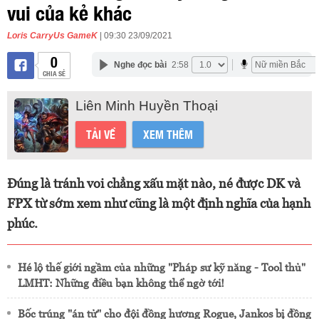
vui của kẻ khác
Loris CarryUs GameK
| 09:30 23/09/2021
0
Nghe đọc bài
2:58
CHIA SẺ
Liên Minh Huyền Thoại
TẢI VỀ
XEM THÊM
Đúng là tránh voi chẳng xấu mặt nào, né được DK và
FPX từ sớm xem như cũng là một định nghĩa của hạnh
phúc.
Hé lộ thế giới ngầm của những "Pháp sư kỹ năng - Tool thủ"
LMHT: Những điều bạn không thể ngờ tới!
Bốc trúng "án tử" cho đội đồng hương Rogue, Jankos bị đồng