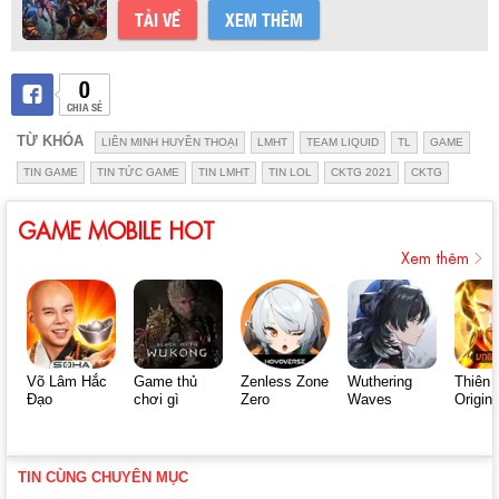
TẢI VỀ
XEM THÊM
0
CHIA SẺ
TỪ KHÓA
LIÊN MINH HUYỀN THOẠI
LMHT
TEAM LIQUID
TL
GAME
TIN GAME
TIN TỨC GAME
TIN LMHT
TIN LOL
CKTG 2021
CKTG
GAME MOBILE HOT
Xem thêm
Võ Lâm Hắc
Game thủ
Zenless Zone
Wuthering
Thiên 
Đạo
chơi gì
Zero
Waves
Origin
TIN CÙNG CHUYÊN MỤC