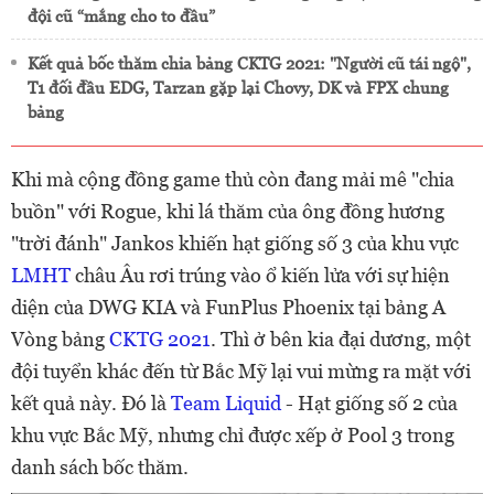
đội cũ “mắng cho to đầu”
Kết quả bốc thăm chia bảng CKTG 2021: "Người cũ tái ngộ",
T1 đối đầu EDG, Tarzan gặp lại Chovy, DK và FPX chung
bảng
Khi mà cộng đồng game thủ còn đang mải mê "chia
buồn" với Rogue, khi lá thăm của ông đồng hương
"trời đánh" Jankos khiến hạt giống số 3 của khu vực
LMHT
châu Âu rơi trúng vào ổ kiến lửa với sự hiện
diện của DWG KIA và FunPlus Phoenix tại bảng A
Vòng bảng
CKTG 2021
. Thì ở bên kia đại dương, một
đội tuyển khác đến từ Bắc Mỹ lại vui mừng ra mặt với
kết quả này. Đó là
Team Liquid
- Hạt giống số 2 của
khu vực Bắc Mỹ, nhưng chỉ được xếp ở Pool 3 trong
danh sách bốc thăm.