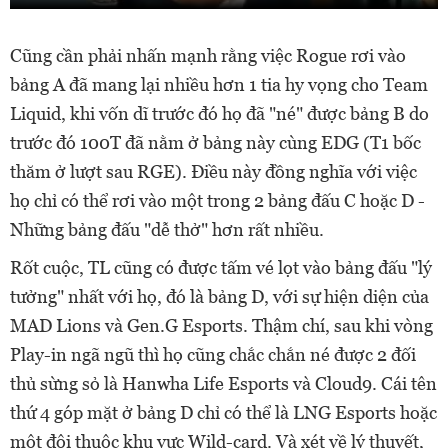
Cũng cần phải nhấn mạnh rằng việc Rogue rơi vào
bảng A đã mang lại nhiều hơn 1 tia hy vọng cho Team
Liquid, khi vốn dĩ trước đó họ đã "né" được bảng B do
trước đó 100T đã nằm ở bảng này cùng EDG (T1 bốc
thăm ở lượt sau RGE). Điều này đồng nghĩa với việc
họ chỉ có thể rơi vào một trong 2 bảng đấu C hoặc D -
Những bảng đấu "dễ thở" hơn rất nhiều.
Rốt cuộc, TL cũng có được tấm vé lọt vào bảng đấu "lý
tưởng" nhất với họ, đó là bảng D, với sự hiện diện của
MAD Lions và Gen.G Esports. Thậm chí, sau khi vòng
Play-in ngã ngũ thì họ cũng chắc chắn né được 2 đối
thủ sừng sỏ là Hanwha Life Esports và Cloud9. Cái tên
thứ 4 góp mặt ở bảng D chỉ có thể là LNG Esports hoặc
một đội thuộc khu vực Wild-card. Và xét về lý thuyết,