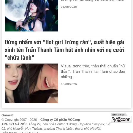
05/08/2026
Đừng nhầm với "Hot girl Trứng rán", xuất hiện gái
xinh tên Trần Thanh Tâm hút ánh nhìn với nụ cười
"chữa lành"
Visual trong trẻo, thần thái chuẩn "nữ
thần", Trần Thanh Tâm làm chao đảo
những ...
05/08/2026
GameK
© Copyright 2007 - 2026 –
Công ty Cổ phần VCCorp
TRỤ SỞ HÀ NỘI:
Tầng 22, Tòa nhà Center Building, Hapulico Complex, Số
01, phố Nguyễn Huy Tưởng, phường Thanh Xuân, thành phố Hà Nội.
Điện thoại: 024 7309 5555.