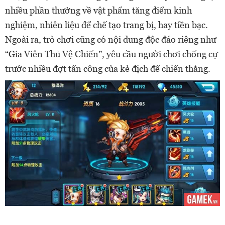
nhiều phần thưởng về vật phẩm tăng điểm kinh
nghiệm, nhiên liệu để chế tạo trang bị, hay tiền bạc.
Ngoài ra, trò chơi cũng có nội dung độc đáo riêng như
“Gia Viên Thủ Vệ Chiến”, yêu cầu người chơi chống cự
trước nhiều đợt tấn công của kẻ địch để chiến thắng.