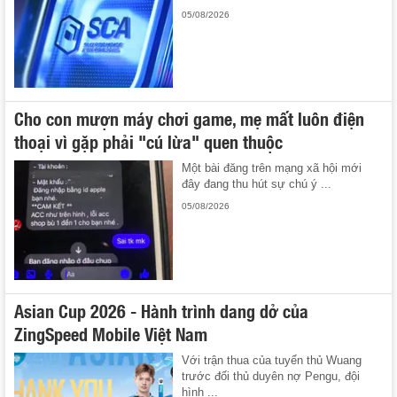
05/08/2026
Cho con mượn máy chơi game, mẹ mất luôn điện
thoại vì gặp phải "cú lừa" quen thuộc
Một bài đăng trên mạng xã hội mới
đây đang thu hút sự chú ý ...
05/08/2026
Asian Cup 2026 - Hành trình dang dở của
ZingSpeed Mobile Việt Nam
Với trận thua của tuyển thủ Wuang
trước đối thủ duyên nợ Pengu, đội
hình ...