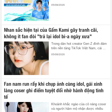
05/08/2026
Nhan sắc hiện tại của Gấm Kami gây tranh cãi,
không ít fan đòi "trả lại idol bi-a ngày xưa"
Trong dàn hot creator Gen Z đình đám
trên nền tảng TikTok Việt Nam, cái ...
05/08/2026
Fan nam run rẩy khi chụp ảnh cùng idol, gái xinh
làng coser ghi điểm tuyệt đối nhờ hành động tinh
tế
Khoảnh khắc ngào của cô nàng coser
và người hâm mộ nhận được nhiều