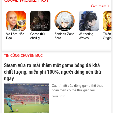
Xem thêm
Võ Lâm Hắc
Game thủ
Zenless Zone
Wuthering
Thiên 
Đạo
chơi gì
Zero
Waves
Origin
TIN CÙNG CHUYÊN MỤC
Steam vừa ra mắt thêm một game bóng đá khá
chất lượng, miễn phí 100%, người dùng nên thử
ngay
Các tín đồ của dòng game thể thao
hoàn toàn có thể thư giãn với ...
06/08/2026