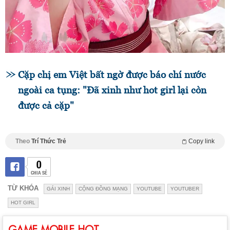
Cặp chị em Việt bất ngờ được báo chí nước
ngoài ca tụng: "Đã xinh như hot girl lại còn
được cả cặp"
Theo
Trí Thức Trẻ
Copy link
0
CHIA SẺ
TỪ KHÓA
GÁI XINH
CỘNG ĐỒNG MẠNG
YOUTUBE
YOUTUBER
HOT GIRL
GAME MOBILE HOT