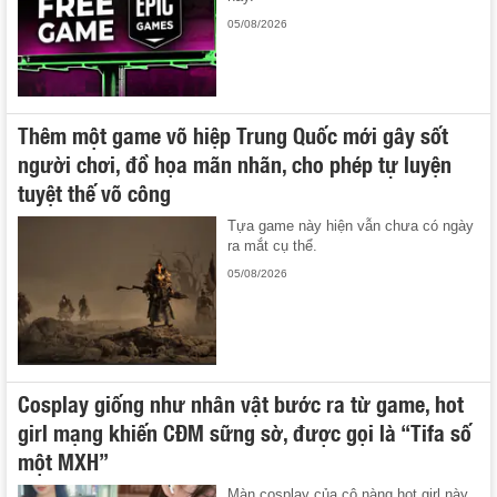
05/08/2026
Thêm một game võ hiệp Trung Quốc mới gây sốt
người chơi, đồ họa mãn nhãn, cho phép tự luyện
tuyệt thế võ công
Tựa game này hiện vẫn chưa có ngày
ra mắt cụ thể.
05/08/2026
Cosplay giống như nhân vật bước ra từ game, hot
girl mạng khiến CĐM sững sờ, được gọi là “Tifa số
một MXH”
Màn cosplay của cô nàng hot girl này