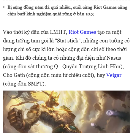
Bị cộng đồng ném đá quá nhiều, cuối cùng Riot Games cũng
chịu buff kinh nghiệm quái rừng ở bản 10.3
Vào thời kỳ đầu của LMHT,
Riot Games
tạo ra một
dạng tướng tạm gọi là "Stat stick", những con tướng có
lượng chỉ số cực kì lớn hoặc cộng dồn chỉ số theo thời
gian. Khi đó chúng ta có những đại diện như Nasus
(cộng dồn sát thương Q - Quyền Trượng Linh Hồn),
Cho'Gath (cộng dồn máu từ chiêu cuối), hay
Veigar
(cộng dồn SMPT).