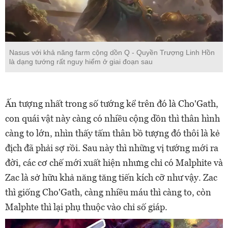
Nasus với khả năng farm cộng dồn Q - Quyền Trượng Linh Hồn
là dạng tướng rất nguy hiểm ở giai đoạn sau
Ấn tượng nhất trong số tướng kể trên đó là Cho'Gath,
con quái vật này càng có nhiều cộng dồn thì thân hình
càng to lớn, nhìn thấy tấm thân bồ tượng đó thôi là kẻ
địch đã phải sợ rồi. Sau này thì những vị tướng mới ra
đời, các cơ chế mới xuất hiện nhưng chỉ có Malphite và
Zac là sở hữu khả năng tăng tiến kích cỡ như vậy. Zac
thì giống Cho'Gath, càng nhiều máu thì càng to, còn
Malphte thì lại phụ thuộc vào chỉ số giáp.