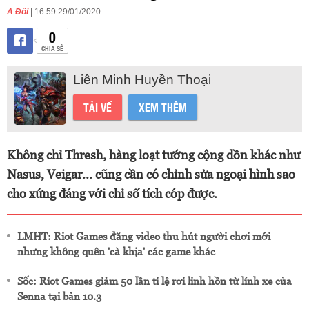
A Đồi
| 16:59 29/01/2020
0
CHIA SẺ
Liên Minh Huyền Thoại
TẢI VỀ
XEM THÊM
Không chỉ Thresh, hàng loạt tướng cộng dồn khác như
Nasus, Veigar... cũng cần có chỉnh sửa ngoại hình sao
cho xứng đáng với chỉ số tích cóp được.
LMHT: Riot Games đăng video thu hút người chơi mới
nhưng không quên 'cà khịa' các game khác
Sốc: Riot Games giảm 50 lần tỉ lệ rơi linh hồn từ lính xe của
Senna tại bản 10.3