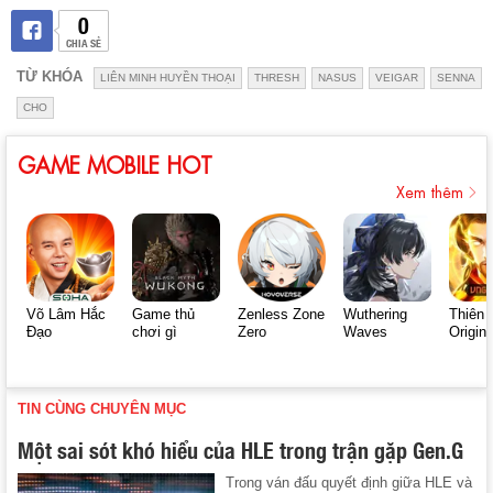
0
CHIA SẺ
TỪ KHÓA
LIÊN MINH HUYỀN THOẠI
THRESH
NASUS
VEIGAR
SENNA
CHO
GAME MOBILE HOT
Xem thêm
Võ Lâm Hắc
Game thủ
Zenless Zone
Wuthering
Thiên 
Đạo
chơi gì
Zero
Waves
Origin
TIN CÙNG CHUYÊN MỤC
Một sai sót khó hiểu của HLE trong trận gặp Gen.G
Trong ván đấu quyết định giữa HLE và