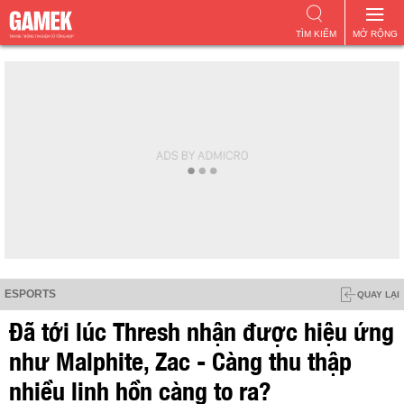
TÌM KIẾM
MỞ RỘNG
ESPORTS
QUAY LẠI
Đã tới lúc Thresh nhận được hiệu ứng
như Malphite, Zac - Càng thu thập
nhiều linh hồn càng to ra?