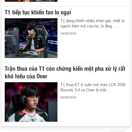
T1 tiếp tục khiến fan lo ngại
T1 đang khiến nhiều khán giả, nhất là
người hâm mộ của họ, lo lắng ...
04/08/2026
Trận thua của T1 còn chứng kiến một pha xử lý rất
khó hiểu của Oner
T1 thua KT ở tuần mở màn LCK 2026
Rounds 3-4 và Oner là một ...
03/08/2026