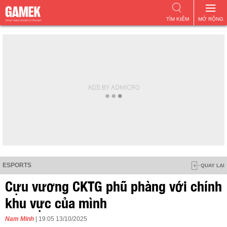
TÌM KIẾM
MỞ RỘNG
ESPORTS
QUAY LẠI
Cựu vương CKTG phũ phàng với chính
khu vực của mình
Nam Minh
| 19:05 13/10/2025