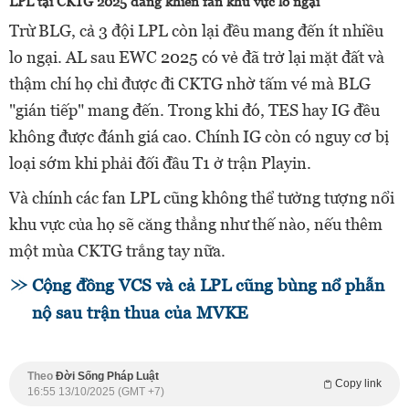
LPL tại CKTG 2025 đang khiến fan khu vực lo ngại
Trừ BLG, cả 3 đội LPL còn lại đều mang đến ít nhiều
lo ngại. AL sau EWC 2025 có vẻ đã trở lại mặt đất và
thậm chí họ chỉ được đi CKTG nhờ tấm vé mà BLG
"gián tiếp" mang đến. Trong khi đó, TES hay IG đều
không được đánh giá cao. Chính IG còn có nguy cơ bị
loại sớm khi phải đối đầu T1 ở trận Playin.
Và chính các fan LPL cũng không thể tưởng tượng nổi
khu vực của họ sẽ căng thẳng như thế nào, nếu thêm
một mùa CKTG trắng tay nữa.
Cộng đồng VCS và cả LPL cũng bùng nổ phẫn
nộ sau trận thua của MVKE
Theo
Đời Sống Pháp Luật
Copy link
16:55 13/10/2025 (GMT +7)