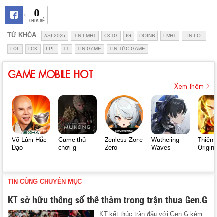
0
CHIA SẺ
TỪ KHÓA
ASI 2025
TIN LMHT
CKTG
IG
DOINB
LMHT
TIN LOL
LOL
LCK
LPL
T1
TIN GAME
TIN TỨC GAME
GAME MOBILE HOT
Xem thêm
Võ Lâm Hắc
Game thủ
Zenless Zone
Wuthering
Thiên 
Đạo
chơi gì
Zero
Waves
Origin
TIN CÙNG CHUYÊN MỤC
KT sở hữu thông số thê thảm trong trận thua Gen.G
KT kết thúc trận đấu với Gen.G kèm