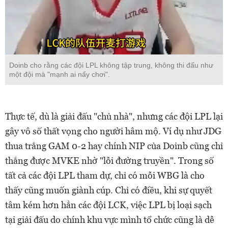
Doinb cho rằng các đội LPL không tập trung, không thi đấu như
một đội mà "mạnh ai nấy chơi".
Thực tế, dù là giải đấu "chủ nhà", nhưng các đội LPL lại
gây vô số thất vọng cho người hâm mộ. Ví dụ như JDG
thua trắng GAM 0-2 hay chính NIP của Doinb cũng chỉ
thắng được MVKE nhờ "lỗi đường truyền". Trong số
tất cả các đội LPL tham dự, chỉ có mỗi WBG là cho
thấy cũng muốn giành cúp. Chỉ có điều, khi sự quyết
tâm kém hơn hẳn các đội LCK, việc LPL bị loại sạch
tại giải đấu do chính khu vực mình tổ chức cũng là dễ