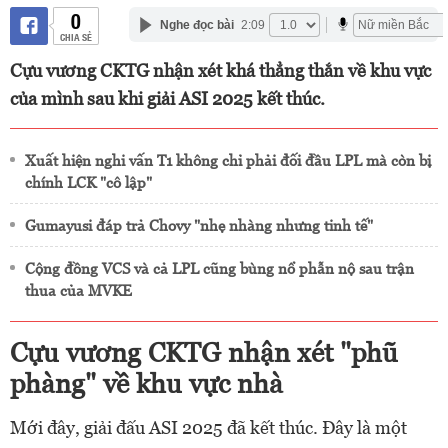
0
Nghe đọc bài
2:09
CHIA SẺ
Cựu vương CKTG nhận xét khá thẳng thắn về khu vực
của mình sau khi giải ASI 2025 kết thúc.
Xuất hiện nghi vấn T1 không chỉ phải đối đầu LPL mà còn bị
chính LCK "cô lập"
Gumayusi đáp trả Chovy "nhẹ nhàng nhưng tinh tế"
Cộng đồng VCS và cả LPL cũng bùng nổ phẫn nộ sau trận
thua của MVKE
Cựu vương CKTG nhận xét "phũ
phàng" về khu vực nhà
Mới đây, giải đấu ASI 2025 đã kết thúc. Đây là một