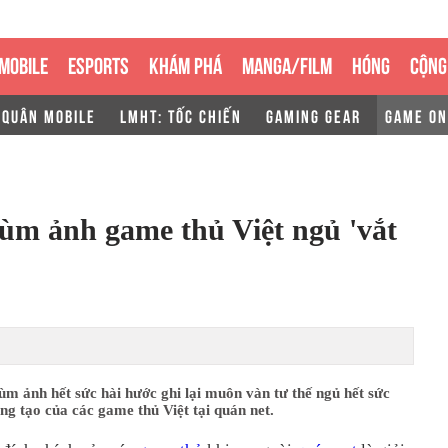
MOBILE
ESPORTS
KHÁM PHÁ
MANGA/FILM
HÓNG
CỘNG
 QUÂN MOBILE
LMHT: TỐC CHIẾN
GAMING GEAR
GAME ON
ùm ảnh game thủ Việt ngủ 'vắt
ùm ảnh hết sức hài hước ghi lại muôn vàn tư thế ngủ hết sức
ng tạo của các game thủ Việt tại quán net.