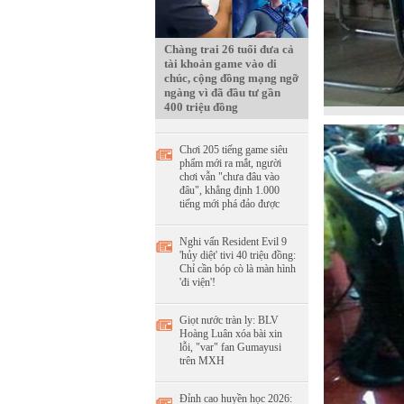
Chàng trai 26 tuổi đưa cả
tài khoản game vào di
chúc, cộng đồng mạng ngỡ
ngàng vì đã đầu tư gần
400 triệu đồng
Chơi 205 tiếng game siêu
phẩm mới ra mắt, người
chơi vẫn "chưa đâu vào
đâu", khẳng định 1.000
tiếng mới phá đảo được
Nghi vấn Resident Evil 9
'hủy diệt' tivi 40 triệu đồng:
Chỉ cần bóp cò là màn hình
'đi viện'!
Giọt nước tràn ly: BLV
Hoàng Luân xóa bài xin
lỗi, "var" fan Gumayusi
trên MXH
Đỉnh cao huyền học 2026: