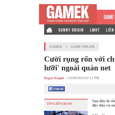
GAME 
GUNNY ORIGIN
LMHT
LIÊN
GAMEK
›
GAME ONLINE
Cười rụng rốn với ch
lưỡi' ngoài quán net
Rogue Knight
|
10/08/2016 02:11 PM
Sau đây là ch
TIN LIÊN QUAN
độc đáo và sá