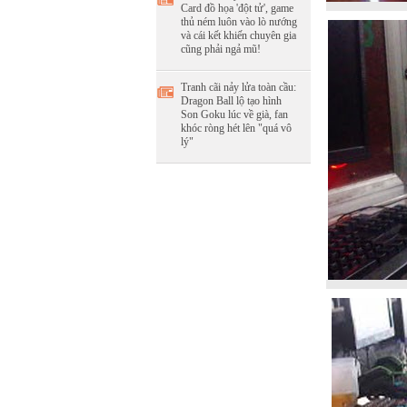
Card đồ họa 'đột tử', game
thủ ném luôn vào lò nướng
và cái kết khiến chuyên gia
cũng phải ngả mũ!
Tranh cãi nảy lửa toàn cầu:
Dragon Ball lộ tạo hình
Son Goku lúc về già, fan
khóc ròng hét lên "quá vô
lý"