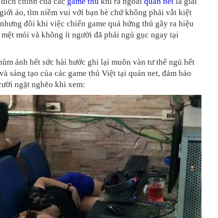
đích chính của các
game thủ
khi ra ngoài
quán net
là giải
ế giới ảo, tìm niềm vui với bạn bè chứ không phải vắt kiệt
 nhưng đôi khi việc chiến game quá hứng thú gây ra hiệu
mệt mỏi và không ít người đã phải ngủ gục ngay tại
hùm ảnh hết sức hài hước ghi lại muôn vàn tư thế ngủ hết
và sáng tạo của các game thủ Việt tại quán net, đảm bảo
cười ngặt nghẽo khi xem: