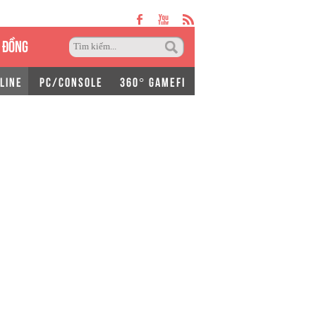
 ĐỒNG
LINE
PC/CONSOLE
360° GAMEFI