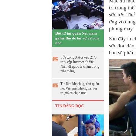
Mặc dù mục 
trí trong th
sức lực. Thế
ứng vô cùng 
phòng máy.
Đột tử tại quán Net, nam
game thủ để lại vợ và con
Sau đây là c
nhỏ
sức độc đáo 
bạn sẽ phải 
Sửa xong AAG vào 21/8,
truy cập Internet từ Việt
Nam đi quốc tế chậm trong
nửa tháng
Tin lầm khách lạ, chủ quán
net Việt mất không server
trị giá cả chục triệu
TIN ĐÁNG ĐỌC