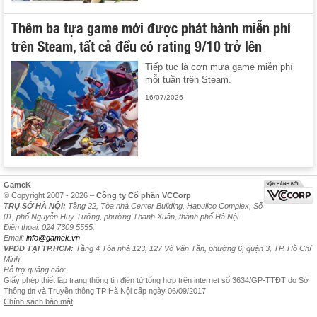
Thêm ba tựa game mới được phát hành miễn phí
trên Steam, tất cả đều có rating 9/10 trở lên
Tiếp tục là cơn mưa game miễn phí
mỗi tuần trên Steam.
16/07/2026
GameK
© Copyright 2007 - 2026 –
Công ty Cổ phần VCCorp
TRỤ SỞ HÀ NỘI:
Tầng 22, Tòa nhà Center Building, Hapulico Complex, Số
01, phố Nguyễn Huy Tưởng, phường Thanh Xuân, thành phố Hà Nội.
Điện thoại: 024 7309 5555.
Email:
info@gamek.vn
VPĐD TẠI TP.HCM:
Tầng 4 Tòa nhà 123, 127 Võ Văn Tần, phường 6, quận 3, TP. Hồ Chí
Minh
Hỗ trợ quảng cáo:
Giấy phép thiết lập trang thông tin điện tử tổng hợp trên internet số 3634/GP-TTĐT do Sở
Thông tin và Truyền thông TP Hà Nội cấp ngày 06/09/2017
Chính sách bảo mật