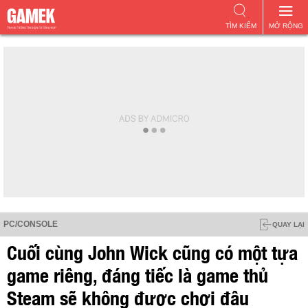
TÌM KIẾM
MỞ RỘNG
PC/CONSOLE
QUAY LẠI
Cuối cùng John Wick cũng có một tựa
game riêng, đáng tiếc là game thủ
Steam sẽ không được chơi đâu