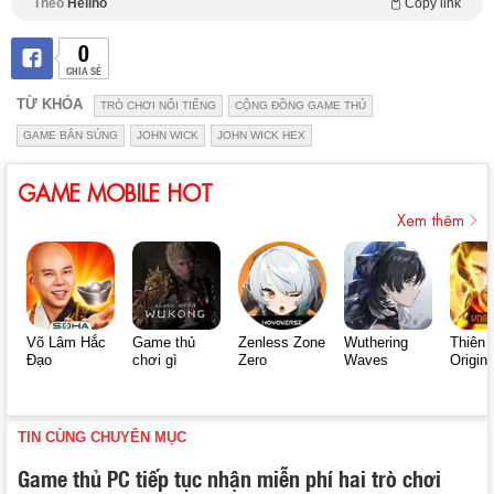
Theo
Helino
Copy link
0
CHIA SẺ
TỪ KHÓA
TRÒ CHƠI NỔI TIẾNG
CỘNG ĐỒNG GAME THỦ
GAME BẮN SÚNG
JOHN WICK
JOHN WICK HEX
GAME MOBILE HOT
Xem thêm
Võ Lâm Hắc
Game thủ
Zenless Zone
Wuthering
Thiên 
Đạo
chơi gì
Zero
Waves
Origin
TIN CÙNG CHUYÊN MỤC
Game thủ PC tiếp tục nhận miễn phí hai trò chơi