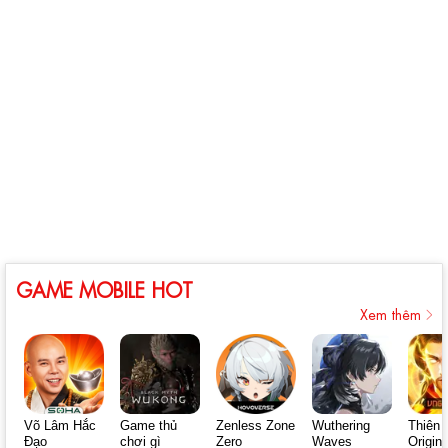
GAME MOBILE HOT
Xem thêm
Võ Lâm Hắc
Game thủ
Zenless Zone
Wuthering
Thiên 
Đạo
chơi gì
Zero
Waves
Origin