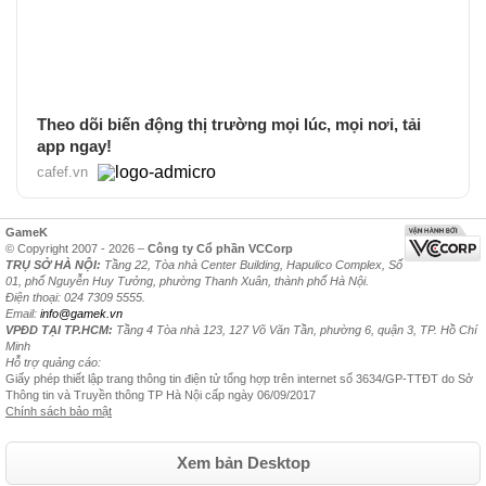
Theo dõi biến động thị trường mọi lúc, mọi nơi, tải
app ngay!
cafef.vn
GameK
© Copyright 2007 - 2026 –
Công ty Cổ phần VCCorp
TRỤ SỞ HÀ NỘI:
Tầng 22, Tòa nhà Center Building, Hapulico Complex, Số
01, phố Nguyễn Huy Tưởng, phường Thanh Xuân, thành phố Hà Nội.
Điện thoại: 024 7309 5555.
Email:
info@gamek.vn
VPĐD TẠI TP.HCM:
Tầng 4 Tòa nhà 123, 127 Võ Văn Tần, phường 6, quận 3, TP. Hồ Chí
Minh
Hỗ trợ quảng cáo:
Giấy phép thiết lập trang thông tin điện tử tổng hợp trên internet số 3634/GP-TTĐT do Sở
Thông tin và Truyền thông TP Hà Nội cấp ngày 06/09/2017
Chính sách bảo mật
Xem bản Desktop