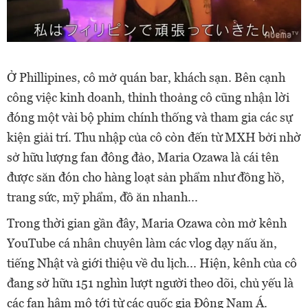
Ở Phillipines, cô mở quán bar, khách sạn. Bên cạnh
công việc kinh doanh, thỉnh thoảng cô cũng nhận lời
đóng một vài bộ phim chính thống và tham gia các sự
kiện giải trí. Thu nhập của cô còn đến từ MXH bởi nhờ
sở hữu lượng fan đông đảo, Maria Ozawa là cái tên
được săn đón cho hàng loạt sản phẩm như đồng hồ,
trang sức, mỹ phẩm, đồ ăn nhanh...
Trong thời gian gần đây, Maria Ozawa còn mở kênh
YouTube cá nhân chuyên làm các vlog dạy nấu ăn,
tiếng Nhật và giới thiệu về du lịch... Hiện, kênh của cô
đang sở hữu 151 nghìn lượt người theo dõi, chủ yếu là
các fan hâm mộ tới từ các quốc gia Đông Nam Á.