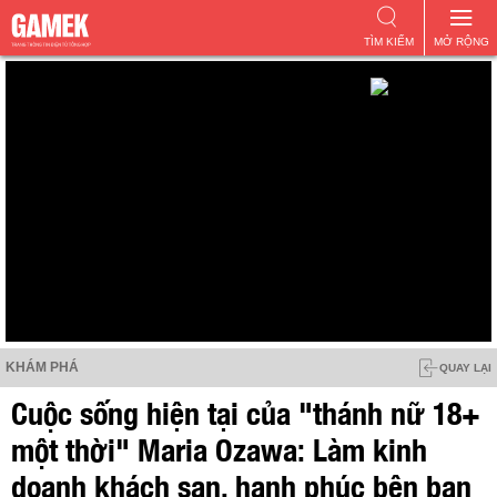
TÌM KIẾM
MỞ RỘNG
KHÁM PHÁ
QUAY LẠI
Cuộc sống hiện tại của "thánh nữ 18+
một thời" Maria Ozawa: Làm kinh
doanh khách sạn, hạnh phúc bên bạn