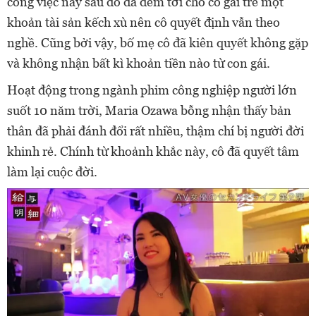
công việc này sau đó đã đem tới cho cô gái trẻ một
khoản tài sản kếch xù nên cô quyết định vẫn theo
nghề. Cũng bởi vậy, bố mẹ cô đã kiên quyết không gặp
và không nhận bất kì khoản tiền nào từ con gái.
Hoạt động trong ngành phim công nghiệp người lớn
suốt 10 năm trời, Maria Ozawa bỗng nhận thấy bản
thân đã phải đánh đổi rất nhiều, thậm chí bị người đời
khinh rẻ. Chính từ khoảnh khắc này, cô đã quyết tâm
làm lại cuộc đời.