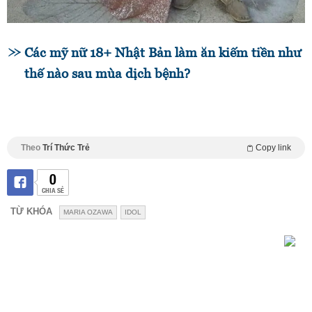
Các mỹ nữ 18+ Nhật Bản làm ăn kiếm tiền như
thế nào sau mùa dịch bệnh?
Theo
Trí Thức Trẻ
Copy link
0
CHIA SẺ
TỪ KHÓA
MARIA OZAWA
IDOL