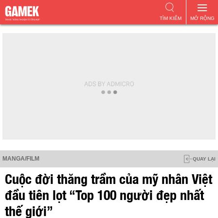
TÌM KIẾM
MỞ RỘNG
MANGA/FILM
QUAY LẠI
Cuộc đời thăng trầm của mỹ nhân Việt
đầu tiên lọt “Top 100 người đẹp nhất
thế giới”