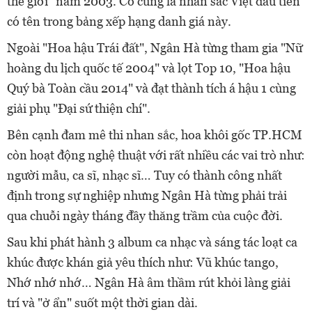
thế giới" năm 2003. Cô cũng là nhan sắc Việt đầu tiên
có tên trong bảng xếp hạng danh giá này.
Ngoài "Hoa hậu Trái đất", Ngân Hà từng tham gia "Nữ
hoàng du lịch quốc tế 2004" và lọt Top 10, "Hoa hậu
Quý bà Toàn cầu 2014" và đạt thành tích á hậu 1 cùng
giải phụ "Đại sứ thiện chí".
Bên cạnh đam mê thi nhan sắc, hoa khôi gốc TP.HCM
còn hoạt động nghệ thuật với rất nhiều các vai trò như:
người mẫu, ca sĩ, nhạc sĩ… Tuy có thành công nhất
định trong sự nghiệp nhưng Ngân Hà từng phải trải
qua chuỗi ngày tháng đầy thăng trầm của cuộc đời.
Sau khi phát hành 3 album ca nhạc và sáng tác loạt ca
khúc được khán giả yêu thích như: Vũ khúc tango,
Nhớ nhớ nhớ… Ngân Hà âm thầm rút khỏi làng giải
trí và "ở ẩn" suốt một thời gian dài.