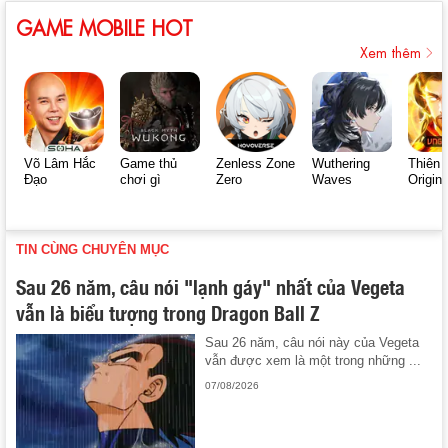
GAME MOBILE HOT
Xem thêm
Võ Lâm Hắc
Game thủ
Zenless Zone
Wuthering
Thiên 
Đạo
chơi gì
Zero
Waves
Origin
TIN CÙNG CHUYÊN MỤC
Sau 26 năm, câu nói "lạnh gáy" nhất của Vegeta
vẫn là biểu tượng trong Dragon Ball Z
Sau 26 năm, câu nói này của Vegeta
vẫn được xem là một trong những ...
07/08/2026