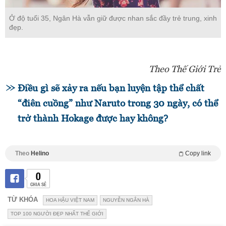
Ở độ tuổi 35, Ngân Hà vẫn giữ được nhan sắc đầy trẻ trung, xinh
đẹp.
Theo Thế Giới Trẻ
Điều gì sẽ xảy ra nếu bạn luyện tập thể chất
“điên cuồng” như Naruto trong 30 ngày, có thể
trở thành Hokage được hay không?
Theo
Helino
Copy link
0
CHIA SẺ
TỪ KHÓA
HOA HẬU VIỆT NAM
NGUYỄN NGÂN HÀ
TOP 100 NGƯỜI ĐẸP NHẤT THẾ GIỚI