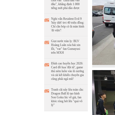
chơi vẫn "chưa đâu vào
đâu", khẳng định 1.000
tiếng mới phá đảo được
Nghi vấn Resident Evil 9
'hủy diệt' tivi 40 triệu đồng:
Chỉ cần bóp cò là màn hình
'đi viện'!
Giọt nước tràn ly: BLV
Hoàng Luân xóa bài xin
lỗi, "var" fan Gumayusi
trên MXH
Đỉnh cao huyền học 2026:
Card đồ họa 'đột tử', game
thủ ném luôn vào lò nướng
và cái kết khiến chuyên gia
cũng phải ngả mũ!
Tranh cãi nảy lửa toàn cầu:
Dragon Ball lộ tạo hình
Son Goku lúc về già, fan
khóc ròng hét lên "quá vô
lý"