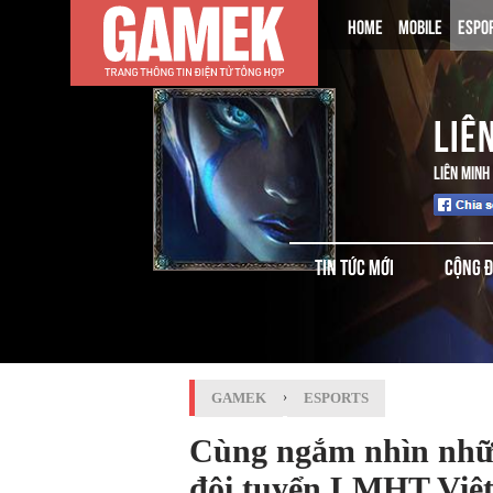
HOME
MOBILE
ESPO
LIÊ
LIÊN MINH
TIN TỨC MỚI
CỘNG 
GAMEK
›
ESPORTS
Cùng ngắm nhìn nhữn
đội tuyển LMHT Việt