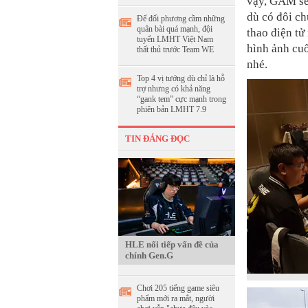
vậy, GAM sẽ
dù có đôi ch
Để đối phương cầm những
quân bài quá mạnh, đội
thao điện tử
tuyển LMHT Việt Nam
hình ảnh cu
thất thủ trước Team WE
nhé.
Top 4 vị tướng dù chỉ là hỗ
trợ nhưng có khả năng
“gank tem” cực mạnh trong
phiên bản LMHT 7.9
TIN ĐÁNG ĐỌC
HLE nối tiếp vấn đề của
chính Gen.G
Chơi 205 tiếng game siêu
phẩm mới ra mắt, người