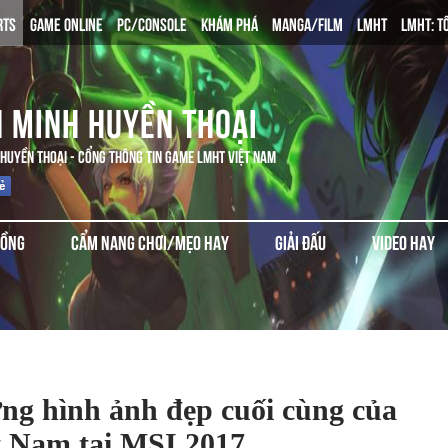
RTS
GAME ONLINE
PC/CONSOLE
KHÁM PHÁ
MANGA/FILM
LMHT
LMHT: T
N MINH HUYỀN THOẠI
 HUYỀN THOẠI - CỔNG THÔNG TIN GAME LMHT VIỆT NAM
ĐỒNG
CẨM NANG CHƠI/MẸO HAY
GIẢI ĐẤU
VIDEO HAY
g hình ảnh đẹp cuối cùng của
 Nam tại MSI 2017