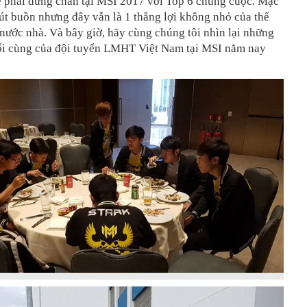
 phải dừng chân tại MSI 2017 với Top 6 chung cuộc. Mặc
út buồn nhưng đây vẫn là 1 thắng lợi không nhỏ của thể
 nước nhà. Và bây giờ, hãy cùng chúng tôi nhìn lại những
ối cùng của đội tuyển LMHT Việt Nam tại MSI năm nay