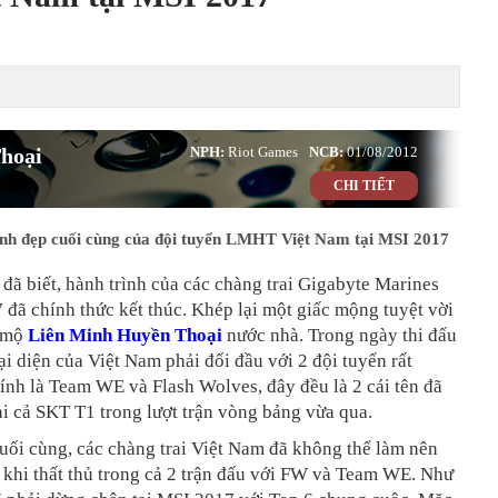
hoại
NPH:
Riot Games
NCB:
01/08/2012
CHI TIẾT
nh đẹp cuối cùng của đội tuyển LMHT Việt Nam tại MSI 2017
đã biết, hành trình của các chàng trai Gigabyte Marines
 đã chính thức kết thúc. Khép lại một giấc mộng tuyệt vời
m mộ
Liên Minh Huyền Thoại
nước nhà. Trong ngày thi đấu
ại diện của Việt Nam phải đối đầu với 2 đội tuyển rất
nh là Team WE và Flash Wolves, đây đều là 2 cái tên đã
i cả SKT T1 trong lượt trận vòng bảng vừa qua.
uối cùng, các chàng trai Việt Nam đã không thể làm nên
 khi thất thủ trong cả 2 trận đấu với FW và Team WE. Như