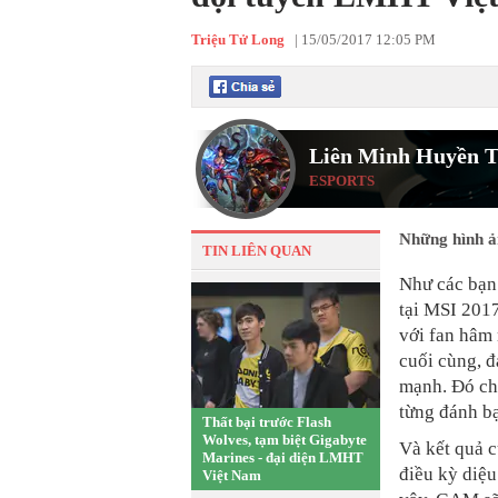
Triệu Tử Long
|
15/05/2017 12:05 PM
Liên Minh Huyền T
ESPORTS
Những hình ả
TIN LIÊN QUAN
Như các bạn 
tại MSI 2017
với fan hâ
cuối cùng, đ
mạnh. Đó chí
từng đánh bạ
Thất bại trước Flash
Wolves, tạm biệt Gigabyte
Và kết quả c
Marines - đại diện LMHT
điều kỳ diệu
Việt Nam