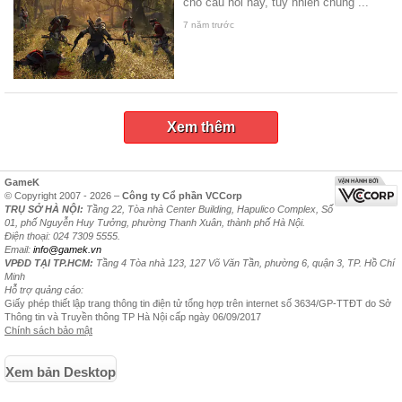
cho câu hỏi này, tuy nhiên chúng ...
7 năm trước
Xem thêm
GameK
© Copyright 2007 - 2026 –
Công ty Cổ phần VCCorp
TRỤ SỞ HÀ NỘI:
Tầng 22, Tòa nhà Center Building, Hapulico Complex, Số
01, phố Nguyễn Huy Tưởng, phường Thanh Xuân, thành phố Hà Nội.
Điện thoại: 024 7309 5555.
Email:
info@gamek.vn
VPĐD TẠI TP.HCM:
Tầng 4 Tòa nhà 123, 127 Võ Văn Tần, phường 6, quận 3, TP. Hồ Chí
Minh
Hỗ trợ quảng cáo:
Giấy phép thiết lập trang thông tin điện tử tổng hợp trên internet số 3634/GP-TTĐT do Sở
Thông tin và Truyền thông TP Hà Nội cấp ngày 06/09/2017
Chính sách bảo mật
Xem bản Desktop