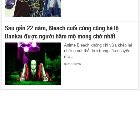
Sau gần 22 năm, Bleach cuối cùng cũng hé lộ
Bankai được người hâm mộ mong chờ nhất
Anime Bleach không chỉ vừa khép lại
những nút thắt lớn trong câu chuyện
mà ...
04/08/2026
Boruto hé lộ người dùng Tiên Nhân Thuật mới
mạnh hơn cả Jiraiya, sở hữu năng lực nhìn thấy
tương lai
Nhân vật này không chỉ kế thừa sức
mạnh của Jiraiya mà còn sở hữu ...
04/08/2026