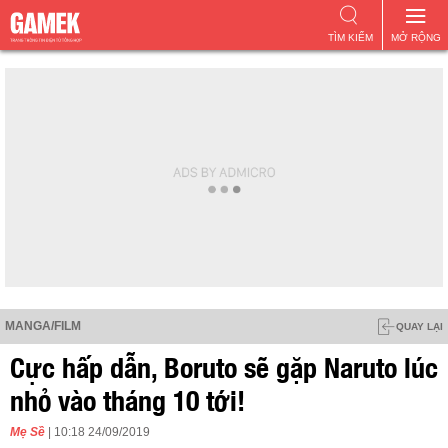
TÌM KIẾM
MỞ RỘNG
MANGA/FILM
QUAY LẠI
Cực hấp dẫn, Boruto sẽ gặp Naruto lúc
nhỏ vào tháng 10 tới!
Mẹ Sề
| 10:18 24/09/2019