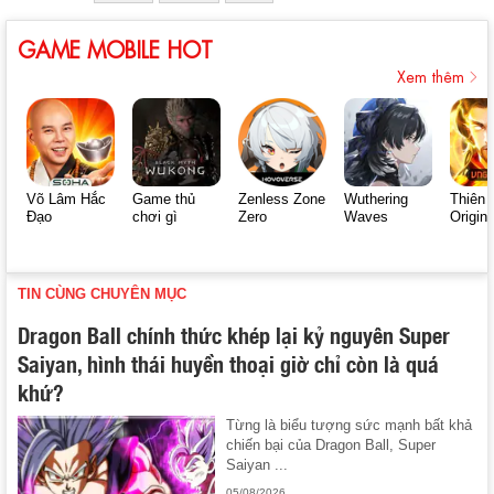
GAME MOBILE HOT
Xem thêm
Võ Lâm Hắc
Game thủ
Zenless Zone
Wuthering
Thiên 
Đạo
chơi gì
Zero
Waves
Origin
TIN CÙNG CHUYÊN MỤC
Dragon Ball chính thức khép lại kỷ nguyên Super
Saiyan, hình thái huyền thoại giờ chỉ còn là quá
khứ?
Từng là biểu tượng sức mạnh bất khả
chiến bại của Dragon Ball, Super
Saiyan ...
05/08/2026