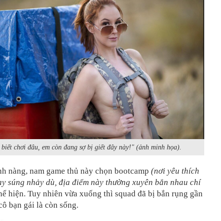
biết chơi đâu, em còn đang sợ bị giết đây này!" (ảnh minh họa).
ánh nàng, nam game thủ này chọn bootcamp
(nơi yêu thích
ay súng nhảy dù, địa điểm này thường xuyên bắn nhau chí
hể hiện. Tuy nhiên vừa xuống thì squad đã bị bắn rụng gần
 cô bạn gái là còn sống.