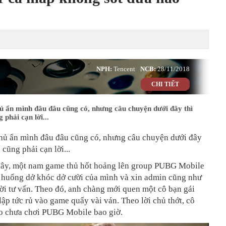
NPH:
Tencent
NCB:
28/11/2018
CHI TIẾT
ủ ẩn mình đâu đâu cũng có, nhưng câu chuyện dưới đây thì
 phải cạn lời...
hủ ẩn mình đâu đâu cũng có, nhưng câu chuyện dưới đây
 cũng phải cạn lời...
đây, một nam game thủ hốt hoảng lên group PUBG Mobile
h huống dở khóc dở cười của mình và xin admin cũng như
ời tư vấn. Theo đó, anh chàng mới quen một cô bạn gái
lập tức rủ vào game quẩy vài ván. Theo lời chủ thớt, cô
o chưa chơi PUBG Mobile bao giờ.