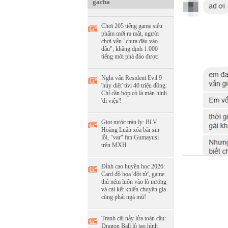
gacha
Chơi 205 tiếng game siêu
phẩm mới ra mắt, người
chơi vẫn "chưa đâu vào
đâu", khẳng định 1.000
tiếng mới phá đảo được
Nghi vấn Resident Evil 9
'hủy diệt' tivi 40 triệu đồng:
Chỉ cần bóp cò là màn hình
'đi viện'!
Giọt nước tràn ly: BLV
Hoàng Luân xóa bài xin
lỗi, "var" fan Gumayusi
trên MXH
Đỉnh cao huyền học 2026:
Card đồ họa 'đột tử', game
thủ ném luôn vào lò nướng
và cái kết khiến chuyên gia
cũng phải ngả mũ!
Tranh cãi nảy lửa toàn cầu:
Dragon Ball lộ tạo hình