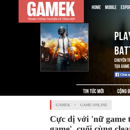
HOME
MOBILE
ESPO
PLA
BAT
CHUYÊN T
TỰA GAME 
TIN TỨC MỚI
CỘNG 
GAMEK
›
GAME ONLINE
Cực dị với 'nữ game 
game', cuối cùng cle