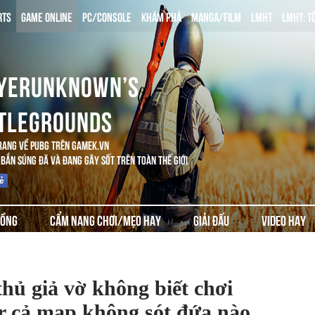
RTS
GAME ONLINE
PC/CONSOLE
KHÁM PHÁ
MANGA/FILM
LMHT
LMHT: T
YERUNKNOWN’S
TLEGROUNDS
RANG VỀ PUBG TRÊN GAMEK.VN
BẮN SÚNG ĐÃ VÀ ĐANG GÂY SỐT TRÊN TOÀN THẾ GIỚI
ĐỒNG
CẨM NANG CHƠI/MẸO HAY
GIẢI ĐẤU
VIDEO HAY
thủ giả vờ không biết chơi
ar cả map không sót đứa nào