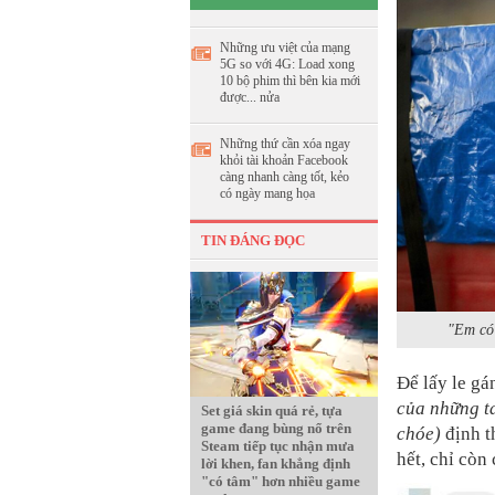
Những ưu việt của mạng
5G so với 4G: Load xong
10 bộ phim thì bên kia mới
được... nửa
Những thứ cần xóa ngay
khỏi tài khoản Facebook
càng nhanh càng tốt, kẻo
có ngày mang họa
TIN ĐÁNG ĐỌC
"Em có 
Để lấy le g
của những t
Set giá skin quá rẻ, tựa
game đang bùng nổ trên
chóe)
định t
Steam tiếp tục nhận mưa
hết, chỉ còn
lời khen, fan khẳng định
"có tâm" hơn nhiều game