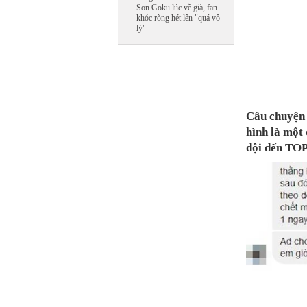
Son Goku lúc về già, fan
khóc ròng hét lên "quá vô
lý"
Câu chuyện 
hình là một
đội đến TOP