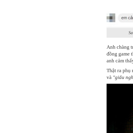
Sa
Anh chàng tr
đồng game t
anh cảm thấy
Thật ra phụ 
và
"giấu ng