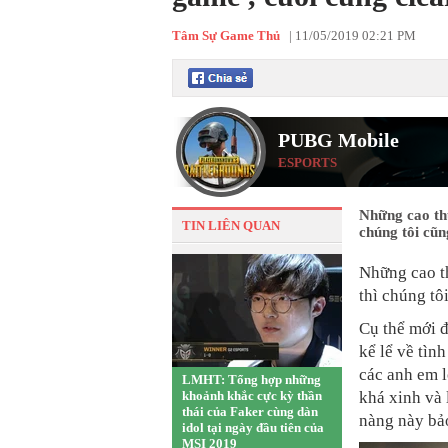
Tâm Sự Game Thủ
|
11/05/2019 02:21 PM
PUBG Mobile
ESPORTS
Những cao th
TIN LIÊN QUAN
chúng tôi cũng
Những cao t
thì chúng tôi
Cụ thể mới 
kể lể về tìn
các anh em l
LMHT: Tổng hợp những
khoảnh khắc cực kỳ thần
khá xinh và 
thái của Faker cùng dàn
nàng này bả
idol tại ngày đầu tiên của
MSI 2019