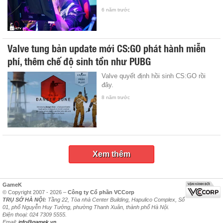
6 năm trước
Valve tung bản update mới CS:GO phát hành miễn
phí, thêm chế độ sinh tồn như PUBG
Valve quyết định hồi sinh CS:GO rồi
đây.
8 năm trước
Xem thêm
GameK
© Copyright 2007 - 2026 –
Công ty Cổ phần VCCorp
TRỤ SỞ HÀ NỘI:
Tầng 22, Tòa nhà Center Building, Hapulico Complex, Số
01, phố Nguyễn Huy Tưởng, phường Thanh Xuân, thành phố Hà Nội.
Điện thoại: 024 7309 5555.
Email:
info@gamek.vn