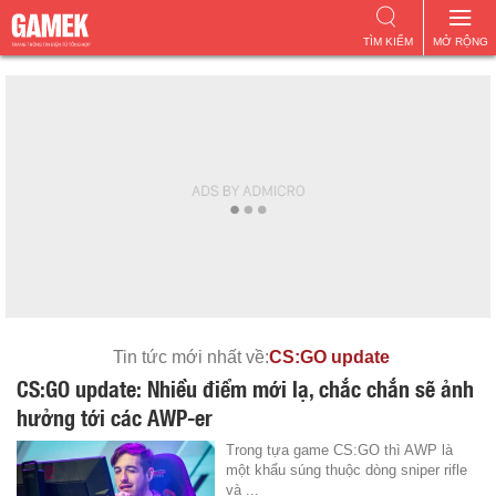
TÌM KIẾM
MỞ RỘNG
Tin tức mới nhất về:
CS:GO update
CS:GO update: Nhiều điểm mới lạ, chắc chắn sẽ ảnh
hưởng tới các AWP-er
Trong tựa game CS:GO thì AWP là
một khẩu súng thuộc dòng sniper rifle
và ...