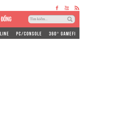
 ĐỒNG
LINE
PC/CONSOLE
360° GAMEFI