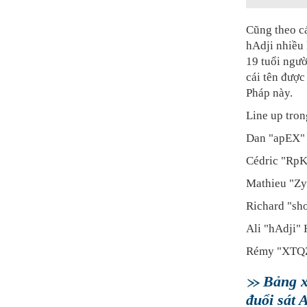
Cũng theo cá
hAdji nhiều 
19 tuổi ngư
cái tên được
Pháp này.
Line up tron
Dan "apEX" 
Cédric "Rp
Mathieu "Z
Richard "sh
Ali "hAdji"
Rémy "XTQZ
Bảng x
đuổi sát A