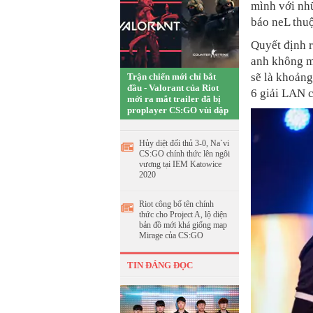
mình với nhữ
báo neL thuộ
Quyết định r
anh không mu
sẽ là khoảng
Trận chiến mới chỉ bắt
đầu - Valorant của Riot
6 giải LAN c
mới ra mắt trailer đã bị
proplayer CS:GO vùi dập
Hủy diệt đối thủ 3-0, Na`vi
CS:GO chính thức lên ngôi
vương tại IEM Katowice
2020
Riot công bố tên chính
thức cho Project A, lộ diện
bản đồ mới khá giống map
Mirage của CS:GO
TIN ĐÁNG ĐỌC