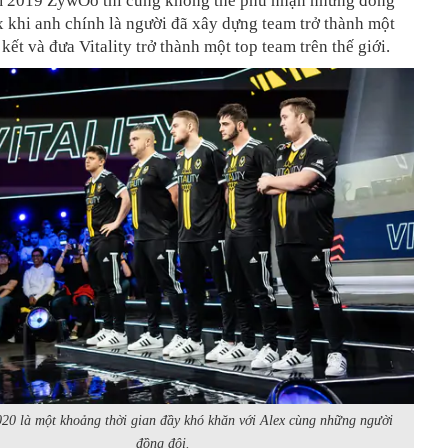
m 2019 ZywOo thì cũng không thể phủ nhận những đóng
 khi anh chính là người đã xây dựng team trở thành một
kết và đưa Vitality trở thành một top team trên thế giới.
0 là một khoảng thời gian đầy khó khăn với Alex cùng những người
đồng đội.