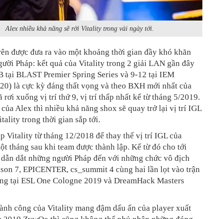
Alex nhiều khả năng sẽ rời Vitality trong vài ngày tới.
rên được đưa ra vào một khoảng thời gian đầy khó khăn
ười Pháp: kết quả của Vitality trong 2 giải LAN gần đây
B tại BLAST Premier Spring Series và 9-12 tại IEM
20) là cực kỳ đáng thất vọng và theo BXH mới nhất của
ã rơi xuống vị trí thứ 9, vị trí thấp nhất kể từ tháng 5/2019.
i của Alex thì nhiều khả năng shox sẽ quay trở lại vị trí IGL
tality trong thời gian sắp tới.
p Vitality từ tháng 12/2018 để thay thế vị trí IGL của
t tháng sau khi team được thành lập. Kể từ đó cho tới
ã dẫn dắt những người Pháp đến với những chức vô địch
son 7, EPICENTER, cs_summit 4 cùng hai lần lọt vào trận
ổng tại ESL One Cologne 2019 và DreamHack Masters
ành công của Vitality mang đậm dấu ấn của player xuất