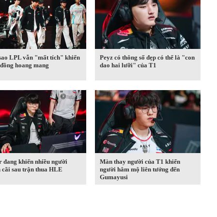
sao LPL vẫn "mất tích" khiến
Peyz có thông số đẹp có thể là "con
 đồng hoang mang
dao hai lưỡi" của T1
r đang khiến nhiều người
Màn thay người của T1 khiến
 cãi sau trận thua HLE
người hâm mộ liên tưởng đến
Gumayusi