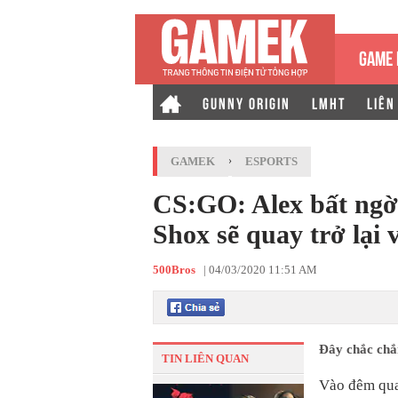
GAME 
GUNNY ORIGIN
LMHT
LIÊN
GAMEK
›
ESPORTS
CS:GO: Alex bất ngờ 
Shox sẽ quay trở lại 
500Bros
|
04/03/2020 11:51 AM
Đây chắc chắn
TIN LIÊN QUAN
Vào đêm qua