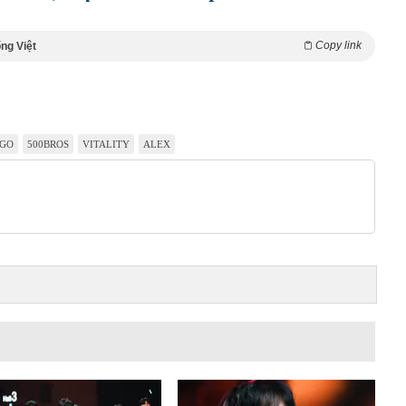
Copy link
ng Việt
:GO
500BROS
VITALITY
ALEX