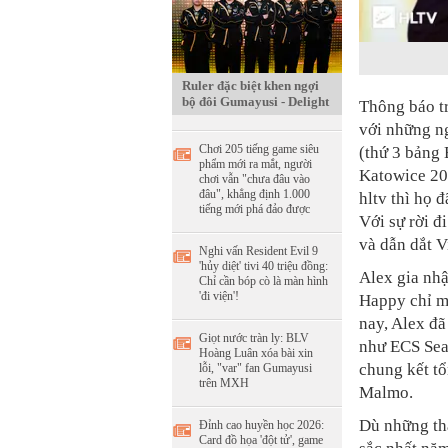
Ruler đặc biệt khen ngợi
bộ đôi Gumayusi - Delight
Thông báo t
với những ng
Chơi 205 tiếng game siêu
(thứ 3 bảng 
phẩm mới ra mắt, người
Katowice 20
chơi vẫn "chưa đâu vào
đâu", khẳng định 1.000
hltv thì họ đ
tiếng mới phá đảo được
Với sự rời đ
và dẫn dắt Vi
Nghi vấn Resident Evil 9
'hủy diệt' tivi 40 triệu đồng:
Alex gia nhậ
Chỉ cần bóp cò là màn hình
'đi viện'!
Happy chỉ mộ
nay, Alex đ
Giọt nước tràn ly: BLV
như ECS Sea
Hoàng Luân xóa bài xin
chung kết t
lỗi, "var" fan Gumayusi
trên MXH
Malmo.
Dù những th
Đỉnh cao huyền học 2026:
Card đồ họa 'đột tử', game