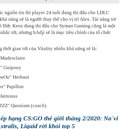
c nguồn tin thì player 24 tuổi đang thi đấu cho LDLC
khả năng sẽ là người thay thế cho vị trí Alex. Tài năng trẻ
ời Đức Keoz đang thi đấu cho Syman Gaming cũng là một
 nhắc tới, nhưng hAdji sẽ là mục tiêu chính của tổ chức
g thời gian tới của Vitality nhiều khả năng sẽ là:
Madesclaire
K" Guipouy
ywOo" Herbaut
ox" Papillon
 Haïnouss
ZZ" Quoniam (coach)
ếp hạng CS:GO thế giới tháng 2/2020: Na`vi
stralis, Liquid rời khỏi top 5