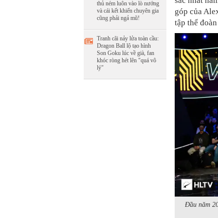
sắc nhất nă
thủ ném luôn vào lò nướng
góp của Alex
và cái kết khiến chuyên gia
cũng phải ngả mũ!
tập thể đoàn 
Tranh cãi nảy lửa toàn cầu:
Dragon Ball lộ tạo hình
Son Goku lúc về già, fan
khóc ròng hét lên "quá vô
lý"
Đầu năm 202