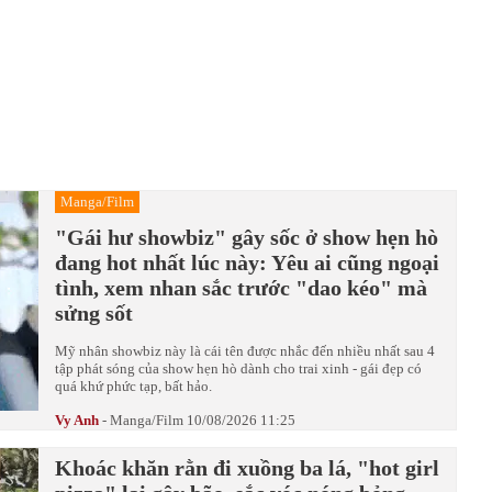
Manga/Film
"Gái hư showbiz" gây sốc ở show hẹn hò
đang hot nhất lúc này: Yêu ai cũng ngoại
tình, xem nhan sắc trước "dao kéo" mà
sửng sốt
Mỹ nhân showbiz này là cái tên được nhắc đến nhiều nhất sau 4
tập phát sóng của show hẹn hò dành cho trai xinh - gái đẹp có
quá khứ phức tạp, bất hảo.
Vy Anh
-
Manga/Film
10/08/2026 11:25
Khoác khăn rằn đi xuồng ba lá, "hot girl