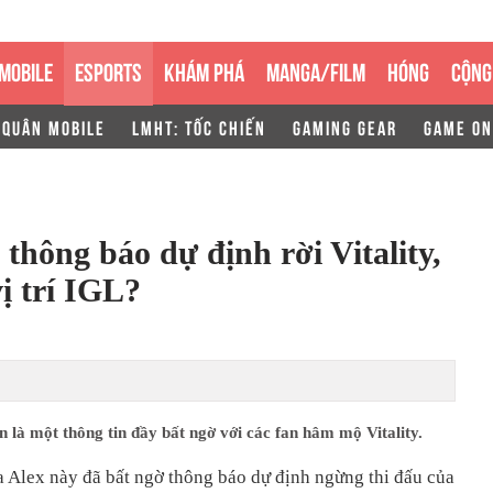
MOBILE
ESPORTS
KHÁM PHÁ
MANGA/FILM
HÓNG
CỘNG
 QUÂN MOBILE
LMHT: TỐC CHIẾN
GAMING GEAR
GAME ON
thông báo dự định rời Vitality,
vị trí IGL?
 là một thông tin đầy bất ngờ với các fan hâm mộ Vitality.
 Alex này đã bất ngờ thông báo dự định ngừng thi đấu của