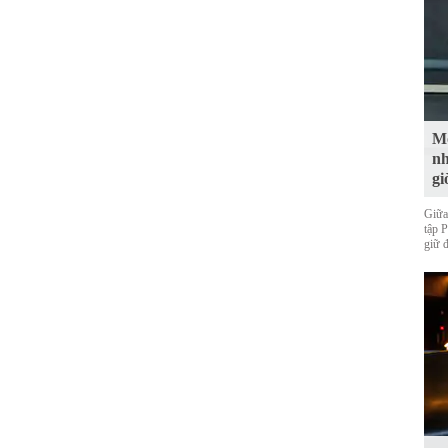
Mộ
nh
gi
Giữa
tập 
giữ 