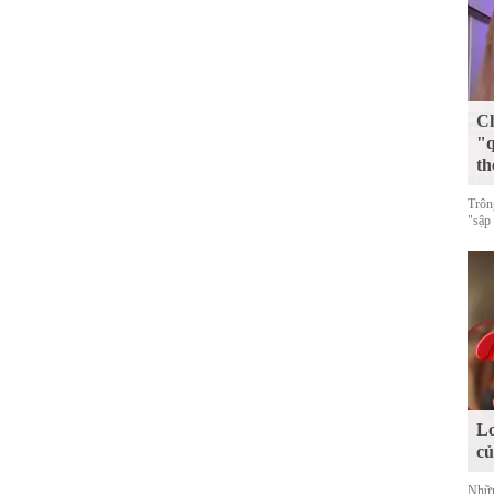
Ch
"q
th
Trôn
"sập
Lo
c
Nhữn