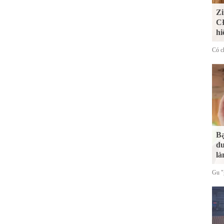
Zi
CĐ
hi
Có ch
Bạ
du
là
Gu "g