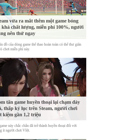
eam vừa ra mắt thêm một game bóng
 khá chất lượng, miễn phí 100%, người
ng nên thử ngay
tín đồ của dòng game thể thao hoàn toàn có thể thư giãn
rò chơi miễn phí này.
m tấn game huyền thoại lại chạm đáy
á, thấp kỷ lục trên Steam, người chơi
ết kiệm gần 1,2 triệu
game này chắc chắn đã trở thành huyền thoại đối với
 ít người chơi VIệt.