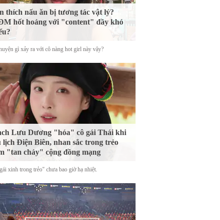
n thích nấu ăn bị tương tác vật lý?
M hốt hoảng với "content" đầy khó
ểu?
uyện gì xảy ra với cô nàng hot girl này vậy?
ch Lưu Dương "hóa" cô gái Thái khi
 lịch Điện Biên, nhan sắc trong trẻo
m "tan chảy" cộng đồng mạng
ái xinh trong trẻo" chưa bao giờ hạ nhiệt.