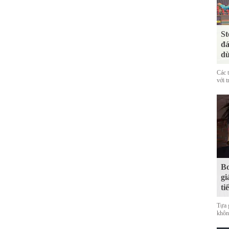
St
đá
dù
Các 
với t
Bo
gi
ti
Tựa 
không