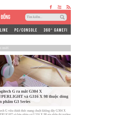
 ĐỒNG
LINE
PC/CONSOLE
360° GAMEFI
n mới
gitech G ra mắt G304 X
UPERLIGHT và G316 X 98 thuộc dòng
n phẩm G3 Series
tech G vừa chính thức mang chuột không dây G304 X
RLIGHT và bàn phím cơ G316 X 98 gia nhập thị trường