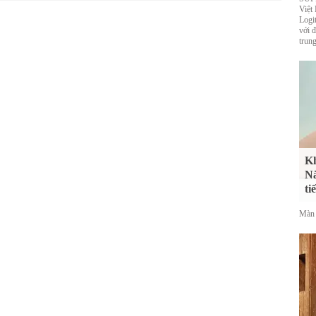
Việt
Logi
với 
trung
Kh
Nắ
ti
Màn 