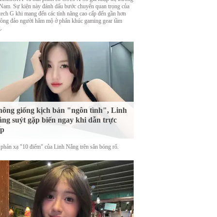
 Nam. Sự kiện này đánh dấu bước chuyển quan trọng của
tech G khi mang đến các tính năng cao cấp đến gần hơn
đông đảo người hâm mộ ở phân khúc gaming gear tầm
.
ông giống kịch bản "ngôn tình", Linh
ng suýt gặp biến ngay khi dẫn trực
ếp
phản xạ "10 điểm" của Linh Nắng trên sân bóng rổ.