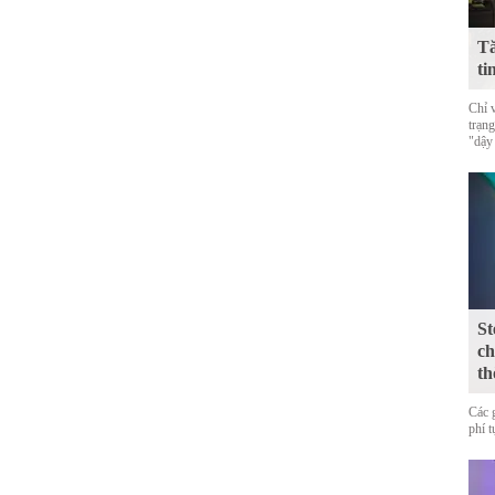
Tă
ti
Chỉ 
trạn
"dậy
St
ch
th
Các 
phí 