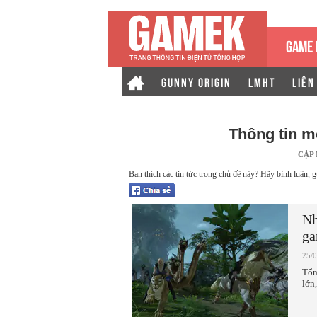
GAME 
GUNNY ORIGIN
LMHT
LIÊN
Thông tin m
CẬP
Bạn thích các tin tức trong chủ đề này? Hãy bình luận, g
Nh
ga
25/
Tổn
lớn