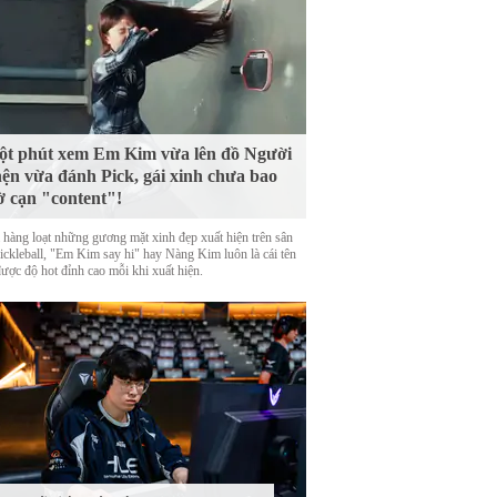
t phút xem Em Kim vừa lên đồ Người
ện vừa đánh Pick, gái xinh chưa bao
ờ cạn "content"!
 hàng loạt những gương mặt xinh đẹp xuất hiện trên sân
Pickleball, "Em Kim say hi" hay Nàng Kim luôn là cái tên
được độ hot đỉnh cao mỗi khi xuất hiện.