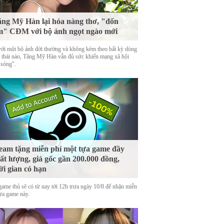
ng Mỹ Hàn lại hóa nàng thơ, "đốn
m" CĐM với bộ ảnh ngọt ngào mới
với một bộ ảnh đời thường và không kèm theo bất kỳ dòng
g thái nào, Tăng Mỹ Hàn vẫn đủ sức khiến mạng xã hội
 sóng".
eam tặng miễn phí một tựa game đầy
ất lượng, giá gốc gần 200.000 đồng,
ời gian có hạn
game thủ sẽ có từ nay tới 12h trưa ngày 10/8 để nhận miễn
tựa game này.