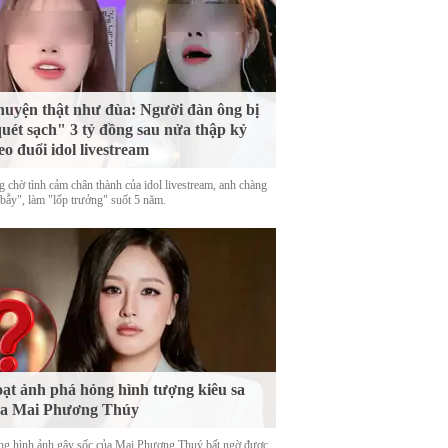
uyện thật như đùa: Người đàn ông bị
uét sạch" 3 tỷ đồng sau nửa thập kỷ
eo đuổi idol livestream
g chờ tình cảm chân thành của idol livestream, anh chàng
 bẫy", làm "lốp trưởng" suốt 5 năm.
ạt ảnh phá hỏng hình tượng kiêu sa
ủa Mai Phương Thúy
g hình ảnh gây sốc của Mai Phương Thuý bất ngờ được