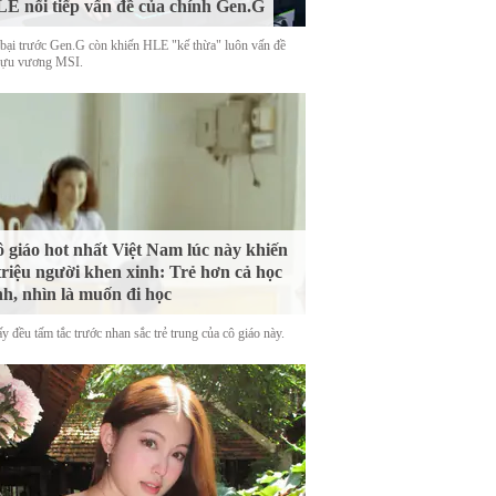
E nối tiếp vấn đề của chính Gen.G
 bại trước Gen.G còn khiến HLE "kế thừa" luôn vấn đề
cựu vương MSI.
 giáo hot nhất Việt Nam lúc này khiến
triệu người khen xinh: Trẻ hơn cả học
nh, nhìn là muốn đi học
y đều tấm tắc trước nhan sắc trẻ trung của cô giáo này.