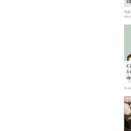
HL
Thất
của 
Cô
3 
si
Ai nấ