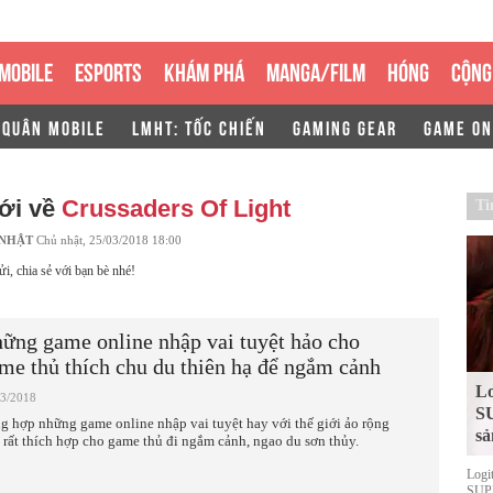
MOBILE
ESPORTS
KHÁM PHÁ
MANGA/FILM
HÓNG
CỘNG
 QUÂN MOBILE
LMHT: TỐC CHIẾN
GAMING GEAR
GAME ON
ới về
Crussaders Of Light
Ti
 NHẬT
Chủ nhật, 25/03/2018 18:00
ửi, chia sẻ với bạn bè nhé!
ững game online nhập vai tuyệt hảo cho
me thủ thích chu du thiên hạ để ngắm cảnh
Lo
03/2018
S
g hợp những game online nhập vai tuyệt hay với thế giới ảo rộng
sả
, rất thích hợp cho game thủ đi ngắm cảnh, ngao du sơn thủy.
Logi
SUPE