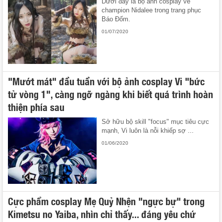
Dưới đây là bộ ảnh cosplay về
champion Nidalee trong trang phục
Báo Đốm.
01/07/2020
"Mướt mát" đầu tuần với bộ ảnh cosplay Vi "bức
tử vòng 1", càng ngỡ ngàng khi biết quá trình hoàn
thiện phía sau
Sở hữu bộ skill "focus" mục tiêu cực
mạnh, Vi luôn là nỗi khiếp sợ ...
01/06/2020
Cực phẩm cosplay Mẹ Quỷ Nhện "ngực bự" trong
Kimetsu no Yaiba, nhìn chỉ thấy... đáng yêu chứ