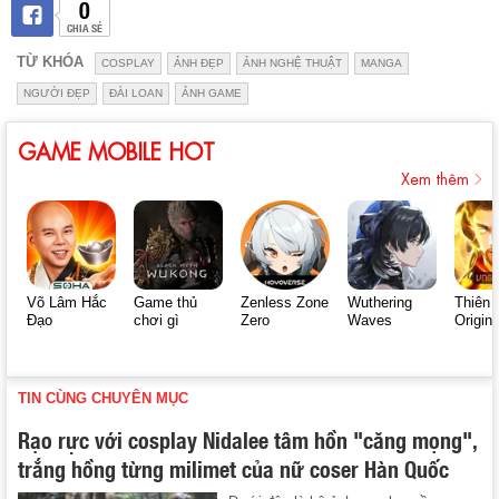
0
CHIA SẺ
TỪ KHÓA
COSPLAY
ẢNH ĐẸP
ẢNH NGHỆ THUẬT
MANGA
NGƯỜI ĐẸP
ĐÀI LOAN
ẢNH GAME
GAME MOBILE HOT
Xem thêm
Võ Lâm Hắc
Game thủ
Zenless Zone
Wuthering
Thiên 
Đạo
chơi gì
Zero
Waves
Origin
TIN CÙNG CHUYÊN MỤC
Rạo rực với cosplay Nidalee tâm hồn "căng mọng",
trắng hồng từng milimet của nữ coser Hàn Quốc