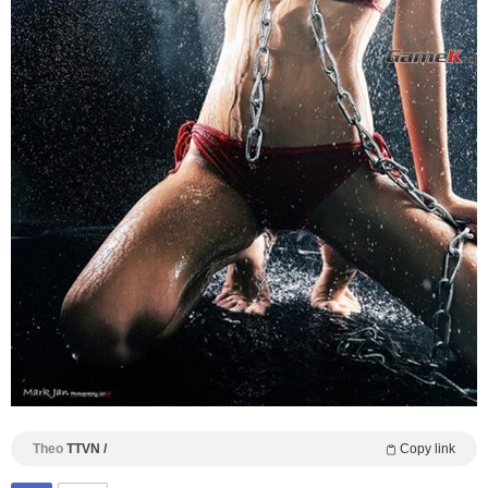
Theo
TTVN /
Copy link