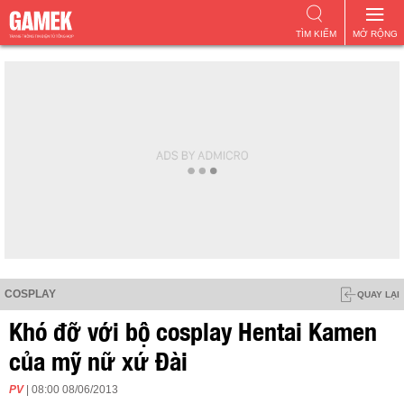
TÌM KIẾM
MỞ RỘNG
COSPLAY
QUAY LẠI
Khó đỡ với bộ cosplay Hentai Kamen
của mỹ nữ xứ Đài
PV
| 08:00 08/06/2013