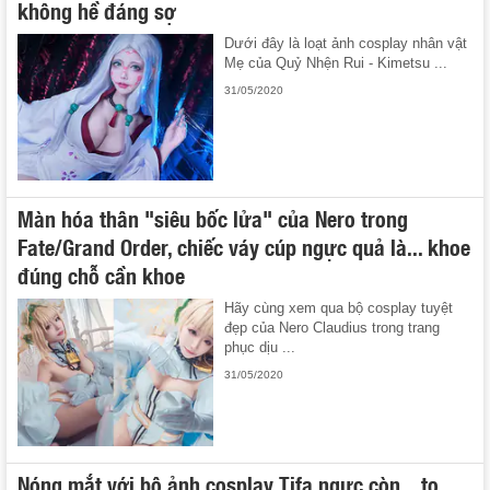
không hề đáng sợ
Dưới đây là loạt ảnh cosplay nhân vật
Mẹ của Quỷ Nhện Rui - Kimetsu ...
31/05/2020
Màn hóa thân "siêu bốc lửa" của Nero trong
Fate/Grand Order, chiếc váy cúp ngực quả là... khoe
đúng chỗ cần khoe
Hãy cùng xem qua bộ cosplay tuyệt
đẹp của Nero Claudius trong trang
phục dịu ...
31/05/2020
Nóng mắt với bộ ảnh cosplay Tifa ngực còn... to