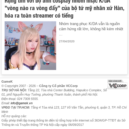
Rụng tim với bộ ảnh cosplay nhóm nhạc K/DA
"vòng nào ra vòng đấy" của bộ tứ mỹ nhân xứ Hàn,
hóa ra toàn streamer có tiếng
Nhóm trang phục K/DA vẫn là nguồn
cảm hứng rất lớn, không hề kém nhiệt
...
27/04/2020
GameK
© Copyright 2007 - 2026 –
Công ty Cổ phần VCCorp
TRỤ SỞ HÀ NỘI:
Tầng 22, Tòa nhà Center Building, Hapulico Complex, Số
01, phố Nguyễn Huy Tưởng, phường Thanh Xuân, thành phố Hà Nội.
Điện thoại: 024 7309 5555.
Email:
info@gamek.vn
VPĐD TẠI TP.HCM:
Tầng 4 Tòa nhà 123, 127 Võ Văn Tần, phường 6, quận 3, TP. Hồ Chí
Minh
Hỗ trợ quảng cáo:
Giấy phép thiết lập trang thông tin điện tử tổng hợp trên internet số 3634/GP-TTĐT do Sở
Thông tin và Truyền thông TP Hà Nội cấp ngày 06/09/2017
Chính sách bảo mật