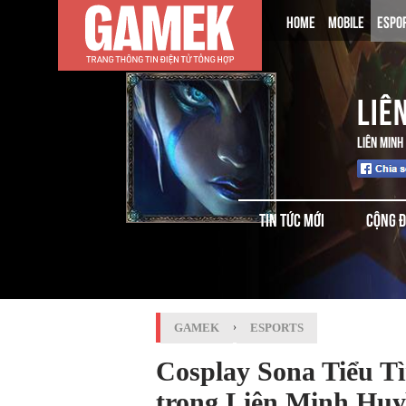
HOME
MOBILE
ESPO
LIÊ
LIÊN MINH
TIN TỨC MỚI
CỘNG 
GAMEK
›
ESPORTS
Cosplay Sona Tiểu T
trong Liên Minh Huy