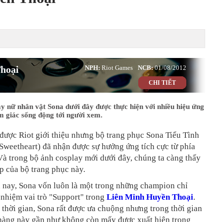
hoại
NPH:
Riot Games
NCB:
01/08/2012
CHI TIẾT
y nữ nhân vật Sona dưới đây được thực hiện với nhiều hiệu ứng
m giác sống động tới người xem.
được Riot giới thiệu nhưng bộ trang phục Sona Tiểu Tình
Sweetheart) đã nhận được sự hưởng ứng tích cực từ phía
à trong bộ ảnh cosplay mới dưới đây, chúng ta càng thấy
p của bộ trang phục này.
n nay, Sona vốn luôn là một trong những champion chỉ
nhiệm vai trò "Support" trong
Liên Minh Huyền Thoại
.
thời gian, Sona rất được ưa chuộng nhưng trong thời gian
 nàng này gần như không còn mấy được xuất hiện trong