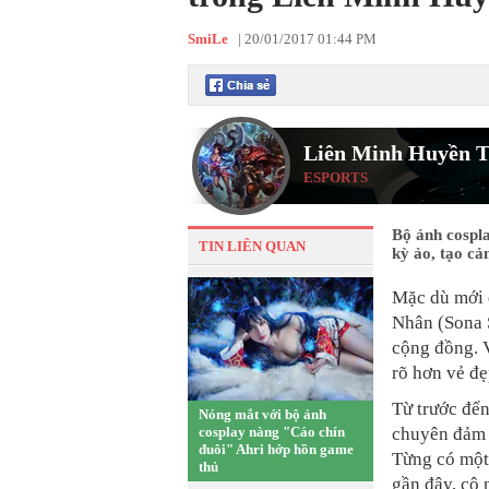
SmiLe
|
20/01/2017 01:44 PM
Liên Minh Huyền T
ESPORTS
Bộ ảnh cospla
TIN LIÊN QUAN
kỳ ảo, tạo cả
Mặc dù mới 
Nhân (Sona 
cộng đồng. V
rõ hơn vẻ đẹ
Từ trước đế
Nóng mắt với bộ ảnh
cosplay nàng "Cáo chín
chuyên đảm 
đuôi" Ahri hớp hồn game
Từng có một 
thủ
gần đây, cô