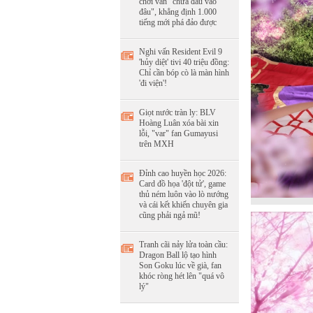
chơi vẫn "chưa đâu vào
đâu", khẳng định 1.000
tiếng mới phá đảo được
Nghi vấn Resident Evil 9
'hủy diệt' tivi 40 triệu đồng:
Chỉ cần bóp cò là màn hình
'đi viện'!
Giọt nước tràn ly: BLV
Hoàng Luân xóa bài xin
lỗi, "var" fan Gumayusi
trên MXH
Đỉnh cao huyền học 2026:
Card đồ họa 'đột tử', game
thủ ném luôn vào lò nướng
và cái kết khiến chuyên gia
cũng phải ngả mũ!
Tranh cãi nảy lửa toàn cầu:
Dragon Ball lộ tạo hình
Son Goku lúc về già, fan
khóc ròng hét lên "quá vô
lý"