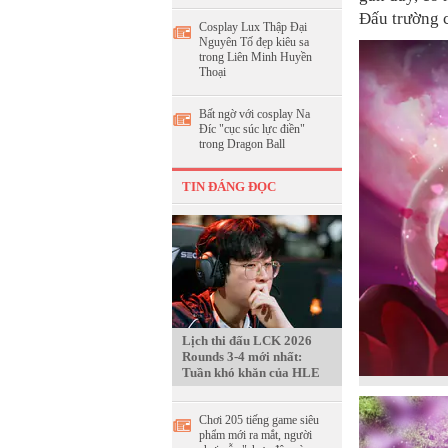
Đấu trường 
Cosplay Lux Thập Đại
Nguyên Tố đẹp kiêu sa
trong Liên Minh Huyền
Thoại
Bất ngờ với cosplay Na
Đíc "cục súc lực điền"
trong Dragon Ball
TIN ĐÁNG ĐỌC
Lịch thi đấu LCK 2026
Rounds 3-4 mới nhất:
Tuần khó khăn của HLE
Chơi 205 tiếng game siêu
phẩm mới ra mắt, người