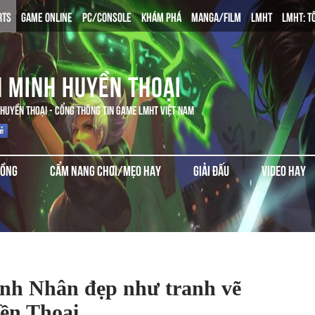
RTS
GAME ONLINE
PC/CONSOLE
KHÁM PHÁ
MANGA/FILM
LMHT
LMHT: T
N MINH HUYỀN THOẠI
 HUYỀN THOẠI - CỔNG THÔNG TIN GAME LMHT VIỆT NAM
ĐỒNG
CẨM NANG CHƠI/MẸO HAY
GIẢI ĐẤU
VIDEO HAY
ình Nhân đẹp như tranh vẽ
ền Thoại