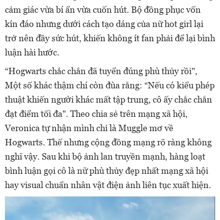
cảm giác vừa bí ẩn vừa cuốn hút. Bộ đồng phục vốn
kín đáo nhưng dưới cách tạo dáng của nữ hot girl lại
trở nên đầy sức hút, khiến không ít fan phải để lại bình
luận hài hước.
“Hogwarts chắc chắn đã tuyển đúng phù thủy rồi",
Một số khác thậm chí còn đùa rằng: “Nếu có kiểu phép
thuật khiến người khác mất tập trung, cô ấy chắc chắn
đạt điểm tối đa". Theo chia sẻ trên mạng xã hội,
Veronica tự nhận mình chỉ là Muggle mơ về
Hogwarts. Thế nhưng cộng đồng mạng rõ ràng không
nghĩ vậy. Sau khi bộ ảnh lan truyền mạnh, hàng loạt
bình luận gọi cô là nữ phù thủy đẹp nhất mạng xã hội
hay visual chuẩn nhân vật điện ảnh liên tục xuất hiện.