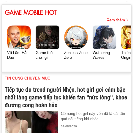
GAME MOBILE HOT
Xem thêm
Võ Lâm Hắc
Game thủ
Zenless Zone
Wuthering
Thiên 
Đạo
chơi gì
Zero
Waves
Origin
TIN CÙNG CHUYÊN MỤC
Tiếp tục đu trend người Nhện, hot girl gợi cảm bậc
nhất làng game tiếp tục khiến fan "nức lòng", khoe
đường cong hoàn hảo
Cô nàng hot girl này vốn đã là cái tên
quá nổi tiếng khi nhắc ...
09/08/2026