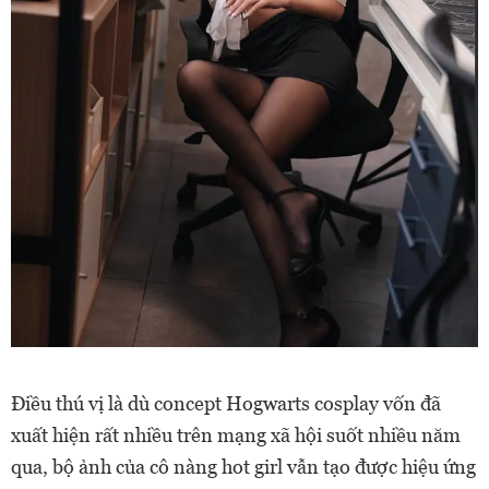
Điều thú vị là dù concept Hogwarts cosplay vốn đã
xuất hiện rất nhiều trên mạng xã hội suốt nhiều năm
qua, bộ ảnh của cô nàng hot girl vẫn tạo được hiệu ứng