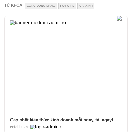
TỪ KHÓA
CỘNG ĐỒNG MẠNG
HOT GIRL
GÁI XINH
Cập nhật kiến thức kinh doanh mỗi ngày, tải ngay!
cafebiz.vn