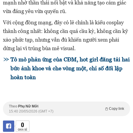
mạnh nhờ thần thái nổi bật và khả năng tạo cảm giác
vừa đáng yêu vừa quyến rũ.
Với cộng đồng mạng, đây có lẽ chính là kiểu cosplay
thành công nhất: không cần quá cầu kỳ, không cần kỹ
xảo phức tạp, nhưng vẫn đủ khiến người xem phải
dừng lại vì trúng bùa mê visual.
Tò mò phản ứng của CĐM, hot girl đăng tải hai
bức ảnh khoe và che vòng một, chỉ số đối lập
hoàn toàn
Theo
Phụ Nữ Mới
Copy link
15:40 20/05/2026 (GMT +7)
0
CHIA SẺ