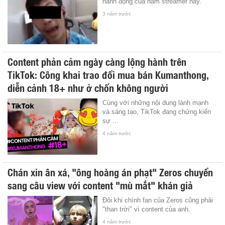
hành động của nam streamer này.
3 năm trước
Content phản cảm ngày càng lộng hành trên
TikTok: Công khai trao đổi mua bán Kumanthong,
diễn cảnh 18+ như ở chốn không người
Cùng với những nội dung lành mạnh
và sáng tạo, TikTok đang chứng kiến
sự ...
4 năm trước
Chán xin ân xá, "ông hoàng án phạt" Zeros chuyển
sang câu view với content "mù mắt" khán giả
Đôi khi chính fan của Zeros cũng phải
"than trời" vì content của anh.
4 năm trước