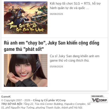
Kết hợp lối chơi SLG + RTS, hỗ trợ
hành quân tự do và quốc ...
06/08/2026
Rủ anh em "chạy bo", Juky San khiến cộng đồng
game thủ "phát sốt"
Ca sĩ Juky San đang khiến anh em
game thủ vô cùng thích thú.
05/08/2026
GameK
© Copyright 2007 - 2026 –
Công ty Cổ phần VCCorp
TRỤ SỞ HÀ NỘI:
Tầng 22, Tòa nhà Center Building, Hapulico Complex, Số
01, phố Nguyễn Huy Tưởng, phường Thanh Xuân, thành phố Hà Nội.