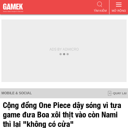
TÌM KIẾM
MỞ RỘNG
MOBILE & SOCIAL
QUAY LẠI
Cộng đồng One Piece dậy sóng vì tựa
game đưa Boa xôi thịt vào còn Nami
thì lại "không có cửa"