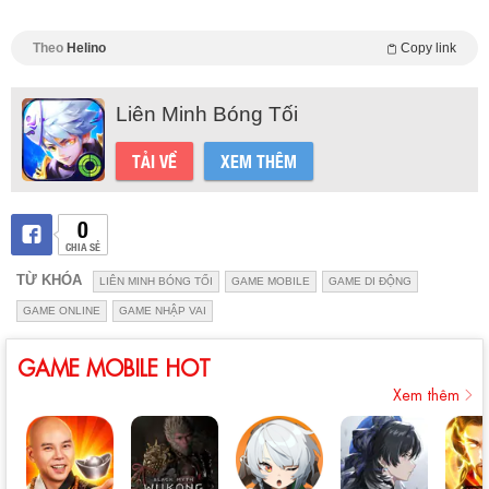
Theo
Helino
Copy link
Liên Minh Bóng Tối
TẢI VỀ
XEM THÊM
0
CHIA SẺ
TỪ KHÓA
LIÊN MINH BÓNG TỐI
GAME MOBILE
GAME DI ĐỘNG
GAME ONLINE
GAME NHẬP VAI
GAME MOBILE HOT
Xem thêm