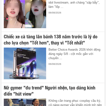
idol livestream, anh chàng "sập bẫy",
làm "lốp ...
06/08/2026
Chiếc xe cà tàng lăn bánh 138 năm trước là lý do
cho lựa chọn "Tốt hơn", thay vì "Tốt nhất"
Better Choice Awards 2026 khởi động
đúng ngày 5/8 - cột mốc gắn với
chuyến ...
06/08/2026
Nữ gymer "đu trend" Người nhện, tạo dáng kinh
điển "hút view"
Không cần trang phục cosplay cầu kỳ,
cô nàng gymer vẫn khiến mình trở nên