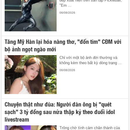
đẹp xuất hiện trên sân tập Pickleball,
"Em ...
06/08/2026
Tăng Mỹ Hàn lại hóa nàng thơ, "đốn tim" CĐM với
bộ ảnh ngọt ngào mới
Chỉ với một bộ ảnh đời thường và
không kèm theo bất kỳ dòng trạng ...
06/08/2026
Chuyện thật như đùa: Người đàn ông bị "quét
sạch" 3 tỷ đồng sau nửa thập kỷ theo đuổi idol
livestream
Trông chờ tình cảm chân thành của