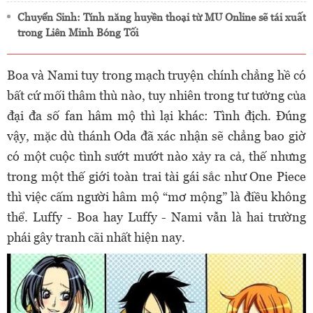
Chuyển Sinh: Tính năng huyền thoại từ MU Online sẽ tái xuất
trong Liên Minh Bóng Tối
Boa và Nami tuy trong mạch truyện chính chẳng hề có
bất cứ mối thâm thù nào, tuy nhiên trong tư tưởng của
đại đa số fan hâm mộ thì lại khác: Tình địch. Đúng
vậy, mặc dù thánh Oda đã xác nhận sẽ chẳng bao giờ
có một cuộc tình sướt mướt nào xảy ra cả, thế nhưng
trong một thế giới toàn trai tài gái sắc như One Piece
thì việc cấm người hâm mộ “mơ mộng” là điều không
thể. Luffy - Boa hay Luffy - Nami vẫn là hai trường
phái gây tranh cãi nhất hiện nay.