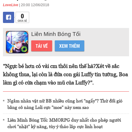
LoveLive
| 20:00 12/06/2018
0
CHIA SẺ
Liên Minh Bóng Tối
TẢI VỀ
XEM THÊM
"Ngực bé hơn có vài cm thôi nên thế hả?Xét về sắc
không thua, lại còn là đứa con gái Luffy tin tưởng, Boa
làm gì có cửa chạm vào mũ của Luffy?".
Ngắm nhân vật nữ BB nhiều cũng hơi "ngấy"? Thử đổi gió
bằng cô nàng Loli cực "moe" này xem sao
Liên Minh Bóng Tối: MMORPG duy nhất cho phép người
chơi "nhặt" kỹ năng, tùy ý tháo lắp cực linh hoạt