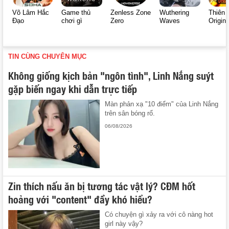
Võ Lâm Hắc
Game thủ
Zenless Zone
Wuthering
Thiên 
Đạo
chơi gì
Zero
Waves
Origin
TIN CÙNG CHUYÊN MỤC
Không giống kịch bản "ngôn tình", Linh Nắng suýt
gặp biến ngay khi dẫn trực tiếp
Màn phản xạ "10 điểm" của Linh Nắng
trên sân bóng rổ.
06/08/2026
Zin thích nấu ăn bị tương tác vật lý? CĐM hốt
hoảng với "content" đầy khó hiểu?
Có chuyện gì xảy ra với cô nàng hot
girl này vậy?