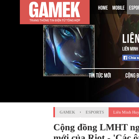
HOME
MOBILE
ESPO
LIÊ
LIÊN MINH
TIN TỨC MỚI
CỘNG 
GAMEK
›
ESPORTS
Liên Minh Huy
Cộng đồng LMHT ngao 
mới của Riot - 'Các ôn