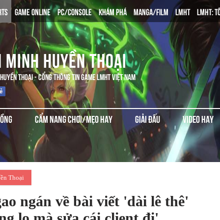
RTS
GAME ONLINE
PC/CONSOLE
KHÁM PHÁ
MANGA/FILM
LMHT
LMHT: T
N MINH HUYỀN THOẠI
 HUYỀN THOẠI - CỔNG THÔNG TIN GAME LMHT VIỆT NAM
ĐỒNG
CẨM NANG CHƠI/MẸO HAY
GIẢI ĐẤU
VIDEO HAY
ền Thoại
ngán về bài viết 'dài lê thê'
g lo mà sửa cái client đi'