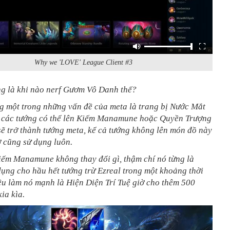
Why we 'LOVE' League Client #3
ng là khi nào nerf Gươm Vô Danh thế?
g một trong những vấn đề của meta là trang bị Nước Mắt
t các tướng có thể lên Kiếm Manamune hoặc Quyền Trượng
ẽ trở thành tướng meta, kể cả tướng không lên món đồ này
ờ cũng sử dụng luôn.
iếm Manamune không thay đổi gì, thậm chí nó từng là
dụng cho hầu hết tướng trừ Ezreal trong một khoảng thời
ều làm nó mạnh là Hiện Diện Trí Tuệ giờ cho thêm 500
ia kìa.