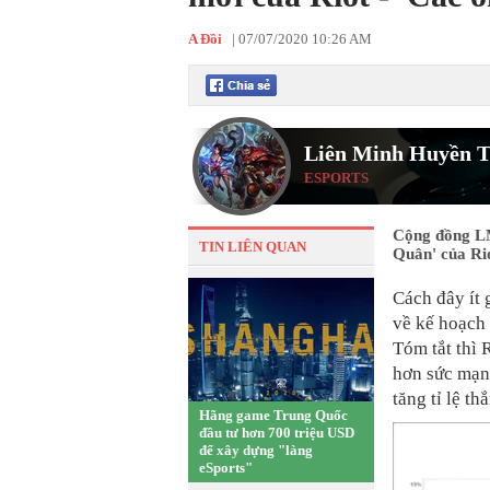
A Đồi
|
07/07/2020 10:26 AM
Liên Minh Huyền T
ESPORTS
Cộng đồng L
TIN LIÊN QUAN
Quân' của Rio
Cách đây ít 
về kế hoạch 
Tóm tắt thì 
hơn sức mạn
tăng tỉ lệ t
Hãng game Trung Quốc
đầu tư hơn 700 triệu USD
để xây dựng "làng
eSports"