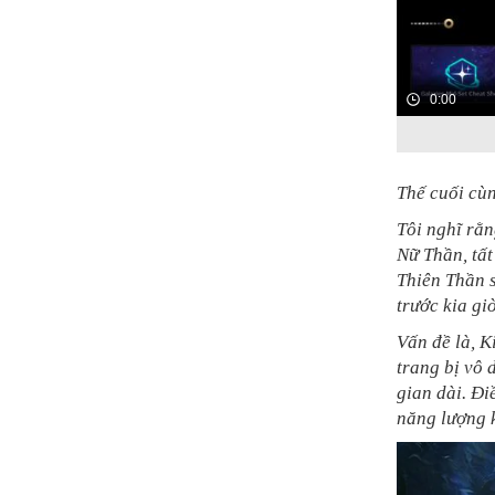
0:00
Thế cuối cù
Tôi nghĩ rằn
Nữ Thần, tấ
Thiên Thần s
trước kia gi
Vấn đề là, K
trang bị vô 
gian dài. Đi
năng lượng k