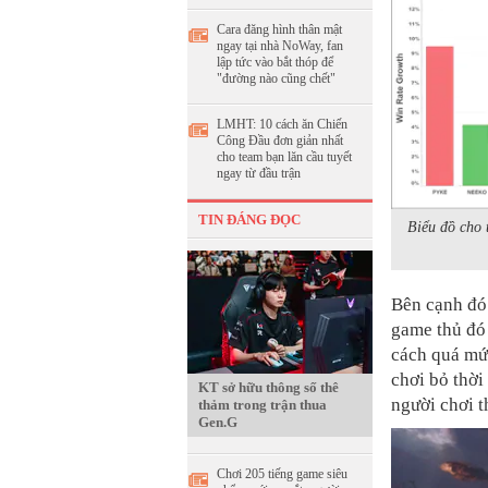
Cara đăng hình thân mật
ngay tại nhà NoWay, fan
lập tức vào bắt thóp để
"đường nào cũng chết"
LMHT: 10 cách ăn Chiến
Công Đầu đơn giản nhất
cho team bạn lăn cầu tuyết
ngay từ đầu trận
TIN ĐÁNG ĐỌC
Biểu đồ cho 
Bên cạnh đó 
game thủ đó 
cách quá mứ
chơi bỏ thời
KT sở hữu thông số thê
người chơi t
thảm trong trận thua
Gen.G
Chơi 205 tiếng game siêu