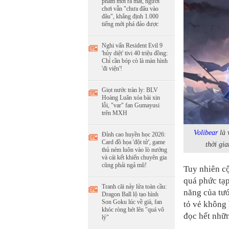
phẩm mới ra mắt, người
chơi vẫn "chưa đâu vào
đâu", khẳng định 1.000
tiếng mới phá đảo được
Nghi vấn Resident Evil 9
'hủy diệt' tivi 40 triệu đồng:
Chỉ cần bóp cò là màn hình
'đi viện'!
Giọt nước tràn ly: BLV
Hoàng Luân xóa bài xin
lỗi, "var" fan Gumayusi
trên MXH
Volibear
là 
Đỉnh cao huyền học 2026:
Card đồ họa 'đột tử', game
thời gia
thủ ném luôn vào lò nướng
và cái kết khiến chuyên gia
cũng phải ngả mũ!
Tuy nhiên 
quá phức tạp
Tranh cãi nảy lửa toàn cầu:
năng của tướ
Dragon Ball lộ tạo hình
Son Goku lúc về già, fan
tỏ vẻ không 
khóc ròng hét lên "quá vô
đọc hết nhữn
lý"