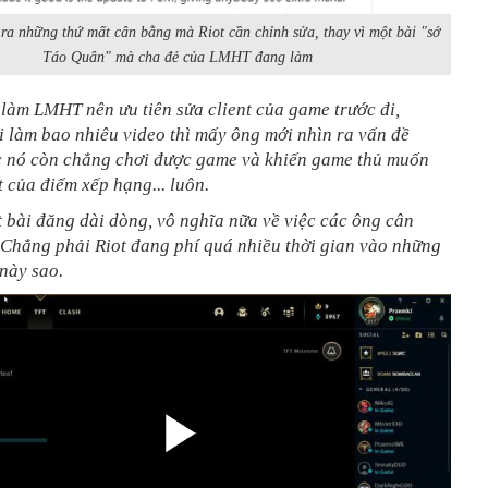
ra những thứ mất cân bằng mà Riot cần chỉnh sửa, thay vì một bài "sớ
Táo Quân" mà cha đẻ của LMHT đang làm
 làm LMHT nên ưu tiên sửa client của game trước đi,
i làm bao nhiêu video thì mấy ông mới nhìn ra vấn đề
c nó còn chẳng chơi được game và khiến game thủ muốn
t của điểm xếp hạng... luôn.
 bài đăng dài dòng, vô nghĩa nữa về việc các ông cân
 Chẳng phải Riot đang phí quá nhiều thời gian vào những
 này sao.