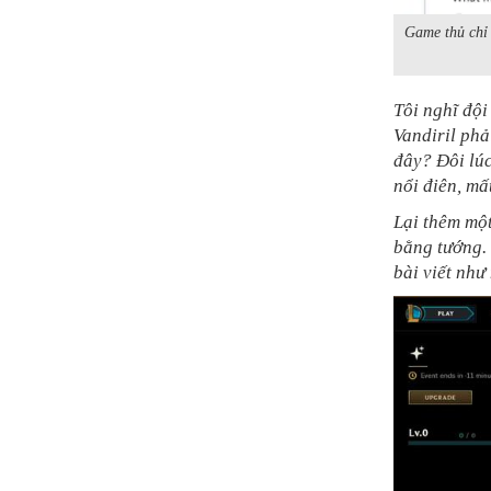
Game thủ chỉ 
Tôi nghĩ đội
Vandiril phả
đây? Đôi lú
nổi điên, mấ
Lại thêm một
bằng tướng.
bài viết như