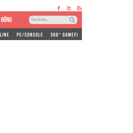
 ĐỒNG
LINE
PC/CONSOLE
360° GAMEFI