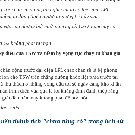
 Trên của họ đánh, tôi nghĩ cậu ta có thể sang LPL,
húng ta đang thiếu người giỏi ở vị trí này sao
hu vực của những bất ngờ, năm ngoái CFO, năm nay có
a G2 không phải tai nạn
kỳ diệu của TSW và niềm hy vọng rực cháy từ khán giả
chấn động trước đại diện LPL chắc chắn sẽ là bệ phóng
c lớn cho TSW trên chặng đường khốc liệt phía trước tại
ù thử thách ở những vòng đấu tới sẽ ngày càng khó khăn
àn trình diễn vừa qua là lời khẳng định đanh thép rằng
 giải đấu năm nay không phải để học hỏi.
ibo, Sohu
 nên thành tích "chưa từng có" trong lịch sử