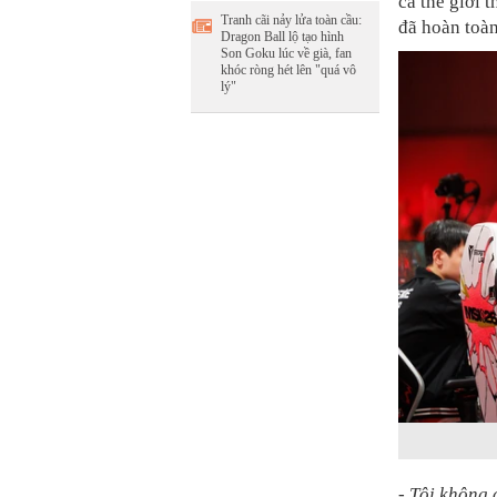
cả thế giới 
Tranh cãi nảy lửa toàn cầu:
đã hoàn toàn
Dragon Ball lộ tạo hình
Son Goku lúc về già, fan
khóc ròng hét lên "quá vô
lý"
- Tôi không 