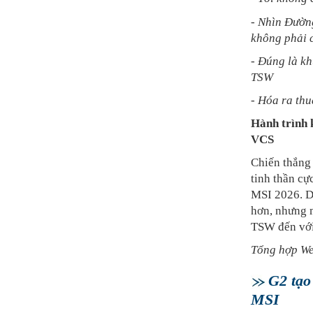
- Nhìn Đường
không phải c
- Đúng là k
TSW
- Hóa ra thu
Hành trình 
VCS
Chiến thắng 
tinh thần cự
MSI 2026. D
hơn, nhưng m
TSW đến với
Tổng hợp We
G2 tạo
MSI