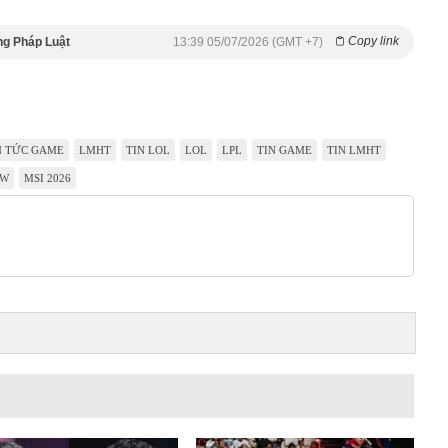
Copy link
ng Pháp Luật
13:39 05/07/2026 (GMT +7)
N TỨC GAME
LMHT
TIN LOL
LOL
LPL
TIN GAME
TIN LMHT
SW
MSI 2026