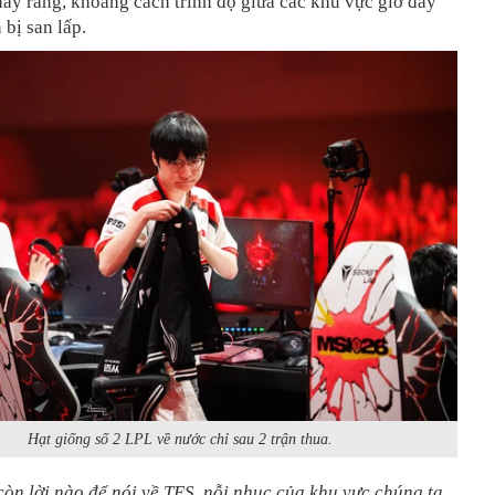
thấy rằng, khoảng cách trình độ giữa các khu vực giờ đây
 bị san lấp.
Hạt giống số 2 LPL về nước chỉ sau 2 trận thua.
còn lời nào để nói về TES, nỗi nhục của khu vực chúng ta