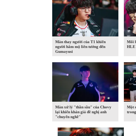
Màn thay người của T1 khiến
Mối l
người hâm mộ liên tưởng đến
HLE
Gumayusi
Màn xử lý "thần sầu" của Chovy
Một s
lại khiến khán giả đề nghị anh
tron
"chuyển nghề"