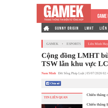
GAME 
GUNNY ORIGIN
LMHT
LIÊN
GAMEK
›
ESPORTS
Liên Minh Huy
Cộng đồng LMHT bùng
TSW lẫn khu vực L
Nam Minh
Đời Sống Pháp Luật |
05/07/2026 02
Chiến thắng c
TIN LIÊN QUAN
Chiến thắng 