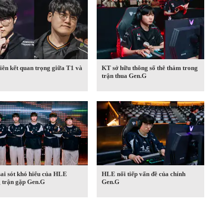
iên kết quan trọng giữa T1 và
KT sở hữu thông số thê thảm trong
trận thua Gen.G
ai sót khó hiểu của HLE
HLE nối tiếp vấn đề của chính
g trận gặp Gen.G
Gen.G