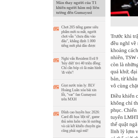
Màn thay người của T1
khiến người hâm mộ liên
tưởng đến Gumayusi
Chơi 205 tiếng game siêu
phẩm mới ra mắt, người
Trước khi tr
chơi vẫn "chưa đâu vào
đâu", khẳng định 1.000
đều nghĩ về 
tiếng mới phá đảo được
khoảng cách 
nhiên, TSW đ
Nghi vấn Resident Evil 9
'hủy diệt' tivi 40 triệu đồng:
còn là những
Chỉ cần bóp cò là màn hình
quá khứ, đại
'đi viện'!
bản, từ khâ
vô cùng chặt
Giọt nước tràn ly: BLV
Hoàng Luân xóa bài xin
lỗi, "var" fan Gumayusi
Điều khiến 
trên MXH
không chỉ th
phục. Chiến 
Đỉnh cao huyền học 2026:
tuyển LMHT 
Card đồ họa 'đột tử', game
thủ ném luôn vào lò nướng
thể quật ngã
và cái kết khiến chuyên gia
lĩnh lỳ lợm 
cũng phải ngả mũ!