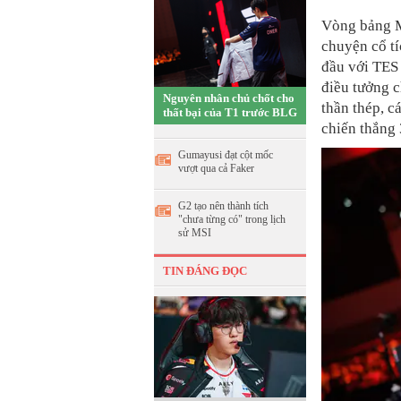
Vòng bảng M
chuyện cổ tí
đầu với TES
điều tưởng c
Nguyên nhân chủ chốt cho
thần thép, c
thất bại của T1 trước BLG
chiến thắng
Gumayusi đạt cột mốc
vượt qua cả Faker
G2 tạo nên thành tích
"chưa từng có" trong lịch
sử MSI
TIN ĐÁNG ĐỌC