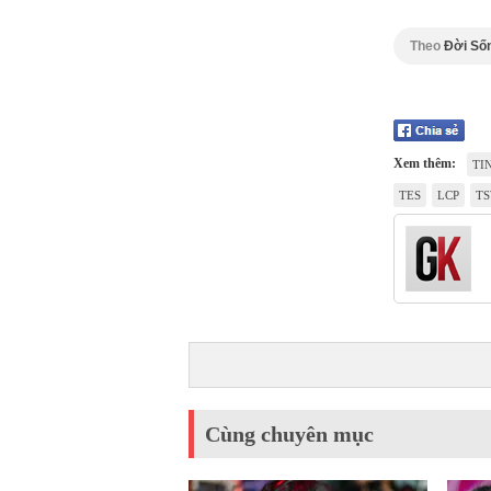
Theo
Đời Số
Xem thêm:
TI
TES
LCP
T
Cùng chuyên mục