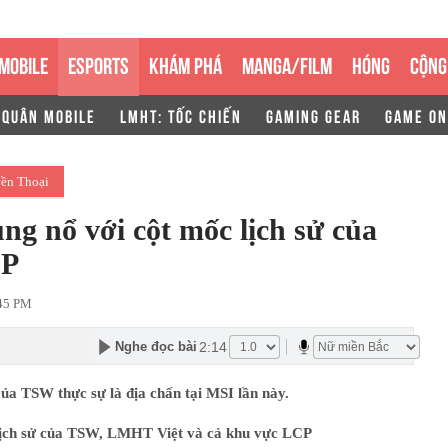
MOBILE
ESPORTS
KHÁM PHÁ
MANGA/FILM
HÓNG
CỘNG
 QUÂN MOBILE
LMHT: TỐC CHIẾN
GAMING GEAR
GAME ON
ền Thoại
 nổ với cột mốc lịch sử của
CP
:45 PM
2:14
Nghe đọc bài
ủa TSW thực sự là địa chấn tại MSI lần này.
lịch sử của TSW, LMHT Việt và cả khu vực LCP