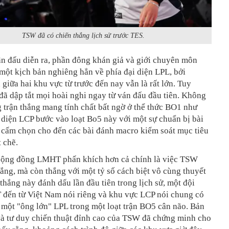
TSW đã có chiến thắng lịch sử trước TES.
ận đấu diễn ra, phần đông khán giả và giới chuyên môn
một kịch bản nghiêng hẳn về phía đại diện LPL, bởi
giữa hai khu vực từ trước đến nay vẫn là rất lớn. Tuy
ã dập tắt mọi hoài nghi ngay từ ván đấu đầu tiên. Không
 trận thắng mang tính chất bất ngờ ở thể thức BO1 như
 diện LCP bước vào loạt Bo5 này với một sự chuẩn bị bài
u cấm chọn cho đến các bài đánh macro kiểm soát mục tiêu
 chẽ.
cộng đồng LMHT phấn khích hơn cả chính là việc TSW
ắng, mà còn thắng với một tỷ số cách biệt vô cùng thuyết
thắng này đánh dấu lần đầu tiên trong lịch sử, một đội
đến từ Việt Nam nói riêng và khu vực LCP nói chung có
 một "ông lớn" LPL trong một loạt trận BO5 cân não. Bản
và tư duy chiến thuật đỉnh cao của TSW đã chứng minh cho