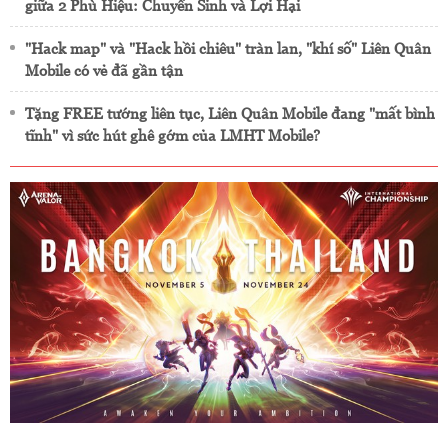
giữa 2 Phù Hiệu: Chuyển Sinh và Lợi Hại
"Hack map" và "Hack hồi chiêu" tràn lan, "khí số" Liên Quân
Mobile có vẻ đã gần tận
Tặng FREE tướng liên tục, Liên Quân Mobile đang "mất bình
tĩnh" vì sức hút ghê gớm của LMHT Mobile?