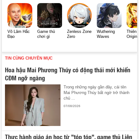
Võ Lâm Hắc
Game thủ
Zenless Zone
Wuthering
Thiên 
Đạo
chơi gì
Zero
Waves
Origin
TIN CÙNG CHUYÊN MỤC
Hoa hậu Mai Phương Thúy có động thái mới khiến
CĐM ngỡ ngàng
Trong những ngày gần đây, cái tên
Mai Phương Thúy bất ngờ trở thành
chủ ...
07/08/2026
Thực hành giáo án học từ "tóp tóp", game thủ Liên