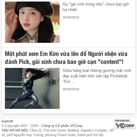
Gu "gái xinh trong trẻo" chưa bao giờ
hạ nhiệt.
06/08/2026
Một phút xem Em Kim vừa lên đồ Người nhện vừa
đánh Pick, gái xinh chưa bao giờ cạn "content"!
Giữa hàng loạt những gương mặt xinh
đẹp xuất hiện trên sân tập Pickleball,
"Em ...
06/08/2026
GameK
© Copyright 2007 - 2026 –
Công ty Cổ phần VCCorp
TRỤ SỞ HÀ NỘI:
Tầng 22, Tòa nhà Center Building, Hapulico Complex, Số
01, phố Nguyễn Huy Tưởng, phường Thanh Xuân, thành phố Hà Nội.