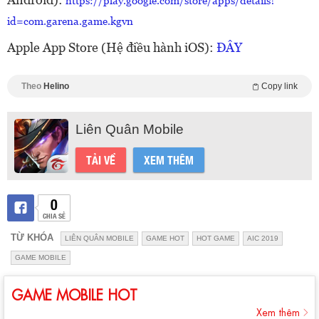
https://play.google.com/store/apps/details?
id=com.garena.game.kgvn
Apple App Store (Hệ điều hành iOS):
ĐÂY
Theo
Helino
Copy link
Liên Quân Mobile
TẢI VỀ
XEM THÊM
0
CHIA SẺ
TỪ KHÓA
LIÊN QUÂN MOBILE
GAME HOT
HOT GAME
AIC 2019
GAME MOBILE
GAME MOBILE HOT
Xem thêm