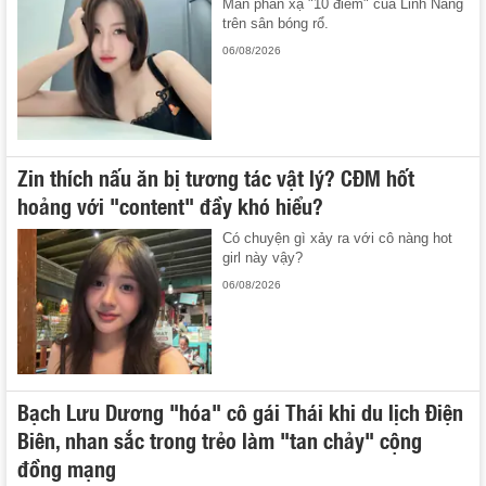
Màn phản xạ "10 điểm" của Linh Nắng
trên sân bóng rổ.
06/08/2026
Zin thích nấu ăn bị tương tác vật lý? CĐM hốt
hoảng với "content" đầy khó hiểu?
Có chuyện gì xảy ra với cô nàng hot
girl này vậy?
06/08/2026
Bạch Lưu Dương "hóa" cô gái Thái khi du lịch Điện
Biên, nhan sắc trong trẻo làm "tan chảy" cộng
đồng mạng