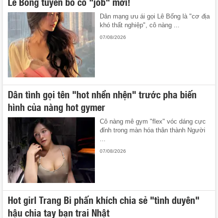
Lê Bống tuyên bố có "job" mới!
Dân mạng ưu ái gọi Lê Bống là "cơ địa
khó thất nghiệp", cô nàng ...
07/08/2026
Dân tình gọi tên "hot nhền nhện" trước pha biến
hình của nàng hot gymer
Cô nàng mê gym "flex" vóc dáng cực
đỉnh trong màn hóa thân thành Người
...
07/08/2026
Hot girl Trang Bi phấn khích chia sẻ "tình duyên"
hậu chia tay bạn trai Nhật