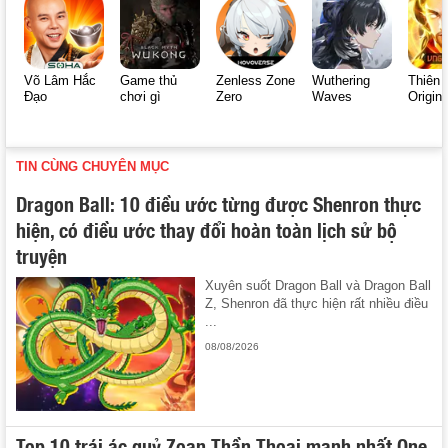
Võ Lâm Hắc
Game thủ
Zenless Zone
Wuthering
Thiên 
Đạo
chơi gì
Zero
Waves
Origin
TIN CÙNG CHUYÊN MỤC
Dragon Ball: 10 điều ước từng được Shenron thực
hiện, có điều ước thay đổi hoàn toàn lịch sử bộ
truyện
Xuyên suốt Dragon Ball và Dragon Ball
Z, Shenron đã thực hiện rất nhiều điều
...
08/08/2026
Top 10 trái ác quỷ Zoan Thần Thoại mạnh nhất One