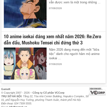
vẫn được xem là một trong những ...
07/08/2026
10 anime isekai đáng xem nhất năm 2026: Re:Zero
dẫn đầu, Mushoku Tensei chỉ đứng thứ 3
Năm 2026 đang mang đến một "bữa
tiệc" dành cho người hâm mộ anime
isekai ...
07/08/2026
GameK
© Copyright 2007 - 2026 –
Công ty Cổ phần VCCorp
TRỤ SỞ HÀ NỘI:
Tầng 22, Tòa nhà Center Building, Hapulico Complex, Số
01, phố Nguyễn Huy Tưởng, phường Thanh Xuân, thành phố Hà Nội.
Điện thoại: 024 7309 5555.