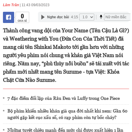
Lâm Trần
| 11:43 09/03/2023
0
Nghe đọc bài
4:15
CHIA SẺ
Thành công vang dội của Your Name (Tên Cậu Là Gì?)
và Weathering with You (Đứa Con Của Thời Tiết) đã
mang cái tên Shinkai Makoto tới gần hơn với những
người yêu phim nói chung và khán giả Việt Nam nói
riêng. Năm nay, “phù thủy nỗi buồn” sẽ tái xuất với tác
phẩm mới nhất mang tên Suzume - tựa Việt: Khóa
Chặt Cửa Nào Suzume.
7 đặc điểm đối lập của Râu Đen và Luffy trong One Piece
Bộ phim khiến nhiều khán giả qua đời nhất khi xem: Gần 60
người gặp kết cục xấu số, có rạp phim còn tự bốc cháy?
Những tuyệt chiêu mạnh đến mức chỉ được xuất hiện 1 lần