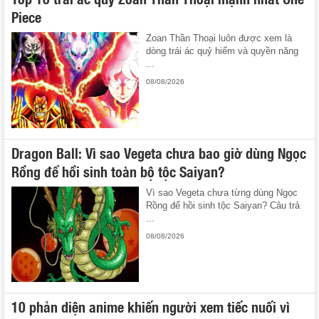
Piece
Zoan Thần Thoại luôn được xem là
dòng trái ác quỷ hiếm và quyền năng
...
08/08/2026
Dragon Ball: Vì sao Vegeta chưa bao giờ dùng Ngọc
Rồng để hồi sinh toàn bộ tộc Saiyan?
Vì sao Vegeta chưa từng dùng Ngọc
Rồng để hồi sinh tộc Saiyan? Câu trả
...
08/08/2026
10 phản diện anime khiến người xem tiếc nuối vì