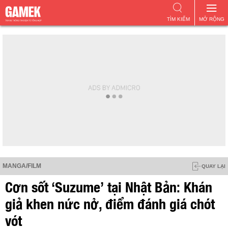
TÌM KIẾM
MỞ RỘNG
MANGA/FILM
QUAY LẠI
Cơn sốt ‘Suzume’ tại Nhật Bản: Khán
giả khen nức nở, điểm đánh giá chót
vót